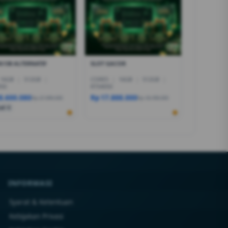
A138 ALTERNATIF
SLOT GACOR
16GB
|
512GB
|
CORE5
|
16GB
|
512GB
|
050
RTX4050
8.600.080
Rp 17.888.000
Rp 27.999.000
Rp 18.499.000
ual 6
INFORMASI
Syarat & Ketentuan
Kebijakan Privasi