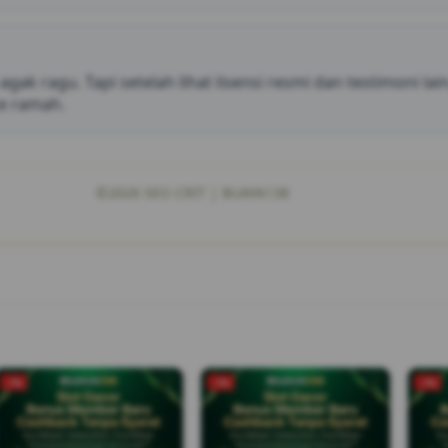
gak ragu. Tapi setelah lihat lisensi resmi dan testimoni la
ce ramah.
©2026 SEO CRIT | BUAYA138
-1%
-1%
-1%