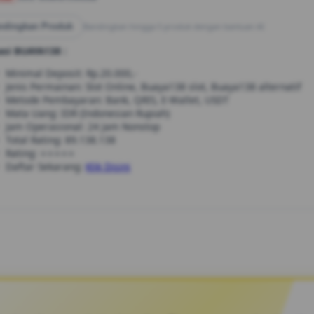
ndingkan Produk
Bandingkan hingga 5 produk dengan bantuan AI
asi BUAYA138 :
Minimal Deposit: Rp.20.000,-
Jenis Permainan: Slot Online, Buaya138 slot, Buaya138 alternatif
Metode Pembayaran: Bank, QRIS, E-Wallet, USDT
Mata Uang: IDR (Indonesian Rupiah)
Jam Operasional: 24 Jam Nonstop
Total Rating: 89.138.138
Rating: ⭐⭐⭐⭐⭐
Daftar Sekarang:
Klik Disini