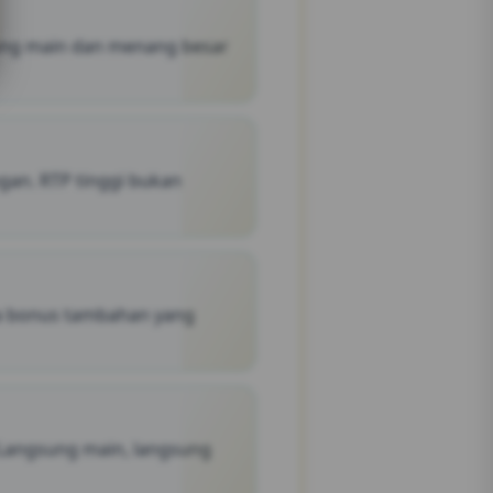
sung main dan menang besar
an. RTP tinggi bukan
ada bonus tambahan yang
. Langsung main, langsung