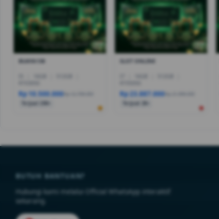
BUAYA138
SLOT ONLINE
I5
|
16GB
|
512GB
|
I7
|
16GB
|
512GB
|
RTX3050
RTX5050
Rp 10.500.000
Rp 23.887.000
Rp 12.799.000
Rp 21.999.000
Terjual 200+
Terjual 20+
BUTUH BANTUAN?
Hubungi kami melalui Official WhatsApp interaktif
sekarang.