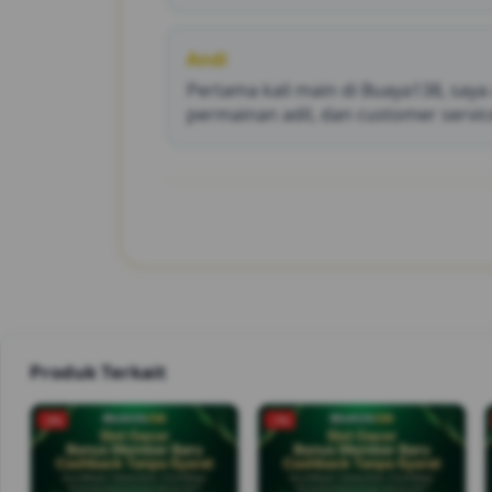
Andi
Pertama kali main di Buaya138, saya a
permainan adil, dan customer servi
Produk Terkait
-2%
-1%