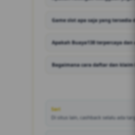
Ya! Rollingan mingguan mengalir deras 
berbelit. Semakin aktif main, semakin be
Game slot apa saja yang tersedia 
Ribuan game premium dari provider ter
tertinggi yang diupdate setiap hari.
Apakah Buaya138 terpercaya dan
Sangat aman! Buaya138 berlisensi resm
putaran juga fair dengan RNG bersertifi
Bagaimana cara daftar dan klaim
Cukup kunjungi link alternatif Buaya138
Prosesnya cepat, kurang dari 3 menit.
Sari
Di situs lain, cashback selalu ada ta