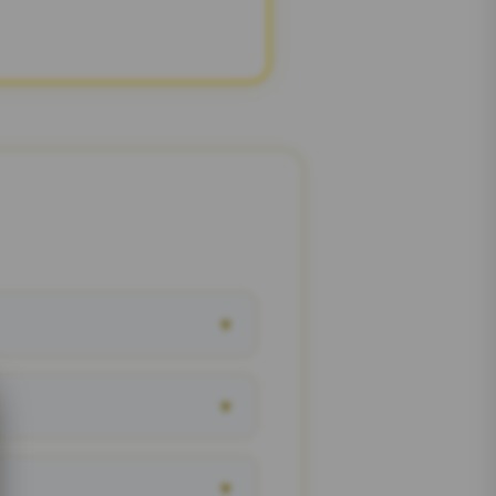
▼
 daftar, klaim, dan langsung
▼
a otomatis. Tidak perlu capai
▼