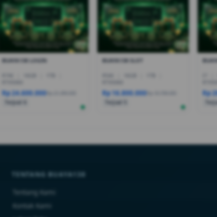
BUAYA138 LOGIN
BUAYA138 SLOT
BUAY
R7AI
|
16GB
|
1TB
|
R5AI
|
16GB
|
1TB
|
I7
|
RTX5060
RTX5060
RTX5
Rp 24.600.000
Rp 16.800.000
Rp 2
Rp 21.399.000
Rp 19.799.000
Terjual 6
Terjual 5
Terj
TENTANG BUAYA138
Tentang Kami
Kontak Kami