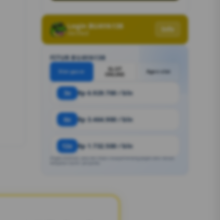
Login BUAYA138
Info
Verified
FITUR BUAYA138
SLOT
Slot gacor
Agen slot
ONLINE
3x
Rp 6.929.700 / bln
6x
Rp 3.464.900 / bln
12x
Rp 1.732.500 / bln
Angka estimasi. Bisa ber https://buayamenang.pages.dev/ sesuai
kebijakan bank / penyedia.