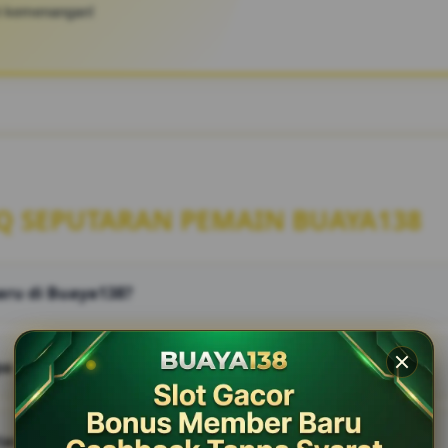
ri kemenangan!
Q SEPUTARAN PEMAIN BUAYA138
ru di Buaya138?
enar melimpah dan tanpa target putaran mustahil. Anda tinggal
a syarat?
 kami langsung mengembalikan sebagian dana ke saldo Anda secar
ran. Semudah itu.
tanpa syarat?