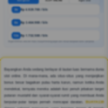
Slot gacor
SLOT ONLINE
Agen slot
3x
Rp 6.929.700 / bln
6x
Rp 3.464.900 / bln
12x
Rp 1.732.500 / bln
Angka estimasi. Bisa ber https://buayamenang.pages.dev/ sesuai kebijakan bank / penyedia.
Bayangkan Anda sedang berlayar di lautan luas bernama dunia
slot online. Di mana-mana, ada situs-situs yang menjanjikan
bonus besar bagaikan pulau harta karun, namun ketika Anda
mendekat, ternyata mereka adalah ilusi penuh jebakan target
putaran mustahil dan syarat-syarat rumit yang membuat Anda
berputar-putar tanpa pernah mencapai daratan.
BUAYA138