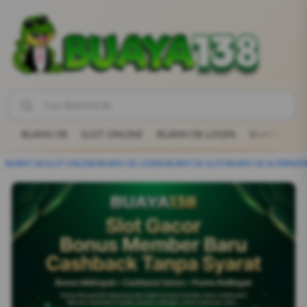
BUAYA138
SLOT ONLINE
BUAYA138 LOGIN
BUAYA138 S
BUAYA138
/
SLOT ONLINE
/
BUAYA138 LOGIN
/
BUAYA138 SLOT
/
BUAYA138 ALTERNATI