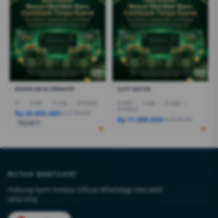
BUAYA138 ALTERNATIF
SLOT GACOR
I7
|
16GB
|
512GB
|
RTX5050
CORE5
|
16GB
|
512GB
|
RTX4050
Rp 28.600.080
Rp 27.999.000
Rp 17.888.000
Rp 18.499.000
Terjual 6
BUTUH BANTUAN?
Hubungi kami melalui Official WhatsApp interaktif
sekarang.