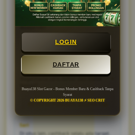
putaran. Semudah itu.
Ya! Rollingan mingguan mengalir deras
mengikuti total taruhan Anda selama
Game slot apa saja yang tersedia di
▼
seminggu. Tanpa syarat minimum, tanpa
Buaya138?
verifikasi berbelit. Semakin aktif main,
semakin besar rollingan.
Ribuan game premium dari provider
LOGIN
ternama seperti Pragmatic Play, PG Soft,
Apakah Buaya138 terpercaya dan
▼
Habanero, dan Microgaming. Semua dengan
aman?
RTP tertinggi yang diupdate setiap hari.
DAFTAR
Sangat aman! Buaya138 berlisensi resmi dan
menggunakan enkripsi canggih untuk
Bagaimana cara daftar dan klaim
▼
melindungi data pribadi serta saldo Anda.
bonus?
Setiap putaran juga fair dengan RNG
Buaya138 Slot Gacor - Bonus Member Baru & Cashback Tanpa
bersertifikat.
Syarat
Cukup kunjungi link alternatif Buaya138, klik
© COPYRIGHT 2026 BUAYA138 ⚡ SEO CRIT
daftar, isi data diri, deposit minimal, dan
REVIEW PEMAIN BUAYA138
bonus akan langsung masuk ke akun Anda.
Prosesnya cepat, kurang dari 3 menit.
Sari
Di situs lain, cashback selalu ada target.