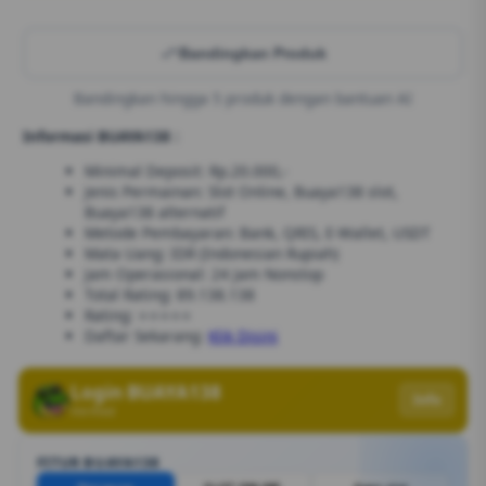
Bandingkan Produk
Bandingkan hingga 5 produk dengan bantuan AI
Informasi BUAYA138 :
Minimal Deposit: Rp.20.000,-
Jenis Permainan: Slot Online, Buaya138 slot,
Buaya138 alternatif
Metode Pembayaran: Bank, QRIS, E-Wallet, USDT
Mata Uang: IDR (Indonesian Rupiah)
Jam Operasional: 24 Jam Nonstop
Total Rating: 89.138.138
Rating: ⭐⭐⭐⭐⭐
Daftar Sekarang:
Klik Disini
Login BUAYA138
Info
Verified
FITUR BUAYA138