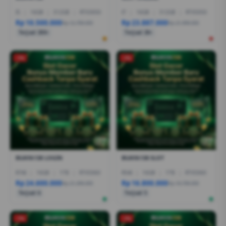
I5
|
16GB
|
512GB
|
RTX3050
I7
|
16GB
|
512GB
|
RTX5050
Rp 10.500.000
Rp 23.887.000
Rp 12.799.000
Rp 21.999.000
Terjual 200+
Terjual 20+
-1%
-1%
BUAYA138 LOGIN
BUAYA138 SLOT
R7AI
|
16GB
|
1TB
|
RTX5060
R5AI
|
16GB
|
1TB
|
RTX5060
Rp 24.600.000
Rp 16.800.000
Rp 21.399.000
Rp 19.799.000
Terjual 6
Terjual 5
-1%
-1%