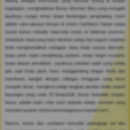
datang sebagai mercusuar yang bersinar terang di tengah
kegelapan, menghadirkan Bonus Member Baru yang mengalir
layaknya sungai emas tanpa bendungan penghalang. Kami
adalah satu-satunya tempat di mana Cashback Harian tanpa
syarat bukan sekadar kata-kata manis di halaman promosi,
melainkan ritual yang kami lakukan setiap hari seperti matahari
terbit mengembalikan sebagian dana Anda secara otomatis,
tanpa perlu repot menghitung putaran, tanpa target mustahil,
tanpa alasan penolakan. Layaknya sahabat sejati yang selalu
ada saat Anda jatuh, kami menggandeng tangan Anda dan
membantu bangkit dengan rollingan mingguan yang terus
mengalir deras, mengikuti setiap langkah taruhan Anda seperti
bayangan yang setia. Di Buaya138, bonus bukanlah umpan;
bonus adalah bukti cinta kami kepada setiap member yang
mempercayakan mimpi kemenangannya kepada kami.
Namun, bonus dan cashback hanyalah pelengkap; inti dari