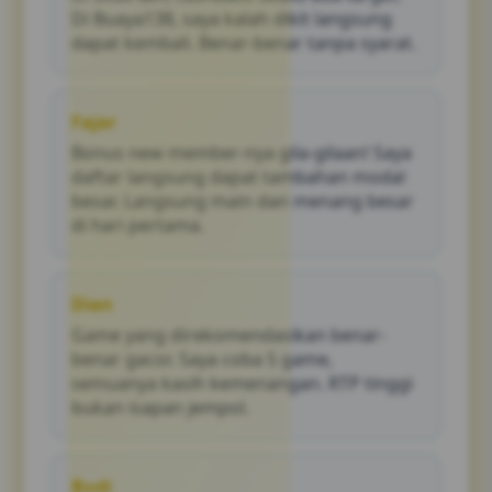
Di Buaya138, saya kalah dikit langsung
dapat kembali. Benar-benar tanpa syarat.
Fajar
Bonus new member-nya gila-gilaan! Saya
daftar langsung dapat tambahan modal
besar. Langsung main dan menang besar
di hari pertama.
Dian
Game yang direkomendasikan benar-
benar gacor. Saya coba 5 game,
semuanya kasih kemenangan. RTP tinggi
bukan isapan jempol.
Budi