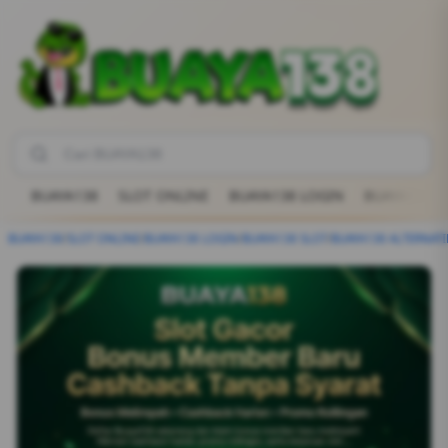
BUAYA138
SLOT ONLINE
BUAYA138 LOGIN
BUAYA138 S
BUAYA138
/
SLOT ONLINE
/
BUAYA138 LOGIN
/
BUAYA138 SLOT
/
BUAYA138 ALTERNATI