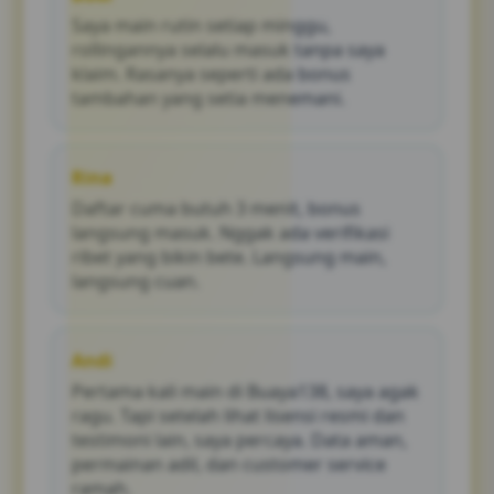
Saya main rutin setiap minggu,
rollingannya selalu masuk tanpa saya
klaim. Rasanya seperti ada bonus
tambahan yang setia menemani.
Rina
Daftar cuma butuh 3 menit, bonus
langsung masuk. Nggak ada verifikasi
ribet yang bikin bete. Langsung main,
langsung cuan.
Andi
Pertama kali main di Buaya138, saya agak
ragu. Tapi setelah lihat lisensi resmi dan
testimoni lain, saya percaya. Data aman,
permainan adil, dan customer service
ramah.