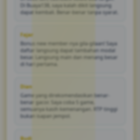
Di Buaya138, saya kalah dikit langsung
dapat kembali. Benar-benar tanpa syarat.
Fajar
Bonus new member-nya gila-gilaan! Saya
daftar langsung dapat tambahan modal
besar. Langsung main dan menang besar
di hari pertama.
Dian
Game yang direkomendasikan benar-
benar gacor. Saya coba 5 game,
semuanya kasih kemenangan. RTP tinggi
bukan isapan jempol.
Budi