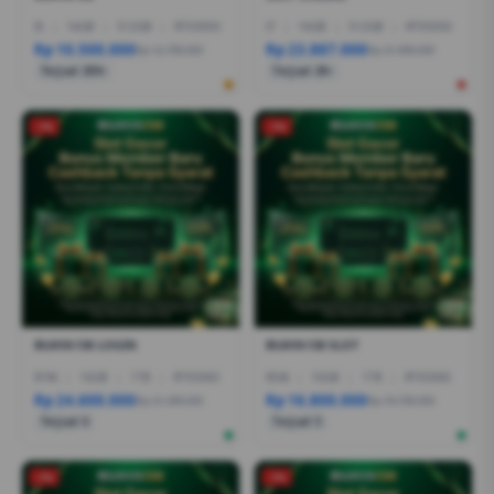
I5
|
16GB
|
512GB
|
RTX3050
I7
|
16GB
|
512GB
|
RTX5050
Rp 10.500.000
Rp 23.887.000
Rp 12.799.000
Rp 21.999.000
Terjual 200+
Terjual 20+
-1%
-1%
BUAYA138 LOGIN
BUAYA138 SLOT
R7AI
|
16GB
|
1TB
|
RTX5060
R5AI
|
16GB
|
1TB
|
RTX5060
Rp 24.600.000
Rp 16.800.000
Rp 21.399.000
Rp 19.799.000
Terjual 6
Terjual 5
-1%
-1%