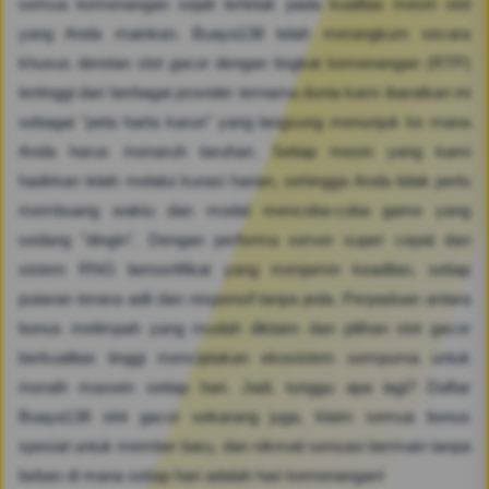
semua kemenangan sejati terletak pada kualitas mesin slot
yang Anda mainkan. Buaya138 telah merangkum secara
khusus deretan slot gacor dengan tingkat kemenangan (RTP)
tertinggi dari berbagai provider ternama dunia kami ibaratkan ini
sebagai "peta harta karun" yang langsung menunjuk ke mana
Anda harus menaruh taruhan. Setiap mesin yang kami
hadirkan telah melalui kurasi harian, sehingga Anda tidak perlu
membuang waktu dan modal mencoba-coba game yang
sedang "dingin". Dengan performa server super cepat dan
sistem RNG bersertifikat yang menjamin keadilan, setiap
putaran terasa adil dan responsif tanpa jeda. Perpaduan antara
bonus melimpah yang mudah diklaim dan pilihan slot gacor
berkualitas tinggi menciptakan ekosistem sempurna untuk
meraih maxwin setiap hari. Jadi, tunggu apa lagi? Daftar
Buaya138 slot gacor sekarang juga, klaim semua bonus
spesial untuk member baru, dan nikmati sensasi bermain tanpa
beban di mana setiap hari adalah hari kemenangan!