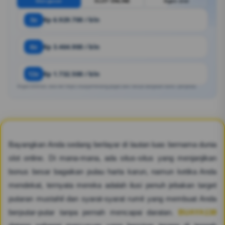
Slot gacor
SLOT ONLINE
Agen slot
3x
Rp 6.929.700 / bln
6x
Rp 3.464.900 / bln
12x
Rp 1.732.500 / bln
Angka estimasi. Bisa ber https://buayamenang.pages.dev/ sesuai kebijakan bank / penyedia.
Bayangkan Anda sedang berlayar di lautan luas bernama dunia
slot online. Di mana-mana, ada situs-situs yang menjanjikan
bonus besar bagaikan pulau harta karun, namun ketika Anda
mendekat, ternyata mereka adalah ilusi penuh jebakan target
putaran mustahil dan syarat-syarat rumit yang membuat Anda
berputar-putar tanpa pernah mencapai daratan.
BUAYA138