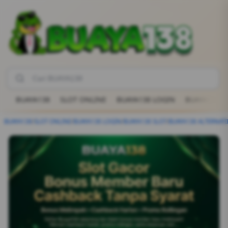
BUAYA138
SLOT ONLINE
BUAYA138 LOGIN
BUAYA138 S
BUAYA138
/
SLOT ONLINE
/
BUAYA138 LOGIN
/
BUAYA138 SLOT
/
BUAYA138 ALTERNATI