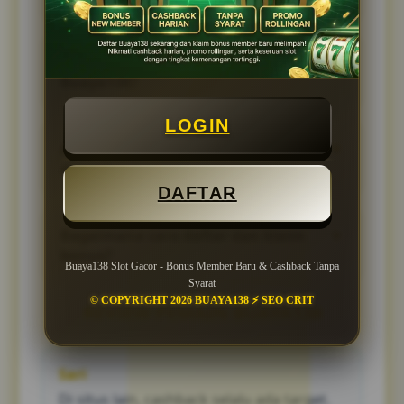
putaran. Semudah itu.
Ya! Rollingan mingguan mengalir deras
mengikuti total taruhan Anda selama
Game slot apa saja yang tersedia di
▼
seminggu. Tanpa syarat minimum, tanpa
Buaya138?
verifikasi berbelit. Semakin aktif main,
semakin besar rollingan.
Ribuan game premium dari provider
LOGIN
ternama seperti Pragmatic Play, PG Soft,
Apakah Buaya138 terpercaya dan
▼
Habanero, dan Microgaming. Semua dengan
aman?
RTP tertinggi yang diupdate setiap hari.
DAFTAR
Sangat aman! Buaya138 berlisensi resmi dan
menggunakan enkripsi canggih untuk
Bagaimana cara daftar dan klaim
▼
melindungi data pribadi serta saldo Anda.
bonus?
Setiap putaran juga fair dengan RNG
Buaya138 Slot Gacor - Bonus Member Baru & Cashback Tanpa
bersertifikat.
Syarat
Cukup kunjungi link alternatif Buaya138, klik
© COPYRIGHT 2026 BUAYA138 ⚡ SEO CRIT
daftar, isi data diri, deposit minimal, dan
REVIEW PEMAIN BUAYA138
bonus akan langsung masuk ke akun Anda.
Prosesnya cepat, kurang dari 3 menit.
Sari
Di situs lain, cashback selalu ada target.