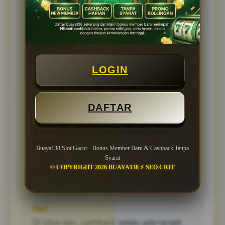
putaran. Semudah itu.
Ya! Rollingan mingguan mengalir deras
mengikuti total taruhan Anda selama
Game slot apa saja yang tersedia di
▼
seminggu. Tanpa syarat minimum, tanpa
Buaya138?
verifikasi berbelit. Semakin aktif main,
semakin besar rollingan.
Ribuan game premium dari provider
LOGIN
ternama seperti Pragmatic Play, PG Soft,
Apakah Buaya138 terpercaya dan
▼
Habanero, dan Microgaming. Semua dengan
aman?
RTP tertinggi yang diupdate setiap hari.
DAFTAR
Sangat aman! Buaya138 berlisensi resmi dan
menggunakan enkripsi canggih untuk
Bagaimana cara daftar dan klaim
▼
melindungi data pribadi serta saldo Anda.
bonus?
Setiap putaran juga fair dengan RNG
Buaya138 Slot Gacor - Bonus Member Baru & Cashback Tanpa
bersertifikat.
Syarat
Cukup kunjungi link alternatif Buaya138, klik
© COPYRIGHT 2026 BUAYA138 ⚡ SEO CRIT
daftar, isi data diri, deposit minimal, dan
REVIEW PEMAIN BUAYA138
bonus akan langsung masuk ke akun Anda.
Prosesnya cepat, kurang dari 3 menit.
Sari
Di situs lain, cashback selalu ada target.