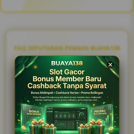
FAQ SEPUTARAN PEMAIN BUAYA138
Apa keunggulan bonus member
▼
baru di Buaya138?
Bonus member baru di Buaya138 benar-
benar melimpah dan tanpa target putaran
Apa maksud cashback harian tanpa
▼
mustahil. Anda tinggal daftar, klaim, dan
syarat?
langsung mainkan tanpa syarat rumit.
Setiap kali Anda mengalami kekalahan, kami
langsung mengembalikan sebagian dana ke
Apakah rollingan mingguan juga
▼
saldo Anda secara otomatis. Tidak perlu
tanpa syarat?
capai target tertentu, tidak perlu hitung