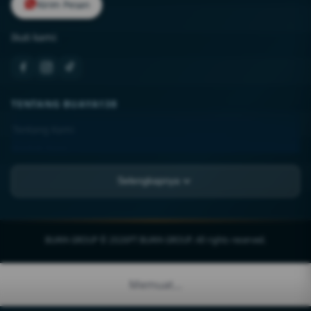
Kirim Pesan
Ikuti kami:
TENTANG BUAYA138
Tentang Kami
Kontak Kami
Lokasi Toko
Selengkapnya
FAQ
PT BUAYA GROUP
JL. Asia Raya Blok BB No. 12-A, Kel. Sukaramai II,
BUAYA GROUP ©
2026
PT BUAYA GROUP. All rights reserved.
Kec. Medan Area, Kota Medan, Sumatera Utara, 20216
INFORMASI
Memuat...
Syarat & Ketentuan