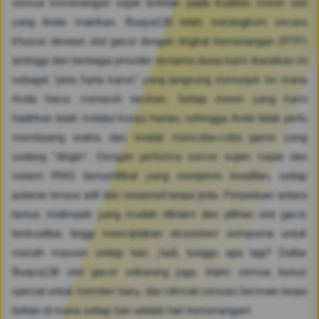
semua kemenangan sejati terletak pada kualitas mesin slot
yang Anda mainkan. Buaya138 telah merangkum secara
khusus deretan slot gacor dengan tingkat kemenangan (RTP)
tertinggi dari berbagai provider ternama dunia kami ibaratkan ini
sebagai "peta harta karun" yang langsung menunjuk ke mana
Anda harus menaruh taruhan. Setiap mesin yang kami
hadirkan telah melalui kurasi harian, sehingga Anda tidak perlu
membuang waktu dan modal mencoba-coba game yang
sedang "dingin". Dengan performa server super cepat dan
sistem RNG bersertifikat yang menjamin keadilan, setiap
putaran terasa adil dan responsif tanpa jeda. Perpaduan antara
bonus melimpah yang mudah diklaim dan pilihan slot gacor
berkualitas tinggi menciptakan ekosistem sempurna untuk
meraih maxwin setiap hari. Jadi, tunggu apa lagi? Daftar
Buaya138 slot gacor sekarang juga, klaim semua bonus
spesial untuk member baru, dan nikmati sensasi bermain tanpa
beban di mana setiap hari adalah hari kemenangan!