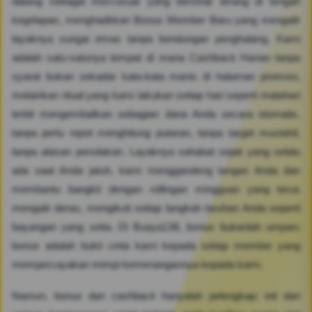
datang sebagai mercusuar yang bersinar terang di tengah
kegelapan, menghadirkan Bonus Member Baru yang mengalir
layaknya sungai emas tanpa bendungan penghalang. Kami
adalah satu-satunya tempat di mana Cashback Harian tanpa
syarat bukan sekadar kata-kata manis di halaman promosi,
melainkan ritual yang kami lakukan setiap hari seperti matahari
terbit mengembalikan sebagian dana Anda secara otomatis,
tanpa perlu repot menghitung putaran, tanpa target mustahil,
tanpa alasan penolakan. Layaknya sahabat sejati yang selalu
ada saat Anda jatuh, kami menggandeng tangan Anda dan
membantu bangkit dengan rollingan mingguan yang terus
mengalir deras, mengikuti setiap langkah taruhan Anda seperti
bayangan yang setia. Di Buaya138, bonus bukanlah umpan;
bonus adalah bukti cinta kami kepada setiap member yang
mempercayakan mimpi kemenangannya kepada kami.
Namun, bonus dan cashback hanyalah pelengkap; inti dari