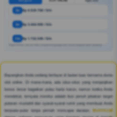
Slot gacor
SLOT ONLINE
Agen slot
3x
Rp 6.929.700 / bln
6x
Rp 3.464.900 / bln
12x
Rp 1.732.500 / bln
Angka estimasi. Bisa ber https://buayamenang.pages.dev/ sesuai kebijakan bank / penyedia.
Bayangkan Anda sedang berlayar di lautan luas bernama dunia
slot online. Di mana-mana, ada situs-situs yang menjanjikan
bonus besar bagaikan pulau harta karun, namun ketika Anda
mendekat, ternyata mereka adalah ilusi penuh jebakan target
putaran mustahil dan syarat-syarat rumit yang membuat Anda
berputar-putar tanpa pernah mencapai daratan.
BUAYA138