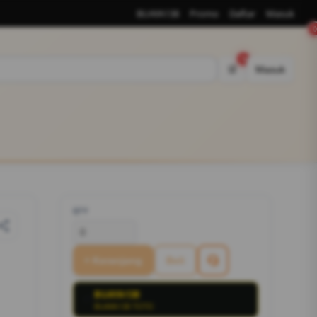
BUAYA138
Promo
Daftar
Masuk
0
0
🛒
Masuk
QTY
+ Keranjang
Beli
BUAYA138
💳
BUAYA138 TOTO