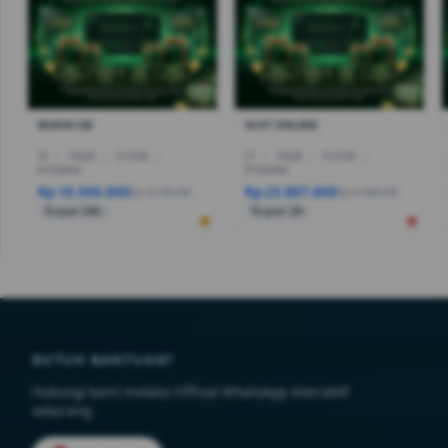
BUAYA138
SLOT ONLINE
I5
|
16GB
|
512GB
|
I7
|
16GB
|
512GB
|
RTX3050
RTX5050
Rp 10.500.000
Rp 23.887.000
Rp 12.799.000
Rp 21.999.000
Terjual 200+
Terjual 20+
BUTUH BANTUAN?
Hubungi kami melalui Official WhatsApp interaktif
sekarang.