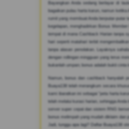
Bayangkan Anda sedang berlayar di laut
bagaikan pulau harta karun, namun ketika 
rumit yang membuat Anda berputar-putar 
kegelapan, menghadirkan Bonus Member B
tempat di mana Cashback Harian tanpa sya
hari seperti matahari terbit mengembalika
tanpa alasan penolakan. Layaknya sahab
dengan rollingan mingguan yang terus men
bukanlah umpan; bonus adalah bukti cin
Namun, bonus dan cashback hanyalah pele
Buaya138 telah merangkum secara khusus d
kami ibaratkan ini sebagai "peta harta k
telah melalui kurasi harian, sehingga An
server super cepat dan sistem RNG bersert
bonus melimpah yang mudah diklaim dan pil
Jadi, tunggu apa lagi? Daftar Buaya138 s