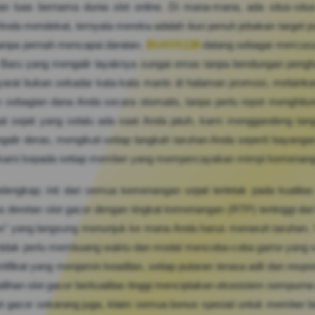
an luas bernama dunia slot online. Di mana-mana, ada situs-sit
Anda mendekat, ternyata mereka adalah ilusi penuh jebakan target p
tanpa pernah mencapai daratan.
BUAYA138
datang sebagai mercusua
aru yang mengalir layaknya sungai emas tanpa bendungan pengha
rat bukan sekadar kata-kata manis di halaman promosi, melainkan 
n sebagian dana Anda secara otomatis, tanpa perlu repot menghitung
at sejati yang selalu ada saat Anda jatuh, kami menggandeng ta
galir deras, mengikuti setiap langkah taruhan Anda seperti bayanga
ta kami kepada setiap member yang mempercayakan mimpi kemenan
ngkap; inti dari semua kemenangan sejati terletak pada kualita
eretan slot gacor dengan tingkat kemenangan (RTP) tertinggi dari
arun" yang langsung menunjuk ke mana Anda harus menaruh taruhan.
da tidak perlu membuang waktu dan modal mencoba-coba game yang s
ifikat yang menjamin keadilan, setiap putaran terasa adil dan respo
ihan slot gacor berkualitas tinggi menciptakan ekosistem sempurna 
lot gacor sekarang juga, klaim semua bonus spesial untuk member b