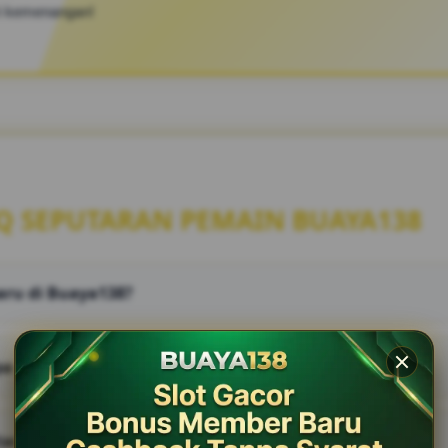
ri kemenangan!
Q SEPUTARAN PEMAIN BUAYA138
ru di Buaya138?
enar melimpah dan tanpa target putaran mustahil. Anda tinggal
a syarat?
 kami langsung mengembalikan sebagian dana ke saldo Anda secar
ran. Semudah itu.
tanpa syarat?