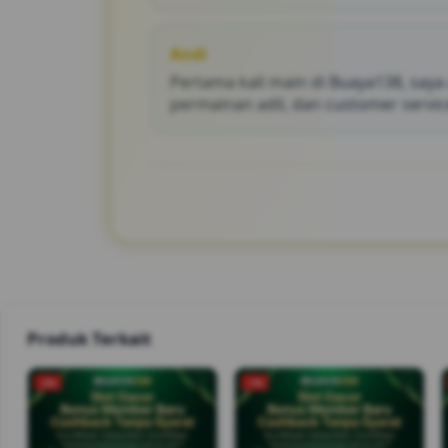
Andi
Pertama kali main di Buaya138, saya a
permainan adil, dan customer servi
Produk Terkait
-2%
-1%