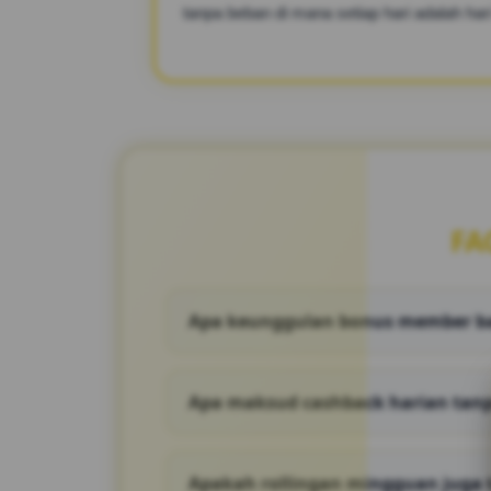
tanpa beban di mana setiap hari adalah ha
FA
Apa keunggulan bonus member ba
Bonus member baru di Buaya138 benar-b
mainkan tanpa syarat rumit.
Apa maksud cashback harian tanp
Setiap kali Anda mengalami kekalahan,
target tertentu, tidak perlu hitung puta
Apakah rollingan mingguan juga 