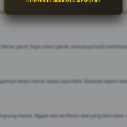
© COPYRIGHT 2026 BUAYA138 ⚡ SEO CRIT
 Saya daftar langsung dapat tambahan modal besar. Lang
benar gacor. Saya coba 5 game, semuanya kasih kemenang
ingannya selalu masuk tanpa saya klaim. Rasanya seperti 
ngsung masuk. Nggak ada verifikasi ribet yang bikin bete