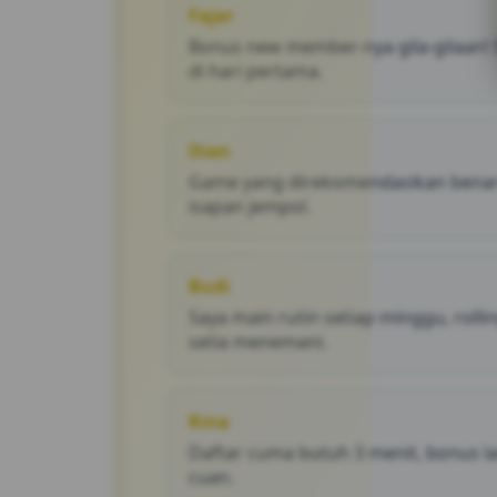
Fajar
Bonus new member-nya gila-gilaan!
di hari pertama.
Dian
Game yang direkomendasikan benar-
isapan jempol.
Budi
Saya main rutin setiap minggu, roll
setia menemani.
Rina
Daftar cuma butuh 3 menit, bonus la
cuan.