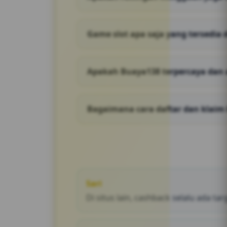
Ya! Rollingan mingguan mengalir deras 
berbelit. Semakin aktif main, semakin be
Game slot apa saja yang tersedia 
Ribuan game premium dari provider ter
tertinggi yang diupdate setiap hari.
Apakah Buaya138 terpercaya dan
Sangat aman! Buaya138 berlisensi resm
putaran juga fair dengan RNG bersertifi
Bagaimana cara daftar dan klaim
Cukup kunjungi link alternatif Buaya138
Prosesnya cepat, kurang dari 3 menit.
Sari
Di situs lain, cashback selalu ada ta