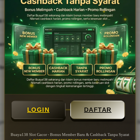
mengikuti total taruhan Anda selama seminggu. Tanpa syarat mi
sar rollingan.
di Buaya138?
nama seperti Pragmatic Play, PG Soft, Habanero, dan Microgam
 aman?
i dan menggunakan enkripsi canggih untuk melindungi data priba
kat.
 bonus?
, klik daftar, isi data diri, deposit minimal, dan bonus akan lan
REVIEW PEMAIN BUAYA138
LOGIN
DAFTAR
rget. Di Buaya138, saya kalah dikit langsung dapat kembali.
Buaya138 Slot Gacor - Bonus Member Baru & Cashback Tanpa Syarat