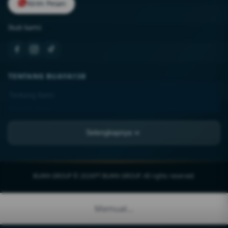
Kirim Pesan
Ikuti kami:
TENTANG BUAYA138
Tentang Kami
Kontak Kami
Lokasi Toko
Selengkapnya
FAQ
PT BUAYA GROUP
JL. Asia Raya Blok BB No. 12-A, Kel. Sukaramai II,
BUAYA GROUP ©
2026
PT BUAYA GROUP. All rights reserved.
Kec. Medan Area, Kota Medan, Sumatera Utara, 20216
INFORMASI
Memuat...
Syarat & Ketentuan