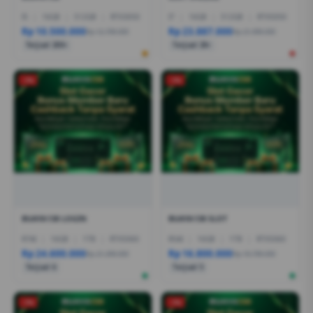
I5
|
16GB
|
512GB
|
RTX3050
I7
|
16GB
|
512GB
|
RTX5050
Rp 10.500.000
Rp 23.887.000
Rp 12.799.000
Rp 21.999.000
Terjual 200+
Terjual 20+
-1%
-1%
BUAYA138 LOGIN
BUAYA138 SLOT
R7AI
|
16GB
|
1TB
|
RTX5060
R5AI
|
16GB
|
1TB
|
RTX5060
Rp 24.600.000
Rp 16.800.000
Rp 21.399.000
Rp 19.799.000
Terjual 6
Terjual 5
-1%
-1%