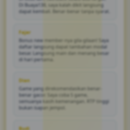
Di Buaya138, saya kalah dikit langsung
dapat kembali. Benar-benar tanpa syarat.
Fajar
Bonus new member-nya gila-gilaan! Saya
daftar langsung dapat tambahan modal
besar. Langsung main dan menang besar
di hari pertama.
Dian
Game yang direkomendasikan benar-
benar gacor. Saya coba 5 game,
semuanya kasih kemenangan. RTP tinggi
bukan isapan jempol.
Budi