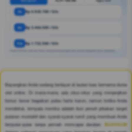
Slot gacor
SLOT ONLINE
Agen slot
3x
Rp 6.929.700 / bln
6x
Rp 3.464.900 / bln
12x
Rp 1.732.500 / bln
Angka estimasi. Bisa ber https://buayamenang.pages.dev/ sesuai kebijakan bank / penyedia.
Bayangkan Anda sedang berlayar di lautan luas bernama dunia
slot online. Di mana-mana, ada situs-situs yang menjanjikan
bonus besar bagaikan pulau harta karun, namun ketika Anda
mendekat, ternyata mereka adalah ilusi penuh jebakan target
putaran mustahil dan syarat-syarat rumit yang membuat Anda
berputar-putar tanpa pernah mencapai daratan.
BUAYA138