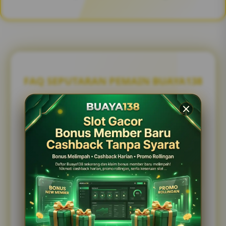
FAQ SEPUTARAN PEMAIN BUAYA138
Apa keunggulan bonus member
▼
baru di Buaya138?
Bonus member baru di Buaya138 benar-
benar melimpah dan tanpa target putaran
Apa maksud cashback harian tanpa
▼
mustahil. Anda tinggal daftar, klaim, dan
syarat?
langsung mainkan tanpa syarat rumit.
Setiap kali Anda mengalami kekalahan, kami
langsung mengembalikan sebagian dana ke
Apakah rollingan mingguan juga
▼
saldo Anda secara otomatis. Tidak perlu
tanpa syarat?
capai target tertentu, tidak perlu hitung