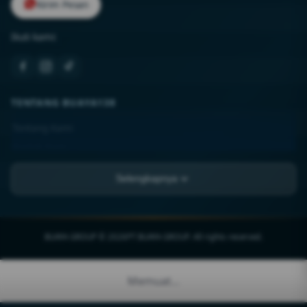
Kirim Pesan
Ikuti kami:
TENTANG BUAYA138
Tentang Kami
Kontak Kami
Lokasi Toko
Selengkapnya
FAQ
PT BUAYA GROUP
JL. Asia Raya Blok BB No. 12-A, Kel. Sukaramai II,
BUAYA GROUP ©
2026
PT BUAYA GROUP. All rights reserved.
Kec. Medan Area, Kota Medan, Sumatera Utara, 20216
INFORMASI
Memuat...
Syarat & Ketentuan