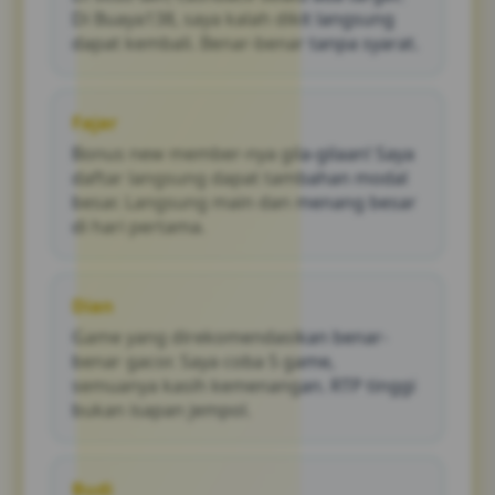
Di Buaya138, saya kalah dikit langsung
dapat kembali. Benar-benar tanpa syarat.
Fajar
Bonus new member-nya gila-gilaan! Saya
daftar langsung dapat tambahan modal
besar. Langsung main dan menang besar
di hari pertama.
Dian
Game yang direkomendasikan benar-
benar gacor. Saya coba 5 game,
semuanya kasih kemenangan. RTP tinggi
bukan isapan jempol.
Budi