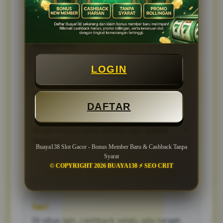
putaran. Semudah itu.
Ya! Rollingan mingguan mengalir deras
mengikuti total taruhan Anda selama
Game slot apa saja yang tersedia di
▼
seminggu. Tanpa syarat minimum, tanpa
Buaya138?
verifikasi berbelit. Semakin aktif main,
semakin besar rollingan.
Ribuan game premium dari provider
LOGIN
ternama seperti Pragmatic Play, PG Soft,
Apakah Buaya138 terpercaya dan
▼
Habanero, dan Microgaming. Semua dengan
aman?
RTP tertinggi yang diupdate setiap hari.
DAFTAR
Sangat aman! Buaya138 berlisensi resmi dan
menggunakan enkripsi canggih untuk
Bagaimana cara daftar dan klaim
▼
melindungi data pribadi serta saldo Anda.
bonus?
Setiap putaran juga fair dengan RNG
Buaya138 Slot Gacor - Bonus Member Baru & Cashback Tanpa
bersertifikat.
Syarat
Cukup kunjungi link alternatif Buaya138, klik
© COPYRIGHT 2026 BUAYA138 ⚡ SEO CRIT
daftar, isi data diri, deposit minimal, dan
REVIEW PEMAIN BUAYA138
bonus akan langsung masuk ke akun Anda.
Prosesnya cepat, kurang dari 3 menit.
Sari
Di situs lain, cashback selalu ada target.