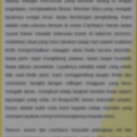
datang sebagai mercusuar yang bersinar terang di tengah
kegelapan, menghadirkan Bonus Member Baru yang mengalir
layaknya sungai emas tanpa bendungan penghalang. Kami
adalah satu-satunya tempat di mana Cashback Harian tanpa
syarat bukan sekadar kata-kata manis di halaman promosi,
melainkan ritual yang kami lakukan setiap hari seperti matahari
terbit mengembalikan sebagian dana Anda secara otomatis,
tanpa perlu repot menghitung putaran, tanpa target mustahil,
tanpa alasan penolakan. Layaknya sahabat sejati yang selalu
ada saat Anda jatuh, kami menggandeng tangan Anda dan
membantu bangkit dengan rollingan mingguan yang terus
mengalir deras, mengikuti setiap langkah taruhan Anda seperti
bayangan yang setia. Di Buaya138, bonus bukanlah umpan;
bonus adalah bukti cinta kami kepada setiap member yang
mempercayakan mimpi kemenangannya kepada kami.
Namun, bonus dan cashback hanyalah pelengkap; inti dari