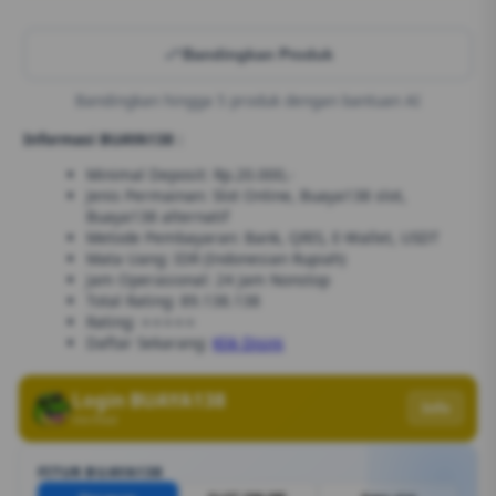
Bandingkan Produk
Bandingkan hingga 5 produk dengan bantuan AI
Informasi BUAYA138 :
Minimal Deposit: Rp.20.000,-
Jenis Permainan: Slot Online, Buaya138 slot,
Buaya138 alternatif
Metode Pembayaran: Bank, QRIS, E-Wallet, USDT
Mata Uang: IDR (Indonesian Rupiah)
Jam Operasional: 24 Jam Nonstop
Total Rating: 89.138.138
Rating: ⭐⭐⭐⭐⭐
Daftar Sekarang:
Klik Disini
Login BUAYA138
Info
Verified
FITUR BUAYA138