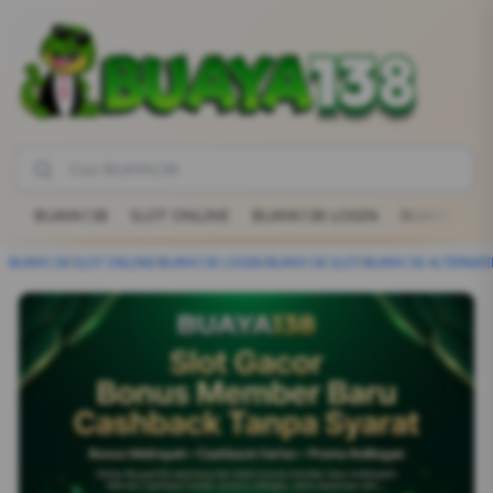
BUAYA138
SLOT ONLINE
BUAYA138 LOGIN
BUAYA138 S
BUAYA138
/
SLOT ONLINE
/
BUAYA138 LOGIN
/
BUAYA138 SLOT
/
BUAYA138 ALTERNATI