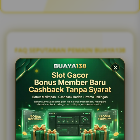
FAQ SEPUTARAN PEMAIN BUAYA138
Apa keunggulan bonus member
▼
baru di Buaya138?
Bonus member baru di Buaya138 benar-
benar melimpah dan tanpa target putaran
Apa maksud cashback harian tanpa
▼
mustahil. Anda tinggal daftar, klaim, dan
syarat?
langsung mainkan tanpa syarat rumit.
Setiap kali Anda mengalami kekalahan, kami
langsung mengembalikan sebagian dana ke
Apakah rollingan mingguan juga
▼
saldo Anda secara otomatis. Tidak perlu
tanpa syarat?
capai target tertentu, tidak perlu hitung