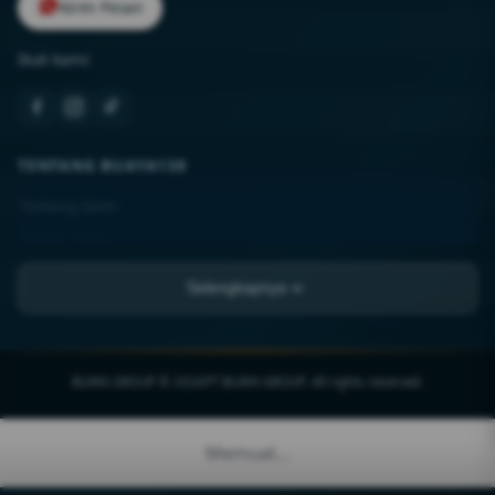
Kirim Pesan
Ikuti kami:
TENTANG BUAYA138
Tentang Kami
Kontak Kami
Lokasi Toko
Selengkapnya
FAQ
PT BUAYA GROUP
JL. Asia Raya Blok BB No. 12-A, Kel. Sukaramai II,
BUAYA GROUP ©
2026
PT BUAYA GROUP. All rights reserved.
Kec. Medan Area, Kota Medan, Sumatera Utara, 20216
INFORMASI
Memuat...
Syarat & Ketentuan