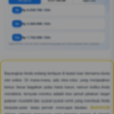
Slot gacor
SLOT ONLINE
Agen slot
3x
Rp 6.929.700 / bln
6x
Rp 3.464.900 / bln
12x
Rp 1.732.500 / bln
Angka estimasi. Bisa ber https://buayamenang.pages.dev/ sesuai kebijakan bank / penyedia.
Bayangkan Anda sedang berlayar di lautan luas bernama dunia
slot online. Di mana-mana, ada situs-situs yang menjanjikan
bonus besar bagaikan pulau harta karun, namun ketika Anda
mendekat, ternyata mereka adalah ilusi penuh jebakan target
putaran mustahil dan syarat-syarat rumit yang membuat Anda
berputar-putar tanpa pernah mencapai daratan.
BUAYA138