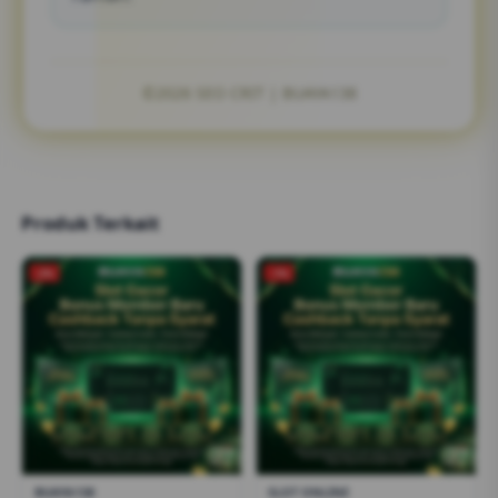
©2026 SEO CRIT | BUAYA138
Produk Terkait
-2%
-1%
BUAYA138
SLOT ONLINE