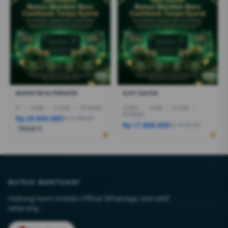
BUAYA138 ALTERNATIF
SLOT GACOR
I7
|
16GB
|
512GB
|
RTX5050
CORE5
|
16GB
|
512GB
|
RTX4050
Rp 28.600.080
Rp 27.999.000
Rp 17.888.000
Rp 18.499.000
Terjual 6
BUTUH BANTUAN?
Hubungi kami melalui Official WhatsApp interaktif
sekarang.