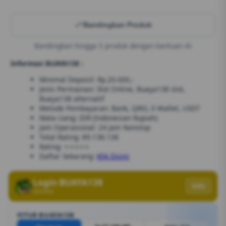
Bandingkan Produk
Bandingkan hingga 5 produk dengan bantuan AI
Informasi BUAYA138 :
Minimal Deposit: Rp.20.000,-
Jenis Permainan: Slot Online, Buaya138 slot,
Buaya138 alternatif
Metode Pembayaran: Bank, QRIS, E-Wallet, USDT
Mata Uang: IDR (Indonesian Rupiah)
Jam Operasional: 24 Jam Nonstop
Total Rating: 89.138.138
Rating: ⭐⭐⭐⭐⭐
Daftar Sekarang:
Klik Disini
Login BUAYA138
Info
Verified
FITUR BUAYA138