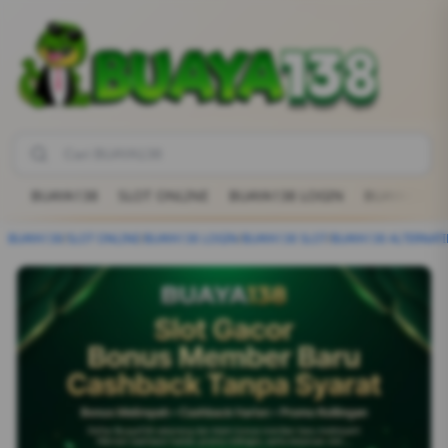
BUAYA138
SLOT ONLINE
BUAYA138 LOGIN
BUAYA138 S
BUAYA138
/
SLOT ONLINE
/
BUAYA138 LOGIN
/
BUAYA138 SLOT
/
BUAYA138 ALTERNATI