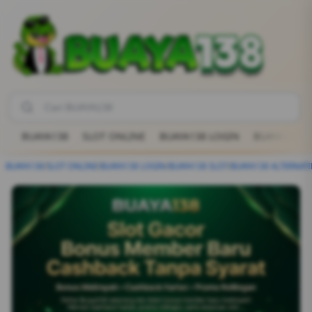
BUAYA138
SLOT ONLINE
BUAYA138 LOGIN
BUAYA138 S
BUAYA138
/
SLOT ONLINE
/
BUAYA138 LOGIN
/
BUAYA138 SLOT
/
BUAYA138 ALTERNATI