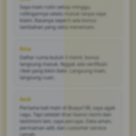
Saya main rutin setiap minggu,
rollingannya selalu masuk tanpa saya
klaim. Rasanya seperti ada bonus
tambahan yang setia menemani.
Rina
Daftar cuma butuh 3 menit, bonus
langsung masuk. Nggak ada verifikasi
ribet yang bikin bete. Langsung main,
langsung cuan.
Andi
Pertama kali main di Buaya138, saya agak
ragu. Tapi setelah lihat lisensi resmi dan
testimoni lain, saya percaya. Data aman,
permainan adil, dan customer service
ramah.