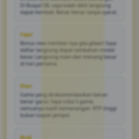
Di Buaya138, saya kalah dikit langsung
dapat kembali. Benar-benar tanpa syarat.
Fajar
Bonus new member-nya gila-gilaan! Saya
daftar langsung dapat tambahan modal
besar. Langsung main dan menang besar
di hari pertama.
Dian
Game yang direkomendasikan benar-
benar gacor. Saya coba 5 game,
semuanya kasih kemenangan. RTP tinggi
bukan isapan jempol.
Budi