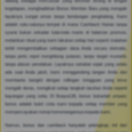
datang sebagai mercusuar yang bersinar terang di tengah
kegelapan, menghadirkan Bonus Member Baru yang mengalir
layaknya sungai emas tanpa bendungan penghalang. Kami
adalah satu-satunya tempat di mana Cashback Harian tanpa
syarat bukan sekadar kata-kata manis di halaman promosi,
melainkan ritual yang kami lakukan setiap hari seperti matahari
terbit mengembalikan sebagian dana Anda secara otomatis,
tanpa perlu repot menghitung putaran, tanpa target mustahil,
tanpa alasan penolakan. Layaknya sahabat sejati yang selalu
ada saat Anda jatuh, kami menggandeng tangan Anda dan
membantu bangkit dengan rollingan mingguan yang terus
mengalir deras, mengikuti setiap langkah taruhan Anda seperti
bayangan yang setia. Di Buaya138, bonus bukanlah umpan;
bonus adalah bukti cinta kami kepada setiap member yang
mempercayakan mimpi kemenangannya kepada kami.
Namun, bonus dan cashback hanyalah pelengkap; inti dari