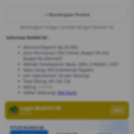
Bandingkan Produk
Bandingkan hingga 5 produk dengan bantuan AI
Informasi BUAYA138 :
Minimal Deposit: Rp.20.000,-
Jenis Permainan: Slot Online, Buaya138 slot,
Buaya138 alternatif
Metode Pembayaran: Bank, QRIS, E-Wallet, USDT
Mata Uang: IDR (Indonesian Rupiah)
Jam Operasional: 24 Jam Nonstop
Total Rating: 89.138.138
Rating: ⭐⭐⭐⭐⭐
Daftar Sekarang:
Klik Disini
Login BUAYA138
Info
Verified
FITUR BUAYA138