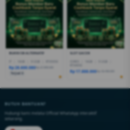
BUAYA138 ALTERNATIF
SLOT GACOR
I7
|
16GB
|
512GB
|
RTX5050
CORE5
|
16GB
|
512GB
|
RTX4050
Rp 28.600.080
Rp 27.999.000
Rp 17.888.000
Rp 18.499.000
Terjual 6
BUTUH BANTUAN?
Hubungi kami melalui Official WhatsApp interaktif
sekarang.