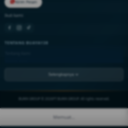
Kirim Pesan
Ikuti kami:
TENTANG BUAYA138
Tentang Kami
Kontak Kami
Lokasi Toko
Selengkapnya
FAQ
PT BUAYA GROUP
JL. Asia Raya Blok BB No. 12-A, Kel. Sukaramai II,
BUAYA GROUP ©
2026
PT BUAYA GROUP. All rights reserved.
Kec. Medan Area, Kota Medan, Sumatera Utara, 20216
INFORMASI
Memuat...
Syarat & Ketentuan