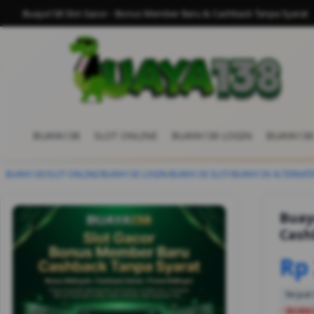
Buaya138 Slot Gacor - Bonus Member Baru & Cashback Tanpa Syarat
BUAYA138
SLOT ONLINE
BUAYA138 LOGIN
BUAYA138
BUAYA138
/
SLOT ONLINE
/
BUAYA138 LOGIN
/
BUAYA138 SLOT
/
BUAYA138 ALTERNATI
Buay
Cash
Rp 
Terjual
BUAYA