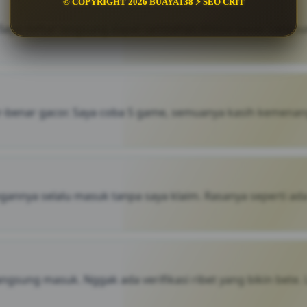
© COPYRIGHT 2026 BUAYA138 ⚡ SEO CRIT
 Saya daftar langsung dapat tambahan modal besar. Lang
benar gacor. Saya coba 5 game, semuanya kasih kemenang
ingannya selalu masuk tanpa saya klaim. Rasanya seperti 
ngsung masuk. Nggak ada verifikasi ribet yang bikin bete