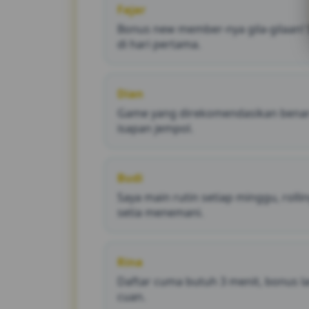
Fajar
Bonus new member-nya gila-gilaan!
di hari pertama.
Dian
Game yang direkomendasikan benar-
isapan jempol.
Budi
Saya main rutin setiap minggu, roll
setia menemani.
Rina
Daftar cuma butuh 3 menit, bonus la
cuan.