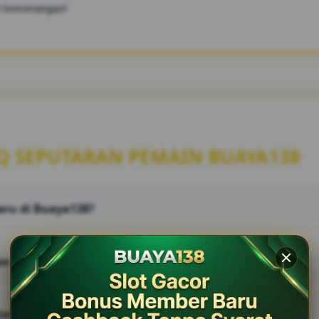
ri kemenangan!
Q SEPUTARAN PEMAIN BUAYA138
ru di Buaya138?
enar melimpah dan tanpa target putaran mustahil. Anda tinggal
a syarat?
 kami langsung mengembalikan sebagian dana ke saldo Anda secar
ran. Semudah itu.
tanpa syarat?