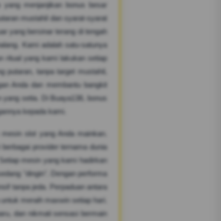
us yang menjanjikan bonus besar
utaran mustahil dan syarat-syarat
r yang bersinar terang di tengah
lang. Kami adalah satu-satunya
ritual yang kami lakukan setiap
 putaran, tanpa target mustahil,
ngan Anda dan membantu bangkit
n yang setia. Di Buaya138, bonus
gannya kepada kami.
s mesin slot yang Anda mainkan.
 berbagai provider ternama dunia
 Setiap mesin yang kami hadirkan
edang "dingin". Dengan performa
nsif tanpa jeda. Perpaduan antara
untuk meraih maxwin setiap hari.
aru, dan nikmati sensasi bermain