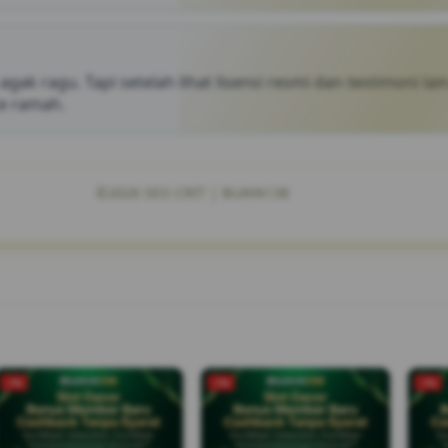
gak ragu. Tapi setelah lihat lisensi resmi dan testimoni la
ce ramah.
©2026 SEO CRIT | BUAYA138
-1%
-1%
-1%