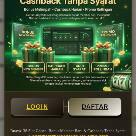
mengikuti total taruhan Anda selama seminggu. Tanpa syarat mi
sar rollingan.
di Buaya138?
nama seperti Pragmatic Play, PG Soft, Habanero, dan Microgam
 aman?
i dan menggunakan enkripsi canggih untuk melindungi data priba
kat.
 bonus?
, klik daftar, isi data diri, deposit minimal, dan bonus akan lan
REVIEW PEMAIN BUAYA138
LOGIN
DAFTAR
rget. Di Buaya138, saya kalah dikit langsung dapat kembali.
Buaya138 Slot Gacor - Bonus Member Baru & Cashback Tanpa Syarat