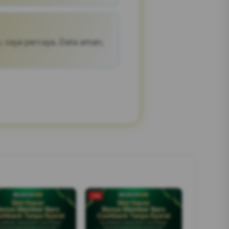
in, saya percaya. Data aman,
-1%