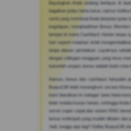
Bayangkan Anda sedang berlayar di laut
bagaikan pulau harta karun, namun ketika 
rumit yang membuat Anda berputar-putar 
kegelapan, menghadirkan Bonus Member B
tempat di mana Cashback Harian tanpa sya
hari seperti matahari terbit mengembalika
tanpa alasan penolakan. Layaknya sahab
dengan rollingan mingguan yang terus men
bukanlah umpan; bonus adalah bukti cin
Namun, bonus dan cashback hanyalah pele
Buaya138 telah merangkum secara khusus d
kami ibaratkan ini sebagai "peta harta k
telah melalui kurasi harian, sehingga An
server super cepat dan sistem RNG bersert
bonus melimpah yang mudah diklaim dan pil
Jadi, tunggu apa lagi? Daftar Buaya138 s