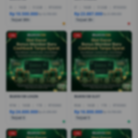
I5
|
16GB
|
512GB
|
RTX3050
I7
|
16GB
|
512GB
|
RTX5050
Rp 10.500.000
Rp 23.887.000
Rp 12.799.000
Rp 21.999.000
Terjual 200+
Terjual 20+
-1%
-1%
BUAYA138 LOGIN
BUAYA138 SLOT
R7AI
|
16GB
|
1TB
|
RTX5060
R5AI
|
16GB
|
1TB
|
RTX5060
Rp 24.600.000
Rp 16.800.000
Rp 21.399.000
Rp 19.799.000
Terjual 6
Terjual 5
-1%
-1%