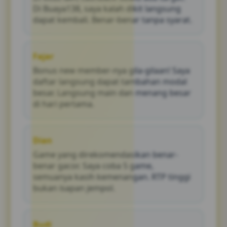
Di Buaya138, saya kalah dikit langsung
dapat kembali. Benar-benar tanpa syarat.
Fajar
Bonus new member-nya gila-gilaan! Saya
daftar langsung dapat tambahan modal
besar. Langsung main dan menang besar
di hari pertama.
Dian
Game yang direkomendasikan benar-
benar gacor. Saya coba 5 game,
semuanya kasih kemenangan. RTP tinggi
bukan isapan jempol.
Budi