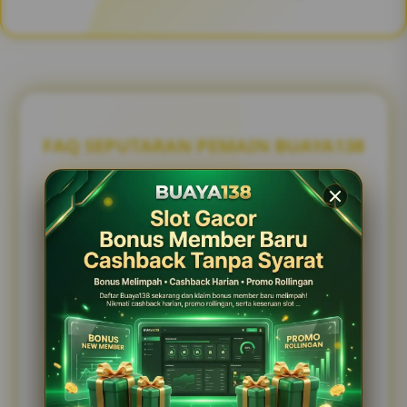
FAQ SEPUTARAN PEMAIN BUAYA138
Apa keunggulan bonus member
▼
baru di Buaya138?
Bonus member baru di Buaya138 benar-
benar melimpah dan tanpa target putaran
Apa maksud cashback harian tanpa
▼
mustahil. Anda tinggal daftar, klaim, dan
syarat?
langsung mainkan tanpa syarat rumit.
Setiap kali Anda mengalami kekalahan, kami
langsung mengembalikan sebagian dana ke
Apakah rollingan mingguan juga
▼
saldo Anda secara otomatis. Tidak perlu
tanpa syarat?
capai target tertentu, tidak perlu hitung