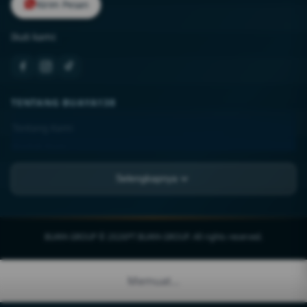
Kirim Pesan
Ikuti kami:
TENTANG BUAYA138
Tentang Kami
Kontak Kami
Lokasi Toko
Selengkapnya
FAQ
PT BUAYA GROUP
JL. Asia Raya Blok BB No. 12-A, Kel. Sukaramai II,
BUAYA GROUP ©
2026
PT BUAYA GROUP. All rights reserved.
Kec. Medan Area, Kota Medan, Sumatera Utara, 20216
INFORMASI
Memuat...
Syarat & Ketentuan