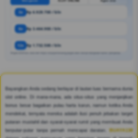
Slot gacor
SLOT ONLINE
Agen slot
3x
Rp 6.929.700 / bln
6x
Rp 3.464.900 / bln
12x
Rp 1.732.500 / bln
Angka estimasi. Bisa ber https://buayamenang.pages.dev/ sesuai kebijakan bank / penyedia.
Bayangkan Anda sedang berlayar di lautan luas bernama dunia
slot online. Di mana-mana, ada situs-situs yang menjanjikan
bonus besar bagaikan pulau harta karun, namun ketika Anda
mendekat, ternyata mereka adalah ilusi penuh jebakan target
putaran mustahil dan syarat-syarat rumit yang membuat Anda
berputar-putar tanpa pernah mencapai daratan.
BUAYA138