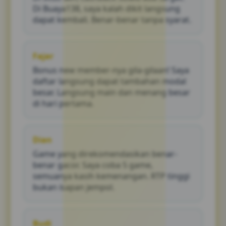
Di Buaya138, saya kalah dikit langsung
dapat kembali. Benar-benar tanpa syarat.
Fajar
Bonus new member-nya gila-gilaan! Saya
daftar langsung dapat tambahan modal
besar. Langsung main dan menang besar
di hari pertama.
Dian
Game yang direkomendasikan benar-
benar gacor. Saya coba 5 game,
semuanya kasih kemenangan. RTP tinggi
bukan isapan jempol.
Budi