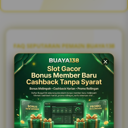
FAQ SEPUTARAN PEMAIN BUAYA138
Apa keunggulan bonus member
▼
baru di Buaya138?
Bonus member baru di Buaya138 benar-
benar melimpah dan tanpa target putaran
Apa maksud cashback harian tanpa
▼
mustahil. Anda tinggal daftar, klaim, dan
syarat?
langsung mainkan tanpa syarat rumit.
Setiap kali Anda mengalami kekalahan, kami
langsung mengembalikan sebagian dana ke
Apakah rollingan mingguan juga
▼
saldo Anda secara otomatis. Tidak perlu
tanpa syarat?
capai target tertentu, tidak perlu hitung