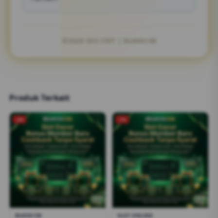
©2026 SEO CRIT | BUAYA138
Produk Terkait
-2%
-1%
BUAYA138
SLOT ONLINE