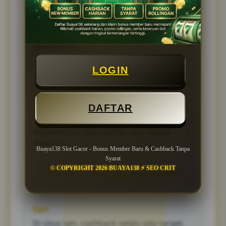
putaran. Semudah itu.
Ya! Rollingan mingguan mengalir deras
mengikuti total taruhan Anda selama
Game slot apa saja yang tersedia di
▼
seminggu. Tanpa syarat minimum, tanpa
Buaya138?
verifikasi berbelit. Semakin aktif main,
semakin besar rollingan.
Ribuan game premium dari provider
LOGIN
ternama seperti Pragmatic Play, PG Soft,
Apakah Buaya138 terpercaya dan
▼
Habanero, dan Microgaming. Semua dengan
aman?
RTP tertinggi yang diupdate setiap hari.
DAFTAR
Sangat aman! Buaya138 berlisensi resmi dan
menggunakan enkripsi canggih untuk
Bagaimana cara daftar dan klaim
▼
melindungi data pribadi serta saldo Anda.
bonus?
Setiap putaran juga fair dengan RNG
Buaya138 Slot Gacor - Bonus Member Baru & Cashback Tanpa
bersertifikat.
Syarat
Cukup kunjungi link alternatif Buaya138, klik
© COPYRIGHT 2026 BUAYA138 ⚡ SEO CRIT
daftar, isi data diri, deposit minimal, dan
REVIEW PEMAIN BUAYA138
bonus akan langsung masuk ke akun Anda.
Prosesnya cepat, kurang dari 3 menit.
Sari
Di situs lain, cashback selalu ada target.