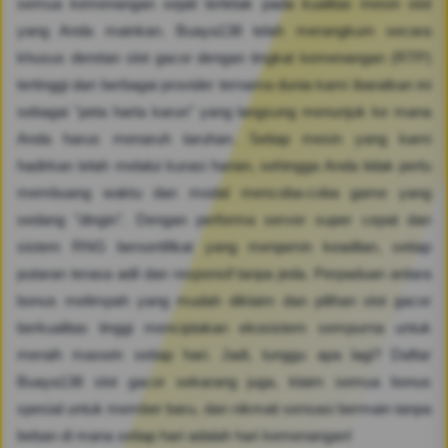
semua kemenangan sejati terletak pada kualitas mesin slot
yang Anda mainkan. Buaya138 telah merangkum secara
khusus deretan slot gacor dengan tingkat kemenangan (RTP)
tertinggi dari berbagai provider ternama dunia kami ibaratkan ini
sebagai "peta harta karun" yang langsung menunjuk ke mana
Anda harus menaruh taruhan. Setiap mesin yang kami
hadirkan telah melalui kurasi harian, sehingga Anda tidak perlu
membuang waktu dan modal mencoba-coba game yang
sedang "dingin". Dengan performa server super cepat dan
sistem RNG bersertifikat yang menjamin keadilan, setiap
putaran terasa adil dan responsif tanpa jeda. Perpaduan antara
bonus melimpah yang mudah diklaim dan pilihan slot gacor
berkualitas tinggi menciptakan ekosistem sempurna untuk
meraih maxwin setiap hari. Jadi, tunggu apa lagi? Daftar
Buaya138 slot gacor sekarang juga, klaim semua bonus
spesial untuk member baru, dan nikmati sensasi bermain tanpa
beban di mana setiap hari adalah hari kemenangan!