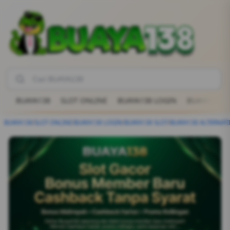
BUAYA138
SLOT ONLINE
BUAYA138 LOGIN
BUAYA138 S
BUAYA138
/
SLOT ONLINE
/
BUAYA138 LOGIN
/
BUAYA138 SLOT
/
BUAYA138 ALTERNATI