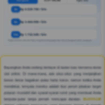
Slot gacor
SLOT ONLINE
Agen slot
3x
Rp 6.929.700 / bln
6x
Rp 3.464.900 / bln
12x
Rp 1.732.500 / bln
Angka estimasi. Bisa ber https://buayamenang.pages.dev/ sesuai kebijakan bank / penyedia.
Bayangkan Anda sedang berlayar di lautan luas bernama dunia
slot online. Di mana-mana, ada situs-situs yang menjanjikan
bonus besar bagaikan pulau harta karun, namun ketika Anda
mendekat, ternyata mereka adalah ilusi penuh jebakan target
putaran mustahil dan syarat-syarat rumit yang membuat Anda
berputar-putar tanpa pernah mencapai daratan.
BUAYA138