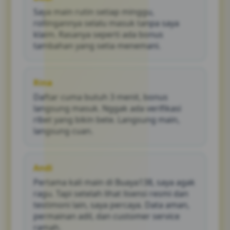
Saya main rutin setiap minggu,
rollingannya selalu masuk tanpa saya
klaim. Rasanya seperti ada bonus
tambahan yang setia menemani.
Rina
Daftar cuma butuh 3 menit, bonus
langsung masuk. Nggak ada verifikasi
ribet yang bikin bete. Langsung main,
langsung cuan.
Andi
Pertama kali main di Buaya138, saya agak
ragu. Tapi setelah lihat lisensi resmi dan
testimoni lain, saya percaya. Data aman,
permainan adil, dan customer service
ramah.