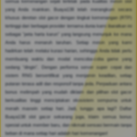
semua kemenangan sejati terletak pada kualitas mesin slot
yang Anda mainkan. Buaya138 telah merangkum secara
khusus deretan slot gacor dengan tingkat kemenangan (RTP)
tertinggi dari berbagai provider ternama dunia kami ibaratkan ini
sebagai "peta harta karun" yang langsung menunjuk ke mana
Anda harus menaruh taruhan. Setiap mesin yang kami
hadirkan telah melalui kurasi harian, sehingga Anda tidak perlu
membuang waktu dan modal mencoba-coba game yang
sedang "dingin". Dengan performa server super cepat dan
sistem RNG bersertifikat yang menjamin keadilan, setiap
putaran terasa adil dan responsif tanpa jeda. Perpaduan antara
bonus melimpah yang mudah diklaim dan pilihan slot gacor
berkualitas tinggi menciptakan ekosistem sempurna untuk
meraih maxwin setiap hari. Jadi, tunggu apa lagi? Daftar
Buaya138 slot gacor sekarang juga, klaim semua bonus
spesial untuk member baru, dan nikmati sensasi bermain tanpa
beban di mana setiap hari adalah hari kemenangan!