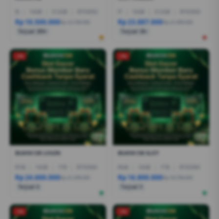
I5
|
16GB
|
512GB
|
RTX3050
I7
|
16GB
|
512GB
|
RTX5050
Rp 10.500.000
Rp 23.887.000
Rp 12.799.000
Rp 21.999.000
Terjual 200+
Terjual 20+
-1%
-1%
BUAYA138 LOGIN
BUAYA138 SLOT
R7AI
|
16GB
|
1TB
|
RTX5060
R5AI
|
16GB
|
1TB
|
RTX5060
Rp 24.600.000
Rp 16.800.000
Rp 21.399.000
Rp 19.799.000
Terjual 6
Terjual 5
-1%
-1%