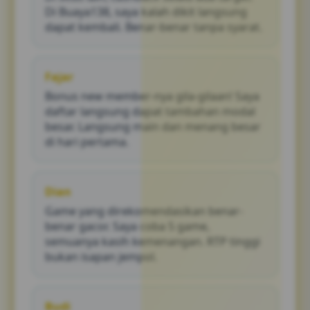
Di Buaya138, saya kalah dikit langsung
dapat kembali. Benar-benar tanpa syarat.
Fajar
Bonus new member-nya gila-gilaan! Saya
daftar langsung dapat tambahan modal
besar. Langsung main dan menang besar
di hari pertama.
Dian
Game yang direkomendasikan benar-
benar gacor. Saya coba 5 game,
semuanya kasih kemenangan. RTP tinggi
bukan isapan jempol.
Budi