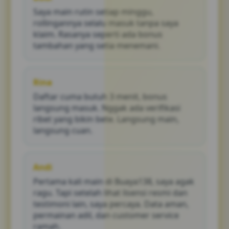
Saya main rutin setiap minggu,
rollingannya selalu masuk tanpa saya
klaim. Rasanya seperti ada bonus
tambahan yang setia menemani.
Rina
Daftar cuma butuh 3 menit, bonus
langsung masuk. Nggak ada verifikasi
ribet yang bikin bete. Langsung main,
langsung cuan.
Andi
Pertama kali main di Buaya138, saya agak
ragu. Tapi setelah lihat lisensi resmi dan
testimoni lain, saya percaya. Data aman,
permainan adil, dan customer service
ramah.