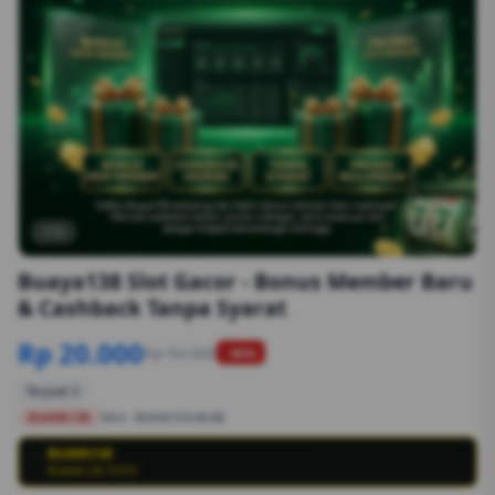
1/6
Buaya138 Slot Gacor - Bonus Member Baru
& Cashback Tanpa Syarat
Rp 20.000
Rp 50.000
-90%
Terjual 2
BUAYA138
SKU:
8S89G1554EGB
BUAYA138
💳
BUAYA138 TOTO