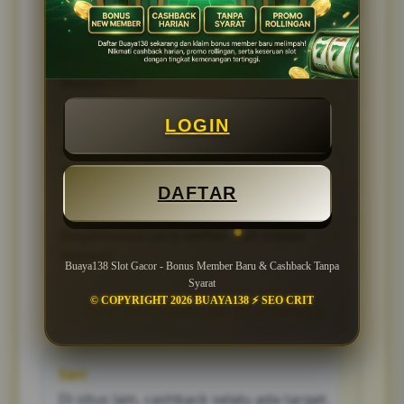
putaran. Semudah itu.
Ya! Rollingan mingguan mengalir deras
mengikuti total taruhan Anda selama
Game slot apa saja yang tersedia di
▼
seminggu. Tanpa syarat minimum, tanpa
Buaya138?
verifikasi berbelit. Semakin aktif main,
semakin besar rollingan.
Ribuan game premium dari provider
LOGIN
ternama seperti Pragmatic Play, PG Soft,
Apakah Buaya138 terpercaya dan
▼
Habanero, dan Microgaming. Semua dengan
aman?
RTP tertinggi yang diupdate setiap hari.
DAFTAR
Sangat aman! Buaya138 berlisensi resmi dan
menggunakan enkripsi canggih untuk
Bagaimana cara daftar dan klaim
▼
melindungi data pribadi serta saldo Anda.
bonus?
Setiap putaran juga fair dengan RNG
Buaya138 Slot Gacor - Bonus Member Baru & Cashback Tanpa
bersertifikat.
Syarat
Cukup kunjungi link alternatif Buaya138, klik
© COPYRIGHT 2026 BUAYA138 ⚡ SEO CRIT
daftar, isi data diri, deposit minimal, dan
REVIEW PEMAIN BUAYA138
bonus akan langsung masuk ke akun Anda.
Prosesnya cepat, kurang dari 3 menit.
Sari
Di situs lain, cashback selalu ada target.