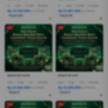
I5
|
16GB
|
512GB
|
RTX3050
I7
|
16GB
|
512GB
|
RTX5050
Rp 10.500.000
Rp 23.887.000
Rp 12.799.000
Rp 21.999.000
Terjual 200+
Terjual 20+
-1%
-1%
BUAYA138 LOGIN
BUAYA138 SLOT
R7AI
|
16GB
|
1TB
|
RTX5060
R5AI
|
16GB
|
1TB
|
RTX5060
Rp 24.600.000
Rp 16.800.000
Rp 21.399.000
Rp 19.799.000
Terjual 6
Terjual 5
-1%
-1%