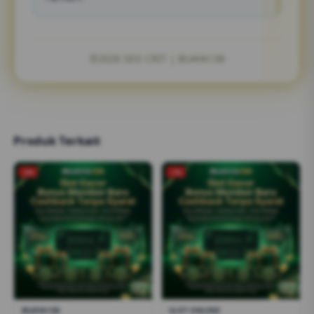
©2026 SEO CRIT | BUAYA138
Produk Terkait
-2%
-1%
BUAYA138
SLOT ONLINE