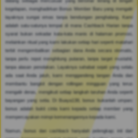
datang sebagai mercusuar yang bersinar terang di tengah
kegelapan, menghadirkan Bonus Member Baru yang mengalir
layaknya sungai emas tanpa bendungan penghalang. Kami
adalah satu-satunya tempat di mana Cashback Harian tanpa
syarat bukan sekadar kata-kata manis di halaman promosi,
melainkan ritual yang kami lakukan setiap hari seperti matahari
terbit mengembalikan sebagian dana Anda secara otomatis,
tanpa perlu repot menghitung putaran, tanpa target mustahil,
tanpa alasan penolakan. Layaknya sahabat sejati yang selalu
ada saat Anda jatuh, kami menggandeng tangan Anda dan
membantu bangkit dengan rollingan mingguan yang terus
mengalir deras, mengikuti setiap langkah taruhan Anda seperti
bayangan yang setia. Di Buaya138, bonus bukanlah umpan;
bonus adalah bukti cinta kami kepada setiap member yang
mempercayakan mimpi kemenangannya kepada kami.
Namun, bonus dan cashback hanyalah pelengkap; inti dari