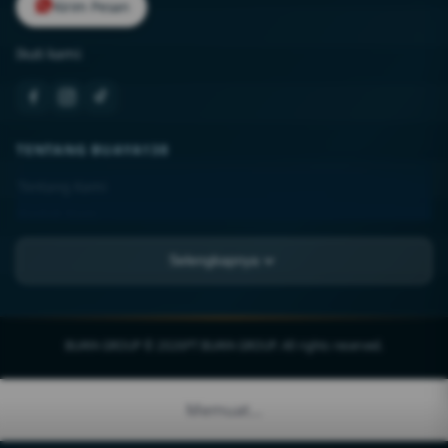
Kirim Pesan
Ikuti kami:
TENTANG BUAYA138
Tentang Kami
Kontak Kami
Lokasi Toko
Selengkapnya
FAQ
PT BUAYA GROUP
JL. Asia Raya Blok BB No. 12-A, Kel. Sukaramai II,
BUAYA GROUP ©
2026
PT BUAYA GROUP. All rights reserved.
Kec. Medan Area, Kota Medan, Sumatera Utara, 20216
INFORMASI
Memuat...
Syarat & Ketentuan