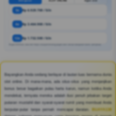
Slot gacor
SLOT ONLINE
Agen slot
3x
Rp 6.929.700 / bln
6x
Rp 3.464.900 / bln
12x
Rp 1.732.500 / bln
Angka estimasi. Bisa ber https://buayamenang.pages.dev/ sesuai kebijakan bank / penyedia.
Bayangkan Anda sedang berlayar di lautan luas bernama dunia
slot online. Di mana-mana, ada situs-situs yang menjanjikan
bonus besar bagaikan pulau harta karun, namun ketika Anda
mendekat, ternyata mereka adalah ilusi penuh jebakan target
putaran mustahil dan syarat-syarat rumit yang membuat Anda
berputar-putar tanpa pernah mencapai daratan.
BUAYA138