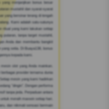
us yang menjanjikan bonus besar
utaran mustahil dan syarat-syarat
r yang bersinar terang di tengah
lang. Kami adalah satu-satunya
ritual yang kami lakukan setiap
 putaran, tanpa target mustahil,
ngan Anda dan membantu bangkit
n yang setia. Di Buaya138, bonus
gannya kepada kami.
s mesin slot yang Anda mainkan.
 berbagai provider ternama dunia
 Setiap mesin yang kami hadirkan
edang "dingin". Dengan performa
nsif tanpa jeda. Perpaduan antara
untuk meraih maxwin setiap hari.
aru, dan nikmati sensasi bermain