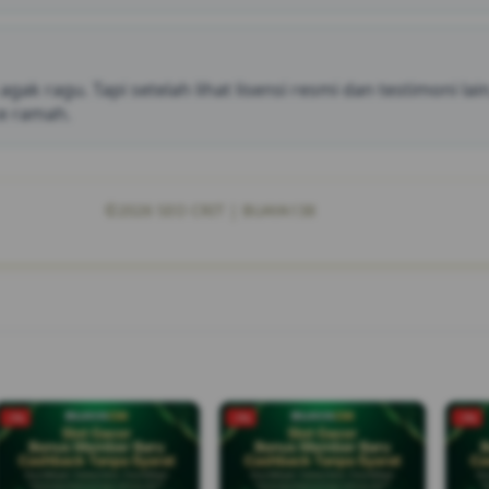
gak ragu. Tapi setelah lihat lisensi resmi dan testimoni la
ce ramah.
©2026 SEO CRIT | BUAYA138
-1%
-1%
-1%