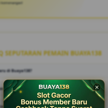
ri kemenangan!
Q SEPUTARAN PEMAIN BUAYA138
ru di Buaya138?
enar melimpah dan tanpa target putaran mustahil. Anda tinggal
a syarat?
 kami langsung mengembalikan sebagian dana ke saldo Anda secar
ran. Semudah itu.
tanpa syarat?