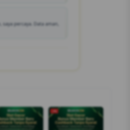
in, saya percaya. Data aman,
-1%