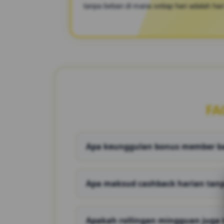
tanpa beban di mana setiap hari adalah ha
FA
Apa keunggulan bonus member ba
Bonus member baru di Buaya138 benar-b
mainkan tanpa syarat rumit.
Apa maksud cashback harian tanp
Setiap kali Anda mengalami kekalahan,
target tertentu, tidak perlu hitung puta
Apakah rollingan mingguan juga 