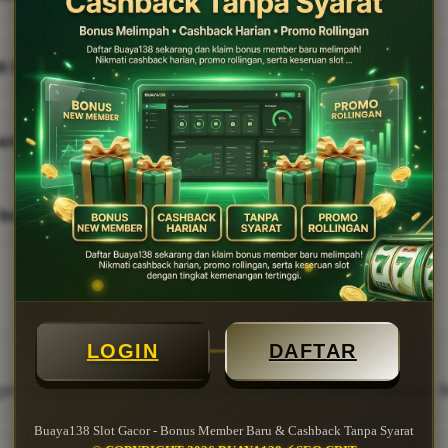
mengikuti total taruhan Anda selama seminggu. Tanpa syarat mi
sar rollingan.
di Buaya138?
nama seperti Pragmatic Play, PG Soft, Habanero, dan Microgam
 aman?
i dan menggunakan enkripsi canggih untuk melindungi data priba
kat.
 bonus?
, klik daftar, isi data diri, deposit minimal, dan bonus akan lan
REVIEW PEMAIN BUAYA138
LOGIN
DAFTAR
rget. Di Buaya138, saya kalah dikit langsung dapat kembali.
Buaya138 Slot Gacor - Bonus Member Baru & Cashback Tanpa Syarat