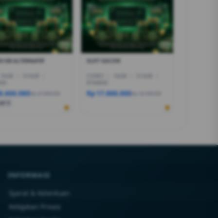
A138 ALTERNATIF
SLOT GACOR
16GB
|
512GB
|
CORE5
|
16GB
|
512GB
|
050
RTX4050
8.600.080
Rp 17.888.000
Rp 27.999.000
Rp 18.499.000
ual 6
INFORMASI
Syarat & Ketentuan
Kebijakan Privasi