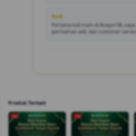
Andi
Pertama kali main di Buaya138, saya a
permainan adil, dan customer servi
Produk Terkait
-2%
-1%