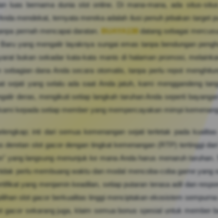
an luas bernama dunia slot online. Di mana-mana, ada situs-sit
Anda mendekat, ternyata mereka adalah ilusi penuh jebakan target p
tanpa pernah mencapai daratan.
BUAYA138
datang sebagai mercusua
aru yang mengalir layaknya sungai emas tanpa bendungan pengha
rat bukan sekadar kata-kata manis di halaman promosi, melainkan 
n sebagian dana Anda secara otomatis, tanpa perlu repot menghitung
at sejati yang selalu ada saat Anda jatuh, kami menggandeng ta
galir deras, mengikuti setiap langkah taruhan Anda seperti bayanga
ta kami kepada setiap member yang mempercayakan mimpi kemenan
ngkap; inti dari semua kemenangan sejati terletak pada kualita
eretan slot gacor dengan tingkat kemenangan (RTP) tertinggi dari
arun" yang langsung menunjuk ke mana Anda harus menaruh taruhan.
da tidak perlu membuang waktu dan modal mencoba-coba game yang s
ifikat yang menjamin keadilan, setiap putaran terasa adil dan respo
ihan slot gacor berkualitas tinggi menciptakan ekosistem sempurna 
lot gacor sekarang juga, klaim semua bonus spesial untuk member b