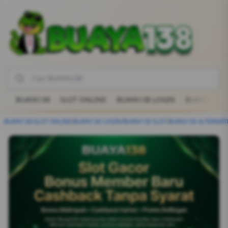
BUAYA138
SLOT ONLINE
BUAYA138 LOGIN
BUAYA138 S
BUAYA138
/
SLOT ONLINE
/
BUAYA138 LOGIN
/
BUAYA138 SLOT
/
BUAYA138 ALTERNATI