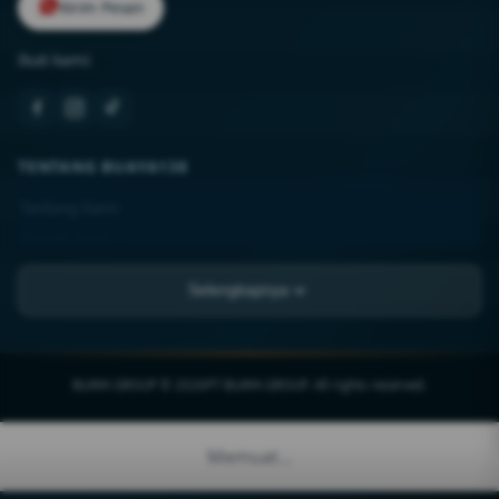
Kirim Pesan
Ikuti kami:
TENTANG BUAYA138
Tentang Kami
Kontak Kami
Lokasi Toko
Selengkapnya
FAQ
PT BUAYA GROUP
JL. Asia Raya Blok BB No. 12-A, Kel. Sukaramai II,
BUAYA GROUP ©
2026
PT BUAYA GROUP. All rights reserved.
Kec. Medan Area, Kota Medan, Sumatera Utara, 20216
INFORMASI
Memuat...
Syarat & Ketentuan