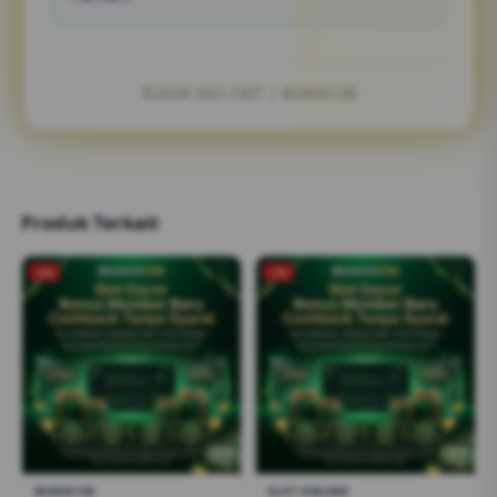
©2026 SEO CRIT | BUAYA138
Produk Terkait
-2%
-1%
BUAYA138
SLOT ONLINE