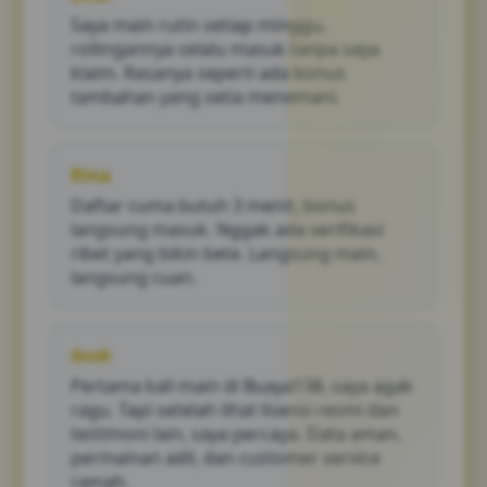
Saya main rutin setiap minggu,
rollingannya selalu masuk tanpa saya
klaim. Rasanya seperti ada bonus
tambahan yang setia menemani.
Rina
Daftar cuma butuh 3 menit, bonus
langsung masuk. Nggak ada verifikasi
ribet yang bikin bete. Langsung main,
langsung cuan.
Andi
Pertama kali main di Buaya138, saya agak
ragu. Tapi setelah lihat lisensi resmi dan
testimoni lain, saya percaya. Data aman,
permainan adil, dan customer service
ramah.