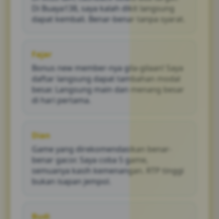
Di Buaya138, saya kalah dikit langsung
dapat kembali. Benar-benar tanpa syarat.
Fajar
Bonus new member-nya gila-gilaan! Saya
daftar langsung dapat tambahan modal
besar. Langsung main dan menang besar
di hari pertama.
Dian
Game yang direkomendasikan benar-
benar gacor. Saya coba 5 game,
semuanya kasih kemenangan. RTP tinggi
bukan isapan jempol.
Budi