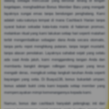
datang sebagai mercusuar yang bersinar terang di tengah
kegelapan, menghadirkan Bonus Member Baru yang mengalir
layaknya sungai emas tanpa bendungan penghalang. Kami
adalah satu-satunya tempat di mana Cashback Harian tanpa
syarat bukan sekadar kata-kata manis di halaman promosi,
melainkan ritual yang kami lakukan setiap hari seperti matahari
terbit mengembalikan sebagian dana Anda secara otomatis,
tanpa perlu repot menghitung putaran, tanpa target mustahil,
tanpa alasan penolakan. Layaknya sahabat sejati yang selalu
ada saat Anda jatuh, kami menggandeng tangan Anda dan
membantu bangkit dengan rollingan mingguan yang terus
mengalir deras, mengikuti setiap langkah taruhan Anda seperti
bayangan yang setia. Di Buaya138, bonus bukanlah umpan;
bonus adalah bukti cinta kami kepada setiap member yang
mempercayakan mimpi kemenangannya kepada kami.
Namun, bonus dan cashback hanyalah pelengkap; inti dari