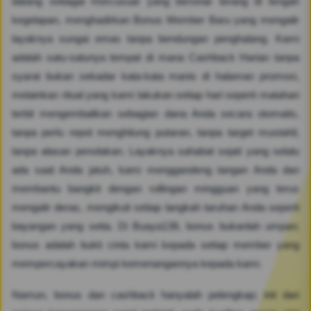
datang sebagai mercusuar yang bersinar terang di tengah
kegelapan, menghadirkan Bonus Member Baru yang mengalir
layaknya sungai emas tanpa bendungan penghalang. Kami
adalah satu-satunya tempat di mana Cashback Harian tanpa
syarat bukan sekadar kata-kata manis di halaman promosi,
melainkan ritual yang kami lakukan setiap hari seperti matahari
terbit mengembalikan sebagian dana Anda secara otomatis,
tanpa perlu repot menghitung putaran, tanpa target mustahil,
tanpa alasan penolakan. Layaknya sahabat sejati yang selalu
ada saat Anda jatuh, kami menggandeng tangan Anda dan
membantu bangkit dengan rollingan mingguan yang terus
mengalir deras, mengikuti setiap langkah taruhan Anda seperti
bayangan yang setia. Di Buaya138, bonus bukanlah umpan;
bonus adalah bukti cinta kami kepada setiap member yang
mempercayakan mimpi kemenangannya kepada kami.
Namun, bonus dan cashback hanyalah pelengkap; inti dari