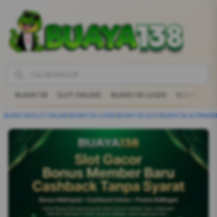
BUAYA138
SLOT ONLINE
BUAYA138 LOGIN
BUAYA138 S
BUAYA138
/
SLOT ONLINE
/
BUAYA138 LOGIN
/
BUAYA138 SLOT
/
BUAYA138 ALTERNATI