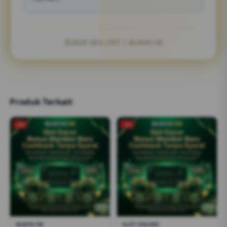
©2026 SEO CRIT | BUAYA138
Produk Terkait
-2%
-1%
BUAYA138
SLOT ONLINE