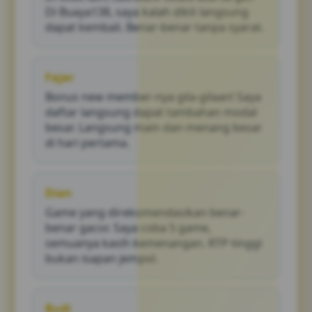
Di Buaya138, saya kalah dikit langsung
dapat kembali. Benar-benar tanpa syarat.
Fajar
Bonus new member-nya gila-gilaan! Saya
daftar langsung dapat tambahan modal
besar. Langsung main dan menang besar
di hari pertama.
Dian
Game yang direkomendasikan benar-
benar gacor. Saya coba 5 game,
semuanya kasih kemenangan. RTP tinggi
bukan isapan jempol.
Budi