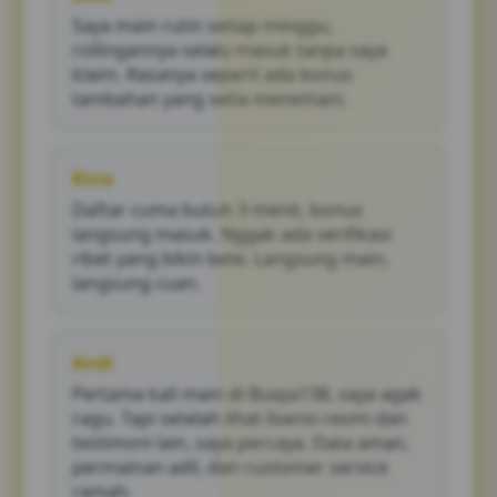
Saya main rutin setiap minggu,
rollingannya selalu masuk tanpa saya
klaim. Rasanya seperti ada bonus
tambahan yang setia menemani.
Rina
Daftar cuma butuh 3 menit, bonus
langsung masuk. Nggak ada verifikasi
ribet yang bikin bete. Langsung main,
langsung cuan.
Andi
Pertama kali main di Buaya138, saya agak
ragu. Tapi setelah lihat lisensi resmi dan
testimoni lain, saya percaya. Data aman,
permainan adil, dan customer service
ramah.