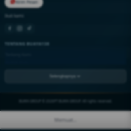
Kirim Pesan
Ikuti kami:
TENTANG BUAYA138
Tentang Kami
Kontak Kami
Lokasi Toko
Selengkapnya
FAQ
PT BUAYA GROUP
JL. Asia Raya Blok BB No. 12-A, Kel. Sukaramai II,
BUAYA GROUP ©
2026
PT BUAYA GROUP. All rights reserved.
Kec. Medan Area, Kota Medan, Sumatera Utara, 20216
INFORMASI
Memuat...
Syarat & Ketentuan