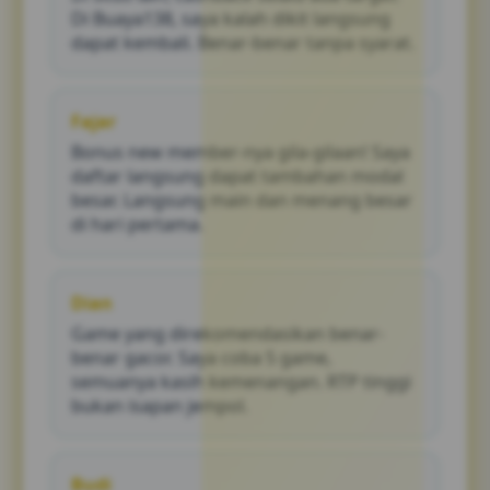
Di Buaya138, saya kalah dikit langsung
dapat kembali. Benar-benar tanpa syarat.
Fajar
Bonus new member-nya gila-gilaan! Saya
daftar langsung dapat tambahan modal
besar. Langsung main dan menang besar
di hari pertama.
Dian
Game yang direkomendasikan benar-
benar gacor. Saya coba 5 game,
semuanya kasih kemenangan. RTP tinggi
bukan isapan jempol.
Budi