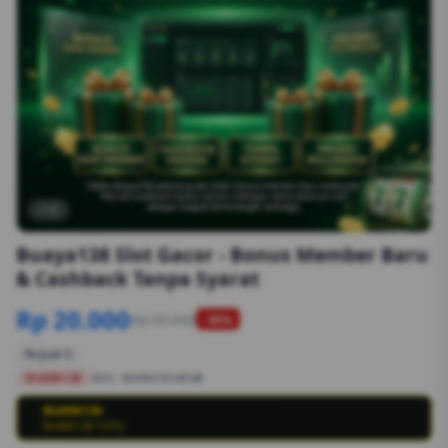
1/6
Buaya138 Slot Gacor - Bonus Member Baru
& Cashback Tanpa Syarat
Rp 20.000
Rp 50.000
-90%
Terjual 2
BUAYA138
SKU:
8S89G1554EGB
BUAYA138
💳
BUAYA138 TOTO