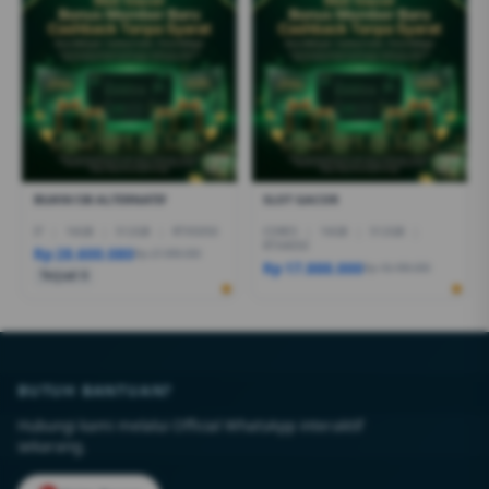
BUAYA138 ALTERNATIF
SLOT GACOR
I7
|
16GB
|
512GB
|
RTX5050
CORE5
|
16GB
|
512GB
|
RTX4050
Rp 28.600.080
Rp 27.999.000
Rp 17.888.000
Rp 18.499.000
Terjual 6
BUTUH BANTUAN?
Hubungi kami melalui Official WhatsApp interaktif
sekarang.