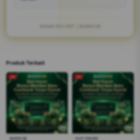
©2026 SEO CRIT | BUAYA138
Produk Terkait
-2%
-1%
BUAYA138
SLOT ONLINE