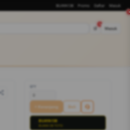
BUAYA138
Promo
Daftar
Masuk
0
0
🛒
Masuk
QTY
+ Keranjang
Beli
BUAYA138
💳
BUAYA138 TOTO