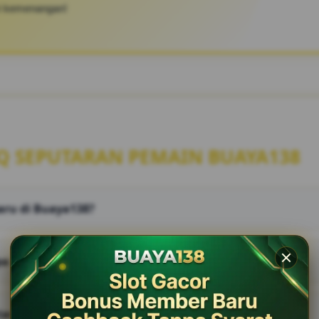
ri kemenangan!
Q SEPUTARAN PEMAIN BUAYA138
ru di Buaya138?
enar melimpah dan tanpa target putaran mustahil. Anda tinggal
a syarat?
 kami langsung mengembalikan sebagian dana ke saldo Anda secar
ran. Semudah itu.
tanpa syarat?