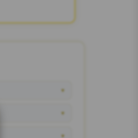
▼
 daftar, klaim, dan langsung
▼
a otomatis. Tidak perlu capai
▼