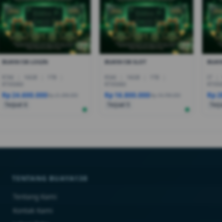
BUAYA138 LOGIN
BUAYA138 SLOT
BUAY
R7AI
|
16GB
|
1TB
|
R5AI
|
16GB
|
1TB
|
I7
|
RTX5060
RTX5060
RTX5
Rp 24.600.000
Rp 16.800.000
Rp 2
Rp 21.399.000
Rp 19.799.000
Terjual 6
Terjual 5
Terj
TENTANG BUAYA138
Tentang Kami
Kontak Kami