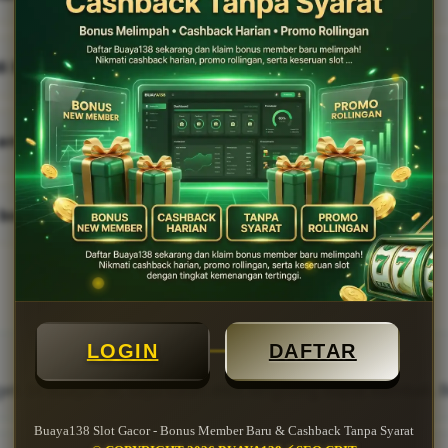
mengikuti total taruhan Anda selama seminggu. Tanpa syarat mi
sar rollingan.
di Buaya138?
nama seperti Pragmatic Play, PG Soft, Habanero, dan Microgam
 aman?
i dan menggunakan enkripsi canggih untuk melindungi data priba
kat.
 bonus?
, klik daftar, isi data diri, deposit minimal, dan bonus akan lan
REVIEW PEMAIN BUAYA138
LOGIN
DAFTAR
rget. Di Buaya138, saya kalah dikit langsung dapat kembali.
Buaya138 Slot Gacor - Bonus Member Baru & Cashback Tanpa Syarat