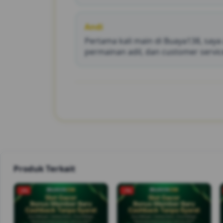
Andi
Pertama kali main di Buaya138, saya a
permainan adil, dan customer servi
Produk Terkait
-2%
-1%