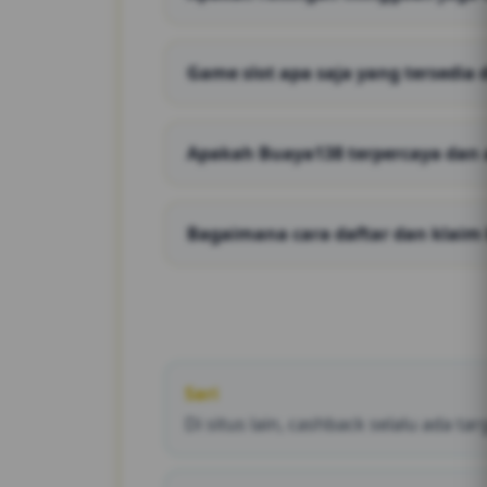
Ya! Rollingan mingguan mengalir deras 
berbelit. Semakin aktif main, semakin be
Game slot apa saja yang tersedia 
Ribuan game premium dari provider ter
tertinggi yang diupdate setiap hari.
Apakah Buaya138 terpercaya dan
Sangat aman! Buaya138 berlisensi resm
putaran juga fair dengan RNG bersertifi
Bagaimana cara daftar dan klaim
Cukup kunjungi link alternatif Buaya138
Prosesnya cepat, kurang dari 3 menit.
Sari
Di situs lain, cashback selalu ada ta