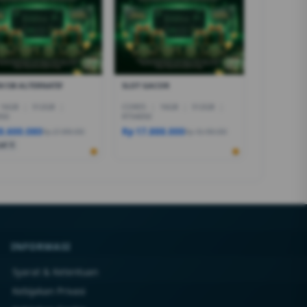
A138 ALTERNATIF
SLOT GACOR
16GB
|
512GB
|
CORE5
|
16GB
|
512GB
|
050
RTX4050
8.600.080
Rp 17.888.000
Rp 27.999.000
Rp 18.499.000
ual 6
INFORMASI
Syarat & Ketentuan
Kebijakan Privasi