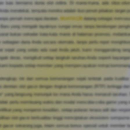
an luas bernama dunia slot online. Di mana-mana, ada situs-sit
Anda mendekat, ternyata mereka adalah ilusi penuh jebakan target p
tanpa pernah mencapai daratan.
BUAYA138
datang sebagai mercusua
aru yang mengalir layaknya sungai emas tanpa bendungan pengha
rat bukan sekadar kata-kata manis di halaman promosi, melainkan 
n sebagian dana Anda secara otomatis, tanpa perlu repot menghitung
at sejati yang selalu ada saat Anda jatuh, kami menggandeng ta
galir deras, mengikuti setiap langkah taruhan Anda seperti bayanga
ta kami kepada setiap member yang mempercayakan mimpi kemenan
ngkap; inti dari semua kemenangan sejati terletak pada kualita
eretan slot gacor dengan tingkat kemenangan (RTP) tertinggi dari
arun" yang langsung menunjuk ke mana Anda harus menaruh taruhan.
da tidak perlu membuang waktu dan modal mencoba-coba game yang s
ifikat yang menjamin keadilan, setiap putaran terasa adil dan respo
ihan slot gacor berkualitas tinggi menciptakan ekosistem sempurna 
lot gacor sekarang juga, klaim semua bonus spesial untuk member b