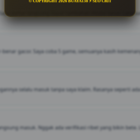
© COPYRIGHT 2026 BUAYA138 ⚡ SEO CRIT
 Saya daftar langsung dapat tambahan modal besar. Lang
benar gacor. Saya coba 5 game, semuanya kasih kemenang
ingannya selalu masuk tanpa saya klaim. Rasanya seperti 
ngsung masuk. Nggak ada verifikasi ribet yang bikin bete