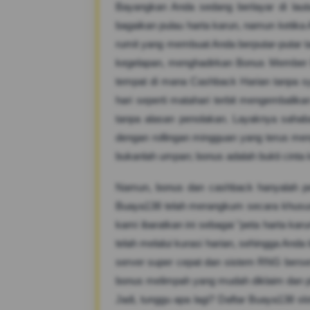
Bayangkan Anda sedang berlayar di laut
bagaikan pulau harta karun, namun ketika 
rumit yang membuat Anda berputar-putar 
kegelapan, menghadirkan Bonus Member B
tempat di mana Cashback Harian tanpa sya
hari seperti matahari terbit mengembalika
tanpa alasan penolakan. Layaknya sahab
dengan rollingan mingguan yang terus men
bukanlah umpan; bonus adalah bukti cin
Namun, bonus dan cashback hanyalah pele
Buaya138 telah merangkum secara khusus d
kami ibaratkan ini sebagai "peta harta k
telah melalui kurasi harian, sehingga An
server super cepat dan sistem RNG bersert
bonus melimpah yang mudah diklaim dan pil
Jadi, tunggu apa lagi? Daftar Buaya138 s