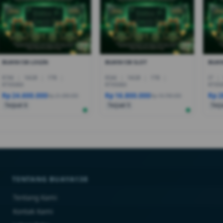
BUAYA138 LOGIN
BUAYA138 SLOT
BUAY
R7AI
|
16GB
|
1TB
|
R5AI
|
16GB
|
1TB
|
I7
|
RTX5060
RTX5060
RTX5
Rp 24.600.000
Rp 16.800.000
Rp 2
Rp 21.399.000
Rp 19.799.000
Terjual 6
Terjual 5
Terj
TENTANG BUAYA138
Tentang Kami
Kontak Kami