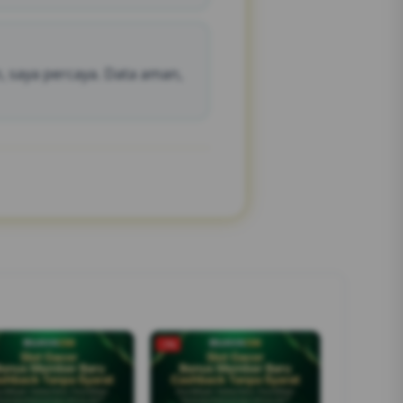
in, saya percaya. Data aman,
-1%