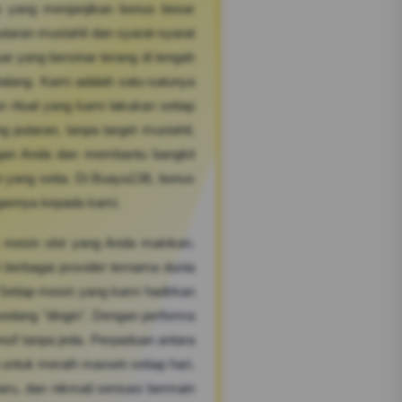
us yang menjanjikan bonus besar
utaran mustahil dan syarat-syarat
r yang bersinar terang di tengah
lang. Kami adalah satu-satunya
ritual yang kami lakukan setiap
 putaran, tanpa target mustahil,
ngan Anda dan membantu bangkit
n yang setia. Di Buaya138, bonus
gannya kepada kami.
s mesin slot yang Anda mainkan.
 berbagai provider ternama dunia
 Setiap mesin yang kami hadirkan
edang "dingin". Dengan performa
nsif tanpa jeda. Perpaduan antara
untuk meraih maxwin setiap hari.
aru, dan nikmati sensasi bermain