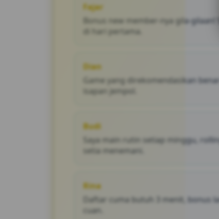
Fajar
Bonus new member-nya gila-gilaan!
di hari pertama.
Dian
Game yang direkomendasikan benar-
isapan jempol.
Budi
Saya main rutin setiap minggu, roll
setia menemani.
Rina
Daftar cuma butuh 3 menit, bonus la
cuan.