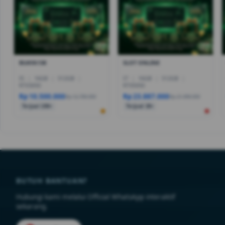
BUAYA138
SLOT ONLINE
I5
|
16GB
|
512GB
|
I7
|
16GB
|
512GB
|
RTX3050
RTX5050
Rp 10.500.000
Rp 23.887.000
Rp 12.799.000
Rp 21.999.000
Terjual 200+
Terjual 20+
BUTUH BANTUAN?
Hubungi kami melalui Official WhatsApp interaktif
sekarang.