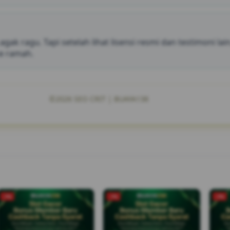
gak ragu. Tapi setelah lihat lisensi resmi dan testimoni la
ce ramah.
©2026 SEO CRIT | BUAYA138
-1%
-1%
-1%