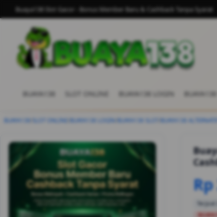
Buaya138 Slot Gacor - Bonus Member Baru & Cashback Tanpa Syarat
BUAYA138
SLOT ONLINE
BUAYA138 LOGIN
BUAYA138
BUAYA138
/
SLOT ONLINE
/
BUAYA138 LOGIN
/
BUAYA138 SLOT
/
BUAYA138 ALTERNATI
Buay
Cash
Rp 
Terjual
BUAYA