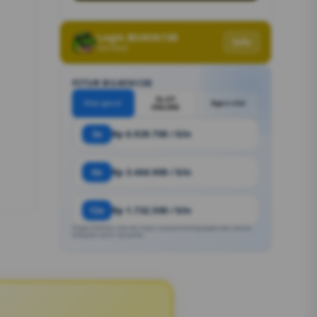
Login BUAYA138
Info
Verified
FITUR BUAYA138
SLOT
Slot gacor
Agen slot
ONLINE
3x
Rp 6.929.700 / bln
6x
Rp 3.464.900 / bln
12x
Rp 1.732.500 / bln
Angka estimasi. Bisa ber https://buayamenang.pages.dev/ sesuai
kebijakan bank / penyedia.