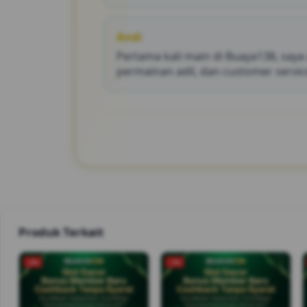
Andi
Pertama kali main di Buaya138, saya a
permainan adil, dan customer servi
Produk Terkait
-2%
-1%