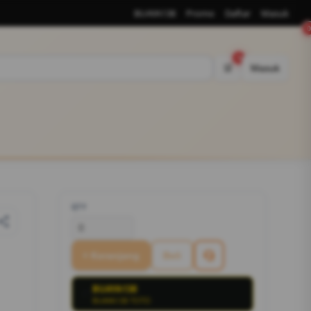
BUAYA138
Promo
Daftar
Masuk
0
0
🛒
Masuk
QTY
+ Keranjang
Beli
BUAYA138
💳
BUAYA138 TOTO