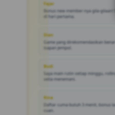
Fajar
Bonus new member-nya gila-gilaan!
di hari pertama.
Dian
Game yang direkomendasikan benar-
isapan jempol.
Budi
Saya main rutin setiap minggu, roll
setia menemani.
Rina
Daftar cuma butuh 3 menit, bonus la
cuan.