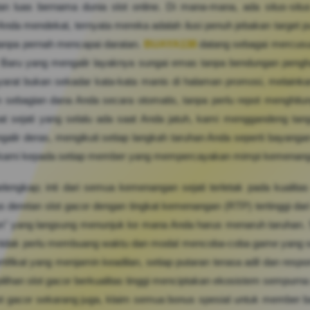
an luas bernama dunia slot online. Di mana-mana, ada situs-sit
Anda mendekat, ternyata mereka adalah ilusi penuh jebakan target p
tanpa pernah mencapai daratan.
BUAYA138
datang sebagai mercusua
aru yang mengalir layaknya sungai emas tanpa bendungan pengha
rat bukan sekadar kata-kata manis di halaman promosi, melainkan 
n sebagian dana Anda secara otomatis, tanpa perlu repot menghitung
at sejati yang selalu ada saat Anda jatuh, kami menggandeng ta
galir deras, mengikuti setiap langkah taruhan Anda seperti bayanga
ta kami kepada setiap member yang mempercayakan mimpi kemenan
ngkap; inti dari semua kemenangan sejati terletak pada kualita
eretan slot gacor dengan tingkat kemenangan (RTP) tertinggi dari
arun" yang langsung menunjuk ke mana Anda harus menaruh taruhan.
da tidak perlu membuang waktu dan modal mencoba-coba game yang s
ifikat yang menjamin keadilan, setiap putaran terasa adil dan respo
ihan slot gacor berkualitas tinggi menciptakan ekosistem sempurna 
lot gacor sekarang juga, klaim semua bonus spesial untuk member b