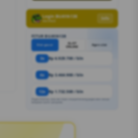
Login BUAYA138
Info
Verified
FITUR BUAYA138
SLOT
Slot gacor
Agen slot
ONLINE
3x
Rp 6.929.700 / bln
6x
Rp 3.464.900 / bln
12x
Rp 1.732.500 / bln
Angka estimasi. Bisa ber https://buayamenang.pages.dev/ sesuai
kebijakan bank / penyedia.