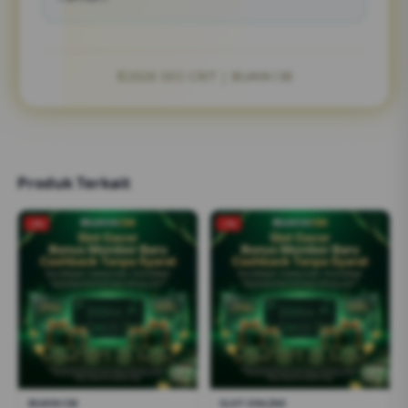
©2026 SEO CRIT | BUAYA138
Produk Terkait
-2%
-1%
BUAYA138
SLOT ONLINE