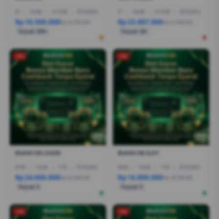
I5
|
16GB
|
512GB
|
RTX3050
I7
|
16GB
|
512GB
|
RTX5050
Rp 10.500.000
Rp 23.887.000
Rp 12.799.000
Rp 21.999.000
Terjual 200+
Terjual 20+
-1%
-1%
BUAYA138 LOGIN
BUAYA138 SLOT
R7AI
|
16GB
|
1TB
|
RTX5060
R5AI
|
16GB
|
1TB
|
RTX5060
Rp 24.600.000
Rp 16.800.000
Rp 21.399.000
Rp 19.799.000
Terjual 6
Terjual 5
-1%
-1%