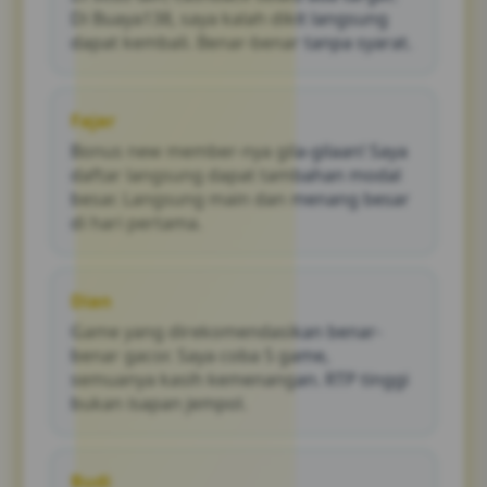
Di Buaya138, saya kalah dikit langsung
dapat kembali. Benar-benar tanpa syarat.
Fajar
Bonus new member-nya gila-gilaan! Saya
daftar langsung dapat tambahan modal
besar. Langsung main dan menang besar
di hari pertama.
Dian
Game yang direkomendasikan benar-
benar gacor. Saya coba 5 game,
semuanya kasih kemenangan. RTP tinggi
bukan isapan jempol.
Budi