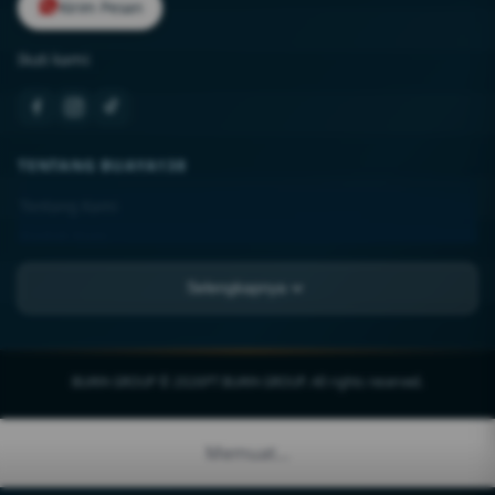
Kirim Pesan
Ikuti kami:
TENTANG BUAYA138
Tentang Kami
Kontak Kami
Lokasi Toko
Selengkapnya
FAQ
PT BUAYA GROUP
JL. Asia Raya Blok BB No. 12-A, Kel. Sukaramai II,
BUAYA GROUP ©
2026
PT BUAYA GROUP. All rights reserved.
Kec. Medan Area, Kota Medan, Sumatera Utara, 20216
INFORMASI
Memuat...
Syarat & Ketentuan