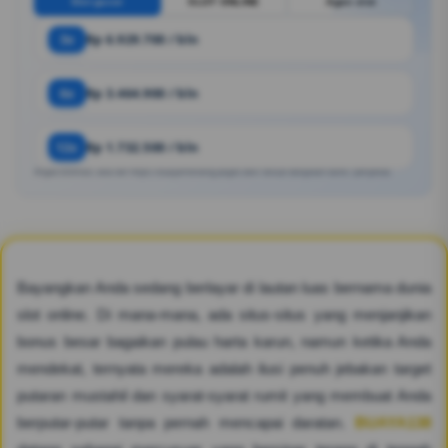
Slot gacor
SLOT ONLINE
Agen slot
3x
Rp 6.929.700 / bln
6x
Rp 3.464.900 / bln
12x
Rp 1.732.500 / bln
Angka estimasi. Bisa ber https://buayamenang.pages.dev/ sesuai kebijakan bank / penyedia.
Bayangkan Anda sedang berlayar di lautan luas bernama dunia
slot online. Di mana-mana, ada situs-situs yang menjanjikan
bonus besar bagaikan pulau harta karun, namun ketika Anda
mendekat, ternyata mereka adalah ilusi penuh jebakan target
putaran mustahil dan syarat-syarat rumit yang membuat Anda
berputar-putar tanpa pernah mencapai daratan.
BUAYA138