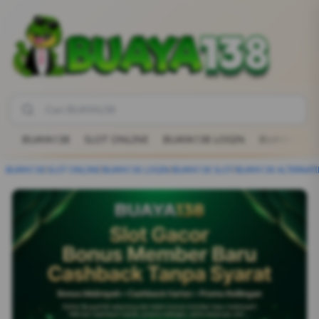
BUAYA138
SLOT ONLINE
BUAYA138 LOGIN
BUAYA138 S
BUAYA138
/
SLOT ONLINE
/
BUAYA138 LOGIN
/
BUAYA138 SLOT
/
BUAYA138 ALTERNATI