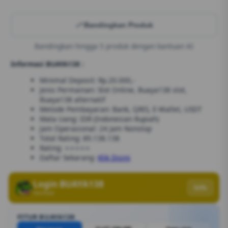
Bandingkan Produk
Bandingkan hingga 5 produk dengan bantuan AI
Informasi BUAYA138 :
Minimal Deposit: Rp.20.000,-
Jenis Permainan: Slot Online, Buaya138 slot,
Buaya138 alternatif
Metode Pembayaran: Bank, QRIS, E-Wallet, USDT
Mata Uang: IDR (Indonesian Rupiah)
Jam Operasional: 24 Jam Nonstop
Total Rating: 89.138.138
Rating: ⭐⭐⭐⭐⭐
Daftar Sekarang:
Klik Disini
Login BUAYA138
Info
Verified
FITUR BUAYA138