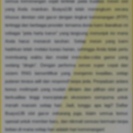
semua kemenangan sejati terletak pada kualitas mesin slot
yang Anda mainkan. Buaya138 telah merangkum secara
khusus deretan slot gacor dengan tingkat kemenangan (RTP)
tertinggi dari berbagai provider ternama dunia kami ibaratkan ini
sebagai "peta harta karun" yang langsung menunjuk ke mana
Anda harus menaruh taruhan. Setiap mesin yang kami
hadirkan telah melalui kurasi harian, sehingga Anda tidak perlu
membuang waktu dan modal mencoba-coba game yang
sedang "dingin". Dengan performa server super cepat dan
sistem RNG bersertifikat yang menjamin keadilan, setiap
putaran terasa adil dan responsif tanpa jeda. Perpaduan antara
bonus melimpah yang mudah diklaim dan pilihan slot gacor
berkualitas tinggi menciptakan ekosistem sempurna untuk
meraih maxwin setiap hari. Jadi, tunggu apa lagi? Daftar
Buaya138 slot gacor sekarang juga, klaim semua bonus
spesial untuk member baru, dan nikmati sensasi bermain tanpa
beban di mana setiap hari adalah hari kemenangan!