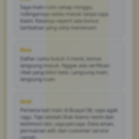
Saya main rutin setiap minggu,
rollingannya selalu masuk tanpa saya
klaim. Rasanya seperti ada bonus
tambahan yang setia menemani.
Rina
Daftar cuma butuh 3 menit, bonus
langsung masuk. Nggak ada verifikasi
ribet yang bikin bete. Langsung main,
langsung cuan.
Andi
Pertama kali main di Buaya138, saya agak
ragu. Tapi setelah lihat lisensi resmi dan
testimoni lain, saya percaya. Data aman,
permainan adil, dan customer service
ramah.