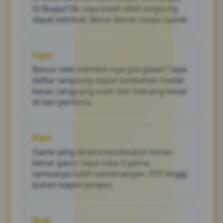
Di Buaya138, saya kalah dikit langsung
dapat kembali. Benar-benar tanpa syarat.
Fajar
Bonus new member-nya gila-gilaan! Saya
daftar langsung dapat tambahan modal
besar. Langsung main dan menang besar
di hari pertama.
Dian
Game yang direkomendasikan benar-
benar gacor. Saya coba 5 game,
semuanya kasih kemenangan. RTP tinggi
bukan isapan jempol.
Budi