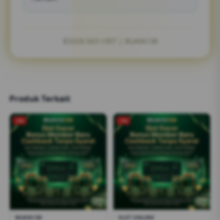
©2026 SEO CRIT | BUAYA138
Produk Terkait
-2%
-1%
BUAYA138
SLOT ONLINE