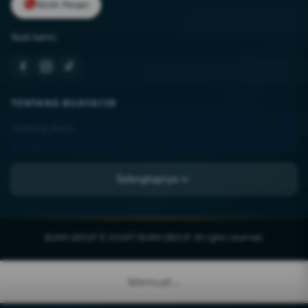
Kirim Pesan
Ikuti kami:
TENTANG BUAYA138
Tentang Kami
Kontak Kami
Lokasi Toko
Selengkapnya
FAQ
PT BUAYA GROUP
JL. Asia Raya Blok BB No. 12-A, Kel. Sukaramai II,
BUAYA GROUP ©
2026
PT BUAYA GROUP. All rights reserved.
Kec. Medan Area, Kota Medan, Sumatera Utara, 20216
INFORMASI
Memuat...
Syarat & Ketentuan