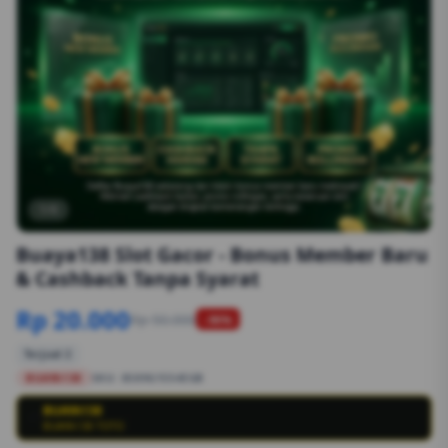
1/6
Buaya138 Slot Gacor - Bonus Member Baru
& Cashback Tanpa Syarat
Rp 20.000
Rp 50.000
-90%
Terjual 2
BUAYA138
SKU:
8S89G1554EGB
BUAYA138
💳
BUAYA138 TOTO