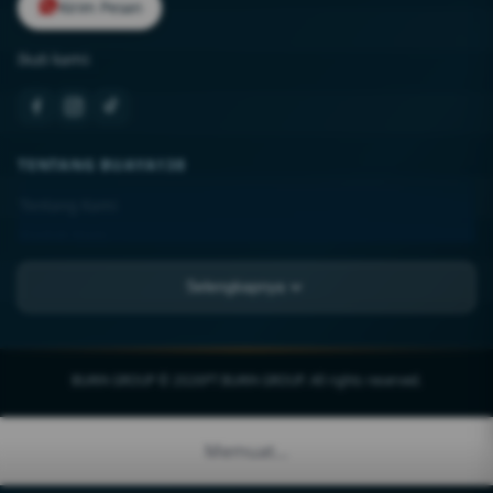
Kirim Pesan
Ikuti kami:
TENTANG BUAYA138
Tentang Kami
Kontak Kami
Lokasi Toko
Selengkapnya
FAQ
PT BUAYA GROUP
JL. Asia Raya Blok BB No. 12-A, Kel. Sukaramai II,
BUAYA GROUP ©
2026
PT BUAYA GROUP. All rights reserved.
Kec. Medan Area, Kota Medan, Sumatera Utara, 20216
INFORMASI
Memuat...
Syarat & Ketentuan