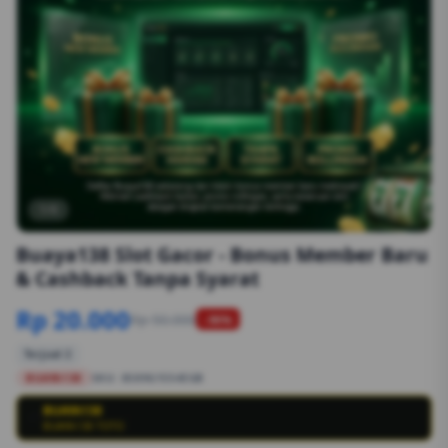
1/6
Buaya138 Slot Gacor - Bonus Member Baru
& Cashback Tanpa Syarat
Rp 20.000
Rp 50.000
-90%
Terjual 2
BUAYA138
SKU:
8S89G1554EGB
BUAYA138
💳
BUAYA138 TOTO