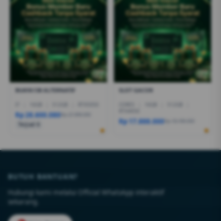
BUAYA138 ALTERNATIF
SLOT GACOR
I7
|
16GB
|
512GB
|
RTX5050
CORE5
|
16GB
|
512GB
|
RTX4050
Rp 28.600.080
Rp 27.999.000
Rp 17.888.000
Rp 18.499.000
Terjual 6
BUTUH BANTUAN?
Hubungi kami melalui Official WhatsApp interaktif
sekarang.