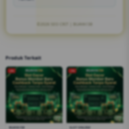
©2026 SEO CRIT | BUAYA138
Produk Terkait
-2%
-1%
BUAYA138
SLOT ONLINE