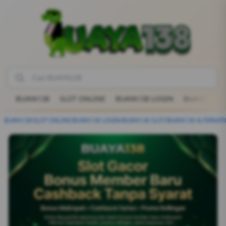
BUAYA138
SLOT ONLINE
BUAYA138 LOGIN
BUAYA138 S
BUAYA138
/
SLOT ONLINE
/
BUAYA138 LOGIN
/
BUAYA138 SLOT
/
BUAYA138 ALTERNATI