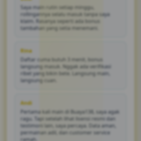
Saya main rutin setiap minggu,
rollingannya selalu masuk tanpa saya
klaim. Rasanya seperti ada bonus
tambahan yang setia menemani.
Rina
Daftar cuma butuh 3 menit, bonus
langsung masuk. Nggak ada verifikasi
ribet yang bikin bete. Langsung main,
langsung cuan.
Andi
Pertama kali main di Buaya138, saya agak
ragu. Tapi setelah lihat lisensi resmi dan
testimoni lain, saya percaya. Data aman,
permainan adil, dan customer service
ramah.