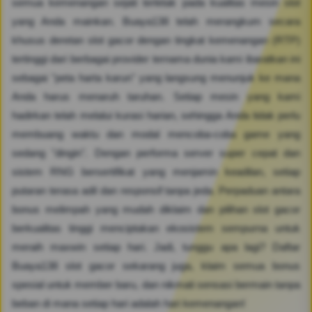
semua kemenangan sejati terletak pada kualitas mesin slot
yang Anda mainkan. Buaya138 telah merangkum secara
khusus deretan slot gacor dengan tingkat kemenangan (RTP)
tertinggi dari berbagai provider ternama dunia kami ibaratkan ini
sebagai "peta harta karun" yang langsung menunjuk ke mana
Anda harus menaruh taruhan. Setiap mesin yang kami
hadirkan telah melalui kurasi harian, sehingga Anda tidak perlu
membuang waktu dan modal mencoba-coba game yang
sedang "dingin". Dengan performa server super cepat dan
sistem RNG bersertifikat yang menjamin keadilan, setiap
putaran terasa adil dan responsif tanpa jeda. Perpaduan antara
bonus melimpah yang mudah diklaim dan pilihan slot gacor
berkualitas tinggi menciptakan ekosistem sempurna untuk
meraih maxwin setiap hari. Jadi, tunggu apa lagi? Daftar
Buaya138 slot gacor sekarang juga, klaim semua bonus
spesial untuk member baru, dan nikmati sensasi bermain tanpa
beban di mana setiap hari adalah hari kemenangan!