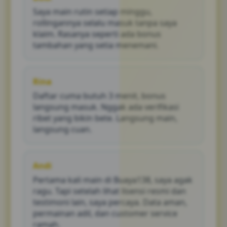
Saya main rutin setiap minggu,
rollingannya selalu masuk tanpa saya
klaim. Rasanya seperti ada bonus
tambahan yang setia menemani.
Rina
Daftar cuma butuh 3 menit, bonus
langsung masuk. Nggak ada verifikasi
ribet yang bikin bete. Langsung main,
langsung cuan.
Andi
Pertama kali main di Buaya138, saya agak
ragu. Tapi setelah lihat lisensi resmi dan
testimoni lain, saya percaya. Data aman,
permainan adil, dan customer service
ramah.