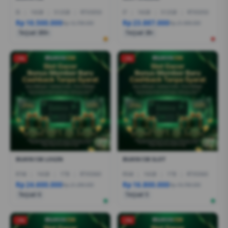
I5
|
16GB
|
512GB
|
RTX3050
I7
|
16GB
|
512GB
|
RTX5050
Rp 10.500.000
Rp 23.887.000
Rp 12.799.000
Rp 21.999.000
Terjual 200+
Terjual 20+
-1%
-1%
BUAYA138 LOGIN
BUAYA138 SLOT
R7AI
|
16GB
|
1TB
|
RTX5060
R5AI
|
16GB
|
1TB
|
RTX5060
Rp 24.600.000
Rp 16.800.000
Rp 21.399.000
Rp 19.799.000
Terjual 6
Terjual 5
-1%
-1%