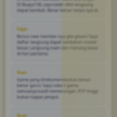
Di Buaya138, saya kalah dikit langsung
dapat kembali. Benar-benar tanpa syarat.
Fajar
Bonus new member-nya gila-gilaan! Saya
daftar langsung dapat tambahan modal
besar. Langsung main dan menang besar
di hari pertama.
Dian
Game yang direkomendasikan benar-
benar gacor. Saya coba 5 game,
semuanya kasih kemenangan. RTP tinggi
bukan isapan jempol.
Budi