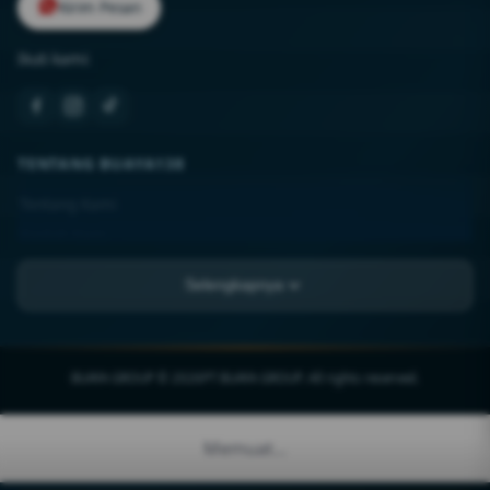
Kirim Pesan
Ikuti kami:
TENTANG BUAYA138
Tentang Kami
Kontak Kami
Lokasi Toko
Selengkapnya
FAQ
PT BUAYA GROUP
JL. Asia Raya Blok BB No. 12-A, Kel. Sukaramai II,
BUAYA GROUP ©
2026
PT BUAYA GROUP. All rights reserved.
Kec. Medan Area, Kota Medan, Sumatera Utara, 20216
INFORMASI
Memuat...
Syarat & Ketentuan