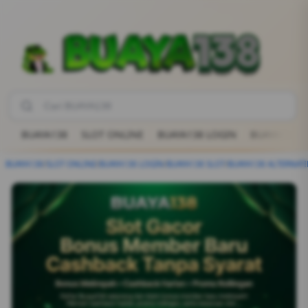
BUAYA138
SLOT ONLINE
BUAYA138 LOGIN
BUAYA138 S
BUAYA138
/
SLOT ONLINE
/
BUAYA138 LOGIN
/
BUAYA138 SLOT
/
BUAYA138 ALTERNATI