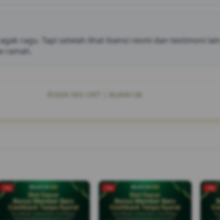
gak ragu. Tapi setelah lihat lisensi resmi dan testimoni la
ce ramah.
©2026 SEO CRIT | BUAYA138
-1%
-1%
-1%