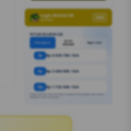
Login BUAYA138
Info
Verified
FITUR BUAYA138
SLOT
Slot gacor
Agen slot
ONLINE
3x
Rp 6.929.700 / bln
6x
Rp 3.464.900 / bln
12x
Rp 1.732.500 / bln
Angka estimasi. Bisa ber https://buayamenang.pages.dev/ sesuai
kebijakan bank / penyedia.