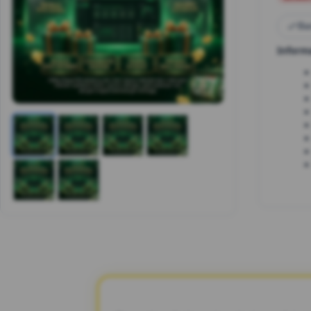
Ba
Inform