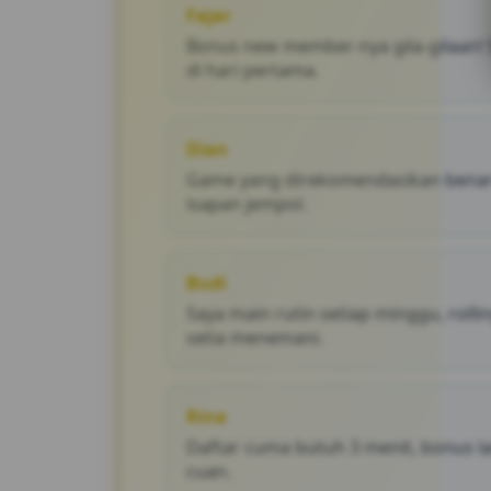
Fajar
Bonus new member-nya gila-gilaan!
di hari pertama.
Dian
Game yang direkomendasikan benar-
isapan jempol.
Budi
Saya main rutin setiap minggu, roll
setia menemani.
Rina
Daftar cuma butuh 3 menit, bonus la
cuan.