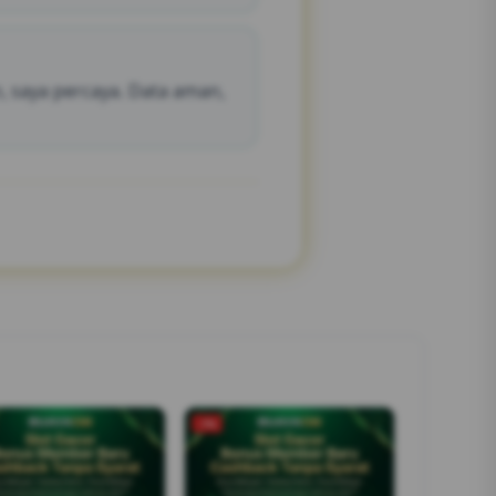
in, saya percaya. Data aman,
-1%