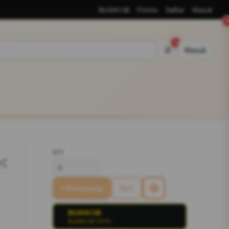
BUAYA138
Promo
Daftar
Masuk
0
0
🛒
Masuk
QTY
+ Keranjang
Beli
BUAYA138
💳
BUAYA138 TOTO