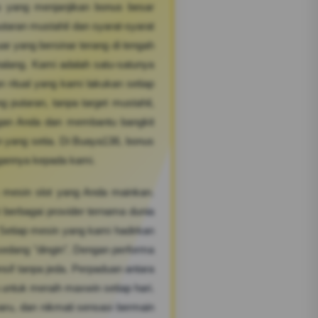
us yang menjanjikan bonus besar
utaran mustahil dan syarat-syarat
r yang bersinar terang di tengah
lang. Kami adalah satu-satunya
ritual yang kami lakukan setiap
 putaran, tanpa target mustahil,
ngan Anda dan membantu bangkit
n yang setia. Di Buaya138, bonus
gannya kepada kami.
s mesin slot yang Anda mainkan.
 berbagai provider ternama dunia
 Setiap mesin yang kami hadirkan
edang "dingin". Dengan performa
nsif tanpa jeda. Perpaduan antara
untuk meraih maxwin setiap hari.
aru, dan nikmati sensasi bermain