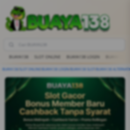
BUAYA138
SLOT ONLINE
BUAYA138 LOGIN
BUAYA138 S
BUAYA138
/
SLOT ONLINE
/
BUAYA138 LOGIN
/
BUAYA138 SLOT
/
BUAYA138 ALTERNATI