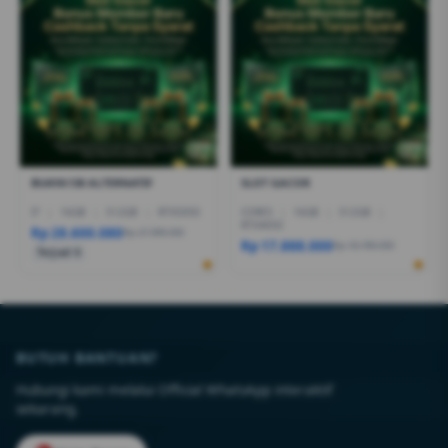
BUAYA138 ALTERNATIF
SLOT GACOR
I7
|
16GB
|
512GB
|
RTX5050
CORE5
|
16GB
|
512GB
|
RTX4050
Rp 28.600.080
Rp 27.999.000
Rp 17.888.000
Rp 18.499.000
Terjual 6
BUTUH BANTUAN?
Hubungi kami melalui Official WhatsApp interaktif
sekarang.