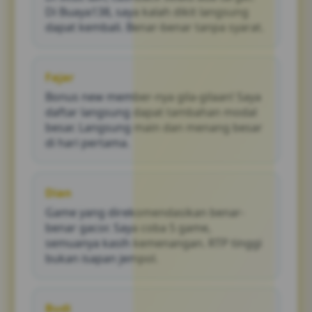
Di Buaya138, saya kalah dikit langsung
dapat kembali. Benar-benar tanpa syarat.
Fajar
Bonus new member-nya gila-gilaan! Saya
daftar langsung dapat tambahan modal
besar. Langsung main dan menang besar
di hari pertama.
Dian
Game yang direkomendasikan benar-
benar gacor. Saya coba 5 game,
semuanya kasih kemenangan. RTP tinggi
bukan isapan jempol.
Budi