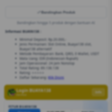
Bandingkan Produk
Bandingkan hingga 5 produk dengan bantuan AI
Informasi BUAYA138 :
Minimal Deposit: Rp.20.000,-
Jenis Permainan: Slot Online, Buaya138 slot,
Buaya138 alternatif
Metode Pembayaran: Bank, QRIS, E-Wallet, USDT
Mata Uang: IDR (Indonesian Rupiah)
Jam Operasional: 24 Jam Nonstop
Total Rating: 89.138.138
Rating: ⭐⭐⭐⭐⭐
Daftar Sekarang:
Klik Disini
Login BUAYA138
Info
Verified
FITUR BUAYA138