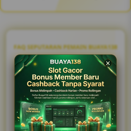
FAQ SEPUTARAN PEMAIN BUAYA138
Apa keunggulan bonus member
▼
baru di Buaya138?
Bonus member baru di Buaya138 benar-
benar melimpah dan tanpa target putaran
Apa maksud cashback harian tanpa
▼
mustahil. Anda tinggal daftar, klaim, dan
syarat?
langsung mainkan tanpa syarat rumit.
Setiap kali Anda mengalami kekalahan, kami
langsung mengembalikan sebagian dana ke
Apakah rollingan mingguan juga
▼
saldo Anda secara otomatis. Tidak perlu
tanpa syarat?
capai target tertentu, tidak perlu hitung