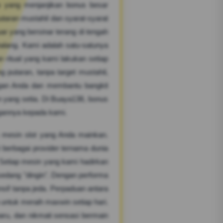
us yang menjanjikan bonus besar
utaran mustahil dan syarat-syarat
r yang bersinar terang di tengah
lang. Kami adalah satu-satunya
ritual yang kami lakukan setiap
 putaran, tanpa target mustahil,
ngan Anda dan membantu bangkit
n yang setia. Di Buaya138, bonus
gannya kepada kami.
s mesin slot yang Anda mainkan.
 berbagai provider ternama dunia
 Setiap mesin yang kami hadirkan
edang "dingin". Dengan performa
nsif tanpa jeda. Perpaduan antara
untuk meraih maxwin setiap hari.
aru, dan nikmati sensasi bermain