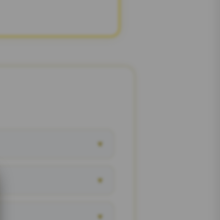
▼
 daftar, klaim, dan langsung
▼
a otomatis. Tidak perlu capai
▼