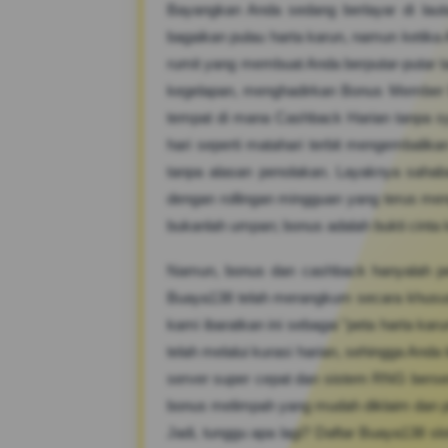
Bayangkan Anda sedang berlayar di laut
bagaikan pulau harta karun, namun ketika 
rumit yang membuat Anda berputar-putar 
kegelapan, menghadirkan Bonus Member B
tempat di mana Cashback Harian tanpa sya
hari seperti matahari terbit mengembalika
tanpa alasan penolakan. Layaknya sahab
dengan rollingan mingguan yang terus men
bukanlah umpan; bonus adalah bukti cin
Namun, bonus dan cashback hanyalah pele
Buaya138 telah merangkum secara khusus d
kami ibaratkan ini sebagai "peta harta k
telah melalui kurasi harian, sehingga An
server super cepat dan sistem RNG bersert
bonus melimpah yang mudah diklaim dan pil
Jadi, tunggu apa lagi? Daftar Buaya138 s