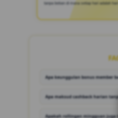
tanpa beban di mana setiap hari adalah ha
FA
Apa keunggulan bonus member ba
Bonus member baru di Buaya138 benar-b
mainkan tanpa syarat rumit.
Apa maksud cashback harian tanp
Setiap kali Anda mengalami kekalahan,
target tertentu, tidak perlu hitung puta
Apakah rollingan mingguan juga 