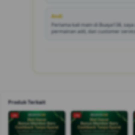
Andi
Pertama kali main di Buaya138, saya a
permainan adil, dan customer servi
Produk Terkait
-2%
-1%