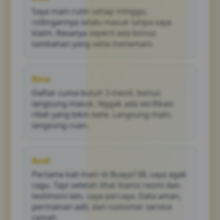
Saya main rutin setiap minggu,
rollingannya selalu masuk tanpa saya
klaim. Rasanya seperti ada bonus
tambahan yang setia menemani.
Rina
Daftar cuma butuh 3 menit, bonus
langsung masuk. Nggak ada verifikasi
ribet yang bikin bete. Langsung main,
langsung cuan.
Andi
Pertama kali main di Buaya138, saya agak
ragu. Tapi setelah lihat lisensi resmi dan
testimoni lain, saya percaya. Data aman,
permainan adil, dan customer service
ramah.