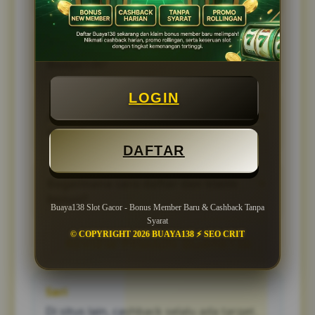
putaran. Semudah itu.
Ya! Rollingan mingguan mengalir deras
mengikuti total taruhan Anda selama
Game slot apa saja yang tersedia di
▼
seminggu. Tanpa syarat minimum, tanpa
Buaya138?
verifikasi berbelit. Semakin aktif main,
semakin besar rollingan.
Ribuan game premium dari provider
LOGIN
ternama seperti Pragmatic Play, PG Soft,
Apakah Buaya138 terpercaya dan
▼
Habanero, dan Microgaming. Semua dengan
aman?
RTP tertinggi yang diupdate setiap hari.
DAFTAR
Sangat aman! Buaya138 berlisensi resmi dan
menggunakan enkripsi canggih untuk
Bagaimana cara daftar dan klaim
▼
melindungi data pribadi serta saldo Anda.
bonus?
Setiap putaran juga fair dengan RNG
Buaya138 Slot Gacor - Bonus Member Baru & Cashback Tanpa
bersertifikat.
Syarat
Cukup kunjungi link alternatif Buaya138, klik
© COPYRIGHT 2026 BUAYA138 ⚡ SEO CRIT
daftar, isi data diri, deposit minimal, dan
REVIEW PEMAIN BUAYA138
bonus akan langsung masuk ke akun Anda.
Prosesnya cepat, kurang dari 3 menit.
Sari
Di situs lain, cashback selalu ada target.