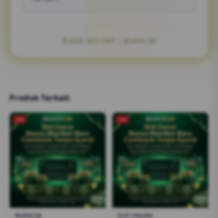
©2026 SEO CRIT | BUAYA138
Produk Terkait
-2%
-1%
BUAYA138
SLOT ONLINE