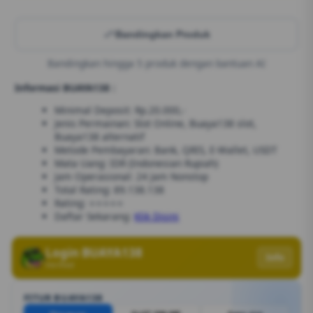
Bandingkan Produk
Bandingkan hingga 5 produk dengan bantuan AI
Informasi BUAYA138 :
Minimal Deposit: Rp.20.000,-
Jenis Permainan: Slot Online, Buaya138 slot,
Buaya138 alternatif
Metode Pembayaran: Bank, QRIS, E-Wallet, USDT
Mata Uang: IDR (Indonesian Rupiah)
Jam Operasional: 24 Jam Nonstop
Total Rating: 89.138.138
Rating: ⭐⭐⭐⭐⭐
Daftar Sekarang:
Klik Disini
Login BUAYA138
Info
Verified
FITUR BUAYA138