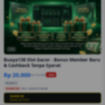
1/6
Buaya138 Slot Gacor - Bonus Member Baru
& Cashback Tanpa Syarat
Rp 20.000
Rp 50.000
-90%
Terjual 2
BUAYA138
SKU:
8S89G1554EGB
BUAYA138
💳
BUAYA138 TOTO