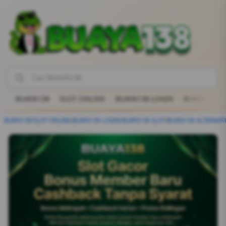
BUAYA138
SLOT ONLINE
BUAYA138 LOGIN
BUAYA138 S
BUAYA138
/
SLOT ONLINE
/
BUAYA138 LOGIN
/
BUAYA138 SLOT
/
BUAYA138 ALTERNATI