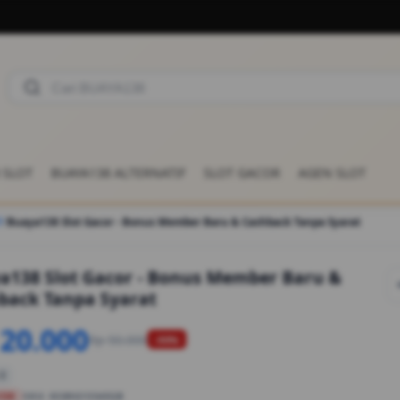
 SLOT
BUAYA138 ALTERNATIF
SLOT GACOR
AGEN SLOT
F
/
Buaya138 Slot Gacor - Bonus Member Baru & Cashback Tanpa Syarat
a138 Slot Gacor - Bonus Member Baru &
back Tanpa Syarat
20.000
Rp 50.000
-90%
 2
138
SKU:
8S89G1554EGB