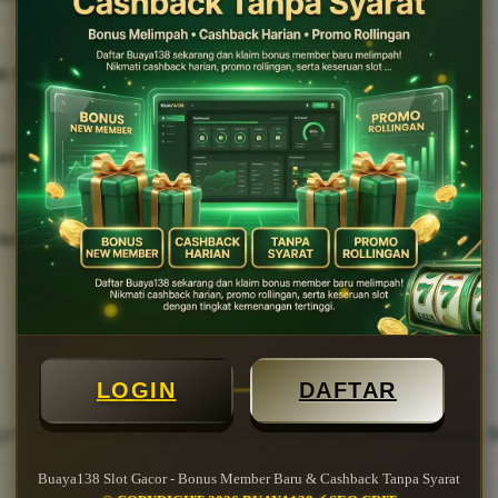
mengikuti total taruhan Anda selama seminggu. Tanpa syarat mi
sar rollingan.
di Buaya138?
nama seperti Pragmatic Play, PG Soft, Habanero, dan Microgam
 aman?
i dan menggunakan enkripsi canggih untuk melindungi data priba
kat.
 bonus?
, klik daftar, isi data diri, deposit minimal, dan bonus akan lan
REVIEW PEMAIN BUAYA138
LOGIN
DAFTAR
rget. Di Buaya138, saya kalah dikit langsung dapat kembali.
Buaya138 Slot Gacor - Bonus Member Baru & Cashback Tanpa Syarat