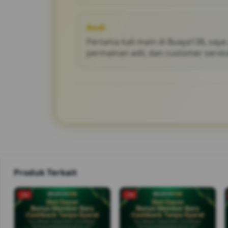
Andi
Pertama kali main di Buaya138, saya a
permainan adil, dan customer servi
Produk Terkait
-2%
-1%