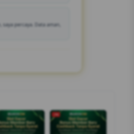
in, saya percaya. Data aman,
-1%