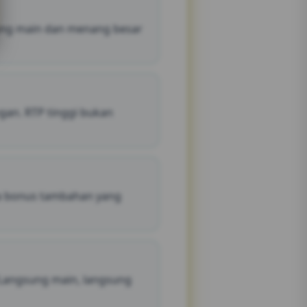
sung main dan menang besar
an. RTP tinggi bukan
ada bonus tambahan yang
. Langsung main, langsung