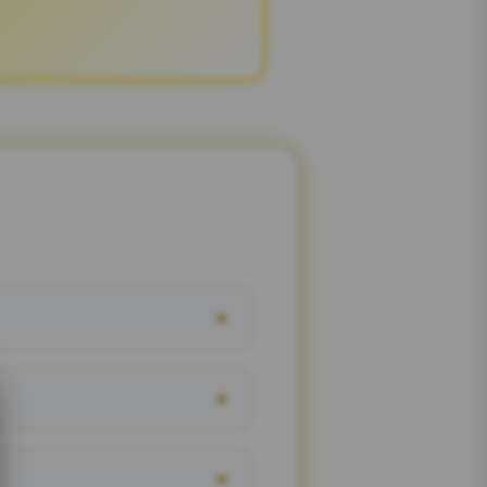
▼
 daftar, klaim, dan langsung
▼
a otomatis. Tidak perlu capai
▼