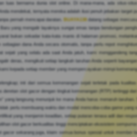
an luas bernama dunia slot online. Di mana-mana, ada situs-sit
Anda mendekat, ternyata mereka adalah ilusi penuh jebakan target p
tanpa pernah mencapai daratan.
BUAYA138
datang sebagai mercusua
aru yang mengalir layaknya sungai emas tanpa bendungan pengha
rat bukan sekadar kata-kata manis di halaman promosi, melainkan 
n sebagian dana Anda secara otomatis, tanpa perlu repot menghitung
at sejati yang selalu ada saat Anda jatuh, kami menggandeng ta
galir deras, mengikuti setiap langkah taruhan Anda seperti bayanga
ta kami kepada setiap member yang mempercayakan mimpi kemenan
ngkap; inti dari semua kemenangan sejati terletak pada kualita
eretan slot gacor dengan tingkat kemenangan (RTP) tertinggi dari
arun" yang langsung menunjuk ke mana Anda harus menaruh taruhan.
da tidak perlu membuang waktu dan modal mencoba-coba game yang s
ifikat yang menjamin keadilan, setiap putaran terasa adil dan respo
ihan slot gacor berkualitas tinggi menciptakan ekosistem sempurna 
lot gacor sekarang juga, klaim semua bonus spesial untuk member b