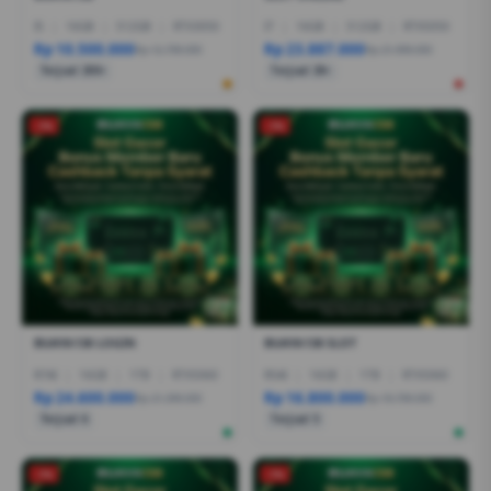
I5
|
16GB
|
512GB
|
RTX3050
I7
|
16GB
|
512GB
|
RTX5050
Rp 10.500.000
Rp 23.887.000
Rp 12.799.000
Rp 21.999.000
Terjual 200+
Terjual 20+
-1%
-1%
BUAYA138 LOGIN
BUAYA138 SLOT
R7AI
|
16GB
|
1TB
|
RTX5060
R5AI
|
16GB
|
1TB
|
RTX5060
Rp 24.600.000
Rp 16.800.000
Rp 21.399.000
Rp 19.799.000
Terjual 6
Terjual 5
-1%
-1%