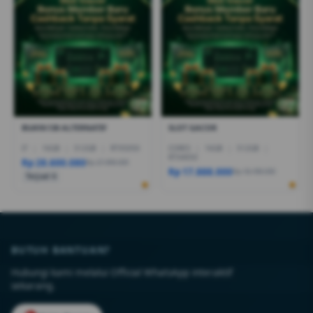
BUAYA138 ALTERNATIF
SLOT GACOR
I7
|
16GB
|
512GB
|
RTX5050
CORE5
|
16GB
|
512GB
|
RTX4050
Rp 28.600.080
Rp 27.999.000
Rp 17.888.000
Rp 18.499.000
Terjual 6
BUTUH BANTUAN?
Hubungi kami melalui Official WhatsApp interaktif
sekarang.