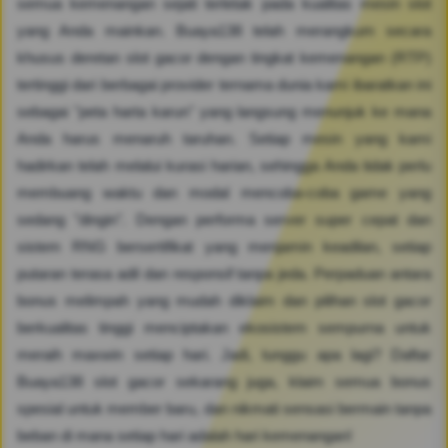
semua kemenangan sejati terletak pada kualitas mesin slot
yang Anda mainkan. Buaya138 telah merangkum secara
khusus deretan slot gacor dengan tingkat kemenangan (RTP)
tertinggi dari berbagai provider ternama dunia kami ibaratkan ini
sebagai "peta harta karun" yang langsung menunjuk ke mana
Anda harus menaruh taruhan. Setiap mesin yang kami
hadirkan telah melalui kurasi harian, sehingga Anda tidak perlu
membuang waktu dan modal mencoba-coba game yang
sedang "dingin". Dengan performa server super cepat dan
sistem RNG bersertifikat yang menjamin keadilan, setiap
putaran terasa adil dan responsif tanpa jeda. Perpaduan antara
bonus melimpah yang mudah diklaim dan pilihan slot gacor
berkualitas tinggi menciptakan ekosistem sempurna untuk
meraih maxwin setiap hari. Jadi, tunggu apa lagi? Daftar
Buaya138 slot gacor sekarang juga, klaim semua bonus
spesial untuk member baru, dan nikmati sensasi bermain tanpa
beban di mana setiap hari adalah hari kemenangan!