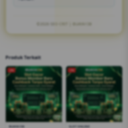
©2026 SEO CRIT | BUAYA138
Produk Terkait
-2%
-1%
BUAYA138
SLOT ONLINE