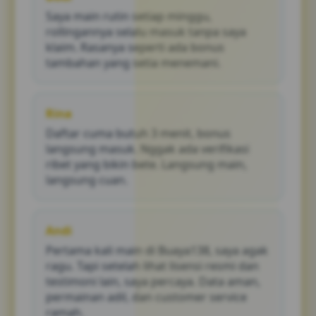
Saya main rutin setiap minggu,
rollingannya selalu masuk tanpa saya
klaim. Rasanya seperti ada bonus
tambahan yang setia menemani.
Rina
Daftar cuma butuh 3 menit, bonus
langsung masuk. Nggak ada verifikasi
ribet yang bikin bete. Langsung main,
langsung cuan.
Andi
Pertama kali main di Buaya138, saya agak
ragu. Tapi setelah lihat lisensi resmi dan
testimoni lain, saya percaya. Data aman,
permainan adil, dan customer service
ramah.