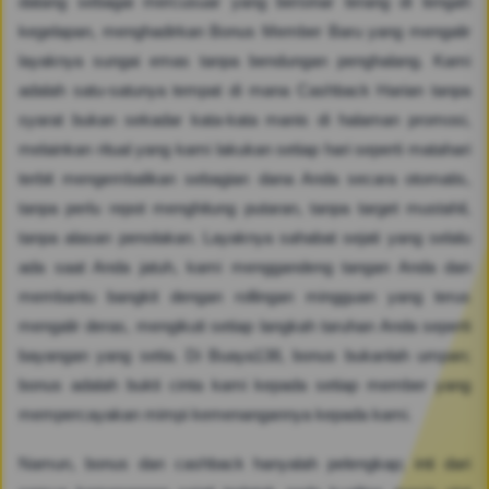
datang sebagai mercusuar yang bersinar terang di tengah
kegelapan, menghadirkan Bonus Member Baru yang mengalir
layaknya sungai emas tanpa bendungan penghalang. Kami
adalah satu-satunya tempat di mana Cashback Harian tanpa
syarat bukan sekadar kata-kata manis di halaman promosi,
melainkan ritual yang kami lakukan setiap hari seperti matahari
terbit mengembalikan sebagian dana Anda secara otomatis,
tanpa perlu repot menghitung putaran, tanpa target mustahil,
tanpa alasan penolakan. Layaknya sahabat sejati yang selalu
ada saat Anda jatuh, kami menggandeng tangan Anda dan
membantu bangkit dengan rollingan mingguan yang terus
mengalir deras, mengikuti setiap langkah taruhan Anda seperti
bayangan yang setia. Di Buaya138, bonus bukanlah umpan;
bonus adalah bukti cinta kami kepada setiap member yang
mempercayakan mimpi kemenangannya kepada kami.
Namun, bonus dan cashback hanyalah pelengkap; inti dari