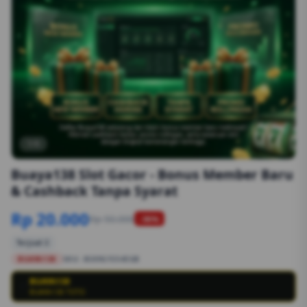
1/6
Buaya138 Slot Gacor - Bonus Member Baru
& Cashback Tanpa Syarat
Rp 20.000
Rp 50.000
-90%
Terjual 2
BUAYA138
SKU:
8S89G1554EGB
BUAYA138
💳
BUAYA138 TOTO