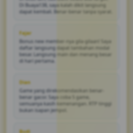
Di Buaya138, saya kalah dikit langsung
dapat kembali. Benar-benar tanpa syarat.
Fajar
Bonus new member-nya gila-gilaan! Saya
daftar langsung dapat tambahan modal
besar. Langsung main dan menang besar
di hari pertama.
Dian
Game yang direkomendasikan benar-
benar gacor. Saya coba 5 game,
semuanya kasih kemenangan. RTP tinggi
bukan isapan jempol.
Budi