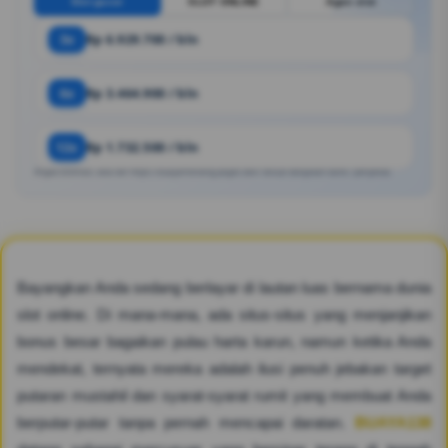
Slot gacor
SLOT ONLINE
Agen slot
3x
Rp 6.929.700 / bln
6x
Rp 3.464.900 / bln
12x
Rp 1.732.500 / bln
Angka estimasi. Bisa ber https://buayamenang.pages.dev/ sesuai kebijakan bank / penyedia.
Bayangkan Anda sedang berlayar di lautan luas bernama dunia
slot online. Di mana-mana, ada situs-situs yang menjanjikan
bonus besar bagaikan pulau harta karun, namun ketika Anda
mendekat, ternyata mereka adalah ilusi penuh jebakan target
putaran mustahil dan syarat-syarat rumit yang membuat Anda
berputar-putar tanpa pernah mencapai daratan.
BUAYA138