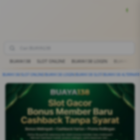
BUAYA138
SLOT ONLINE
BUAYA138 LOGIN
BUAYA138 S
BUAYA138
/
SLOT ONLINE
/
BUAYA138 LOGIN
/
BUAYA138 SLOT
/
BUAYA138 ALTERNATI