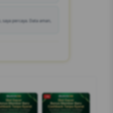
in, saya percaya. Data aman,
-1%