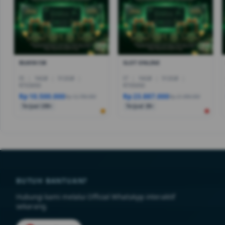
BUAYA138
SLOT ONLINE
I5
|
16GB
|
512GB
|
I7
|
16GB
|
512GB
|
RTX3050
RTX5050
Rp 10.500.000
Rp 23.887.000
Rp 12.799.000
Rp 21.999.000
Terjual 200+
Terjual 20+
BUTUH BANTUAN?
Hubungi kami melalui Official WhatsApp interaktif
sekarang.