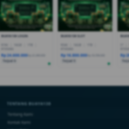
BUAYA138 LOGIN
BUAYA138 SLOT
BUAY
R7AI
|
16GB
|
1TB
|
R5AI
|
16GB
|
1TB
|
I7
|
RTX5060
RTX5060
RTX5
Rp 24.600.000
Rp 16.800.000
Rp 2
Rp 21.399.000
Rp 19.799.000
Terjual 6
Terjual 5
Terj
TENTANG BUAYA138
Tentang Kami
Kontak Kami