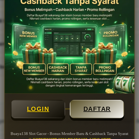
mengikuti total taruhan Anda selama seminggu. Tanpa syarat mi
sar rollingan.
di Buaya138?
nama seperti Pragmatic Play, PG Soft, Habanero, dan Microgam
 aman?
i dan menggunakan enkripsi canggih untuk melindungi data priba
kat.
 bonus?
, klik daftar, isi data diri, deposit minimal, dan bonus akan lan
REVIEW PEMAIN BUAYA138
LOGIN
DAFTAR
rget. Di Buaya138, saya kalah dikit langsung dapat kembali.
Buaya138 Slot Gacor - Bonus Member Baru & Cashback Tanpa Syarat