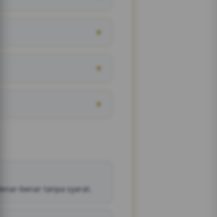
nimum, tanpa verifikasi
▼
ing. Semua dengan RTP
▼
di serta saldo Anda. Setiap
▼
gsung masuk ke akun Anda.
 Benar-benar tanpa syarat.