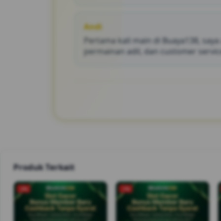
Andi
Pertama kali main di Buaya138, saya a
permainan adil, dan customer servi
Produk Terkait
-2%
-1%