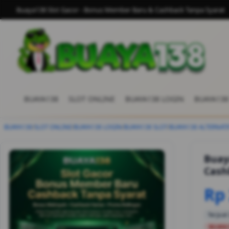
Buaya138 Slot Gacor - Bonus Member Baru & Cashback Tanpa Syarat
BUAYA138
SLOT ONLINE
BUAYA138 LOGIN
BUAYA138
BUAYA138
/
SLOT ONLINE
/
BUAYA138 LOGIN
/
BUAYA138 SLOT
/
BUAYA138 ALTERNATI
Buay
Cash
Rp 
Terjual
BUAYA