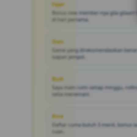
Fajar
Bonus new member-nya gila-gilaan!
di hari pertama.
Dian
Game yang direkomendasikan benar-
isapan jempol.
Budi
Saya main rutin setiap minggu, roll
setia menemani.
Rina
Daftar cuma butuh 3 menit, bonus la
cuan.