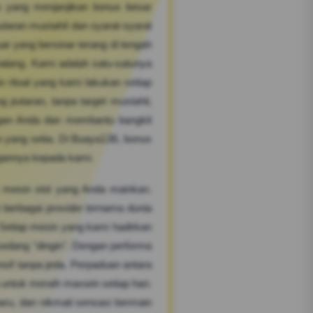
us yang menjanjikan bonus besar
utaran mustahil dan syarat-syarat
r yang bersinar terang di tengah
lang. Kami adalah satu-satunya
ritual yang kami lakukan setiap
 putaran, tanpa target mustahil,
ngan Anda dan membantu bangkit
n yang setia. Di Buaya138, bonus
gannya kepada kami.
s mesin slot yang Anda mainkan.
 berbagai provider ternama dunia
 Setiap mesin yang kami hadirkan
edang "dingin". Dengan performa
nsif tanpa jeda. Perpaduan antara
untuk meraih maxwin setiap hari.
aru, dan nikmati sensasi bermain