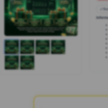
Ba
Inform