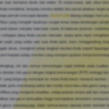
an luas bernama dunia slot online. Di mana-mana, ada situs-sit
Anda mendekat, ternyata mereka adalah ilusi penuh jebakan target p
tanpa pernah mencapai daratan.
BUAYA138
datang sebagai mercusua
aru yang mengalir layaknya sungai emas tanpa bendungan pengha
rat bukan sekadar kata-kata manis di halaman promosi, melainkan 
n sebagian dana Anda secara otomatis, tanpa perlu repot menghitung
at sejati yang selalu ada saat Anda jatuh, kami menggandeng ta
galir deras, mengikuti setiap langkah taruhan Anda seperti bayanga
ta kami kepada setiap member yang mempercayakan mimpi kemenan
ngkap; inti dari semua kemenangan sejati terletak pada kualita
eretan slot gacor dengan tingkat kemenangan (RTP) tertinggi dari
arun" yang langsung menunjuk ke mana Anda harus menaruh taruhan.
da tidak perlu membuang waktu dan modal mencoba-coba game yang s
ifikat yang menjamin keadilan, setiap putaran terasa adil dan respo
ihan slot gacor berkualitas tinggi menciptakan ekosistem sempurna 
lot gacor sekarang juga, klaim semua bonus spesial untuk member b