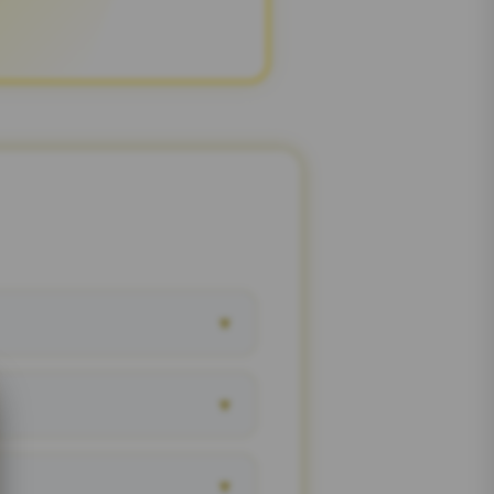
▼
 daftar, klaim, dan langsung
▼
a otomatis. Tidak perlu capai
▼