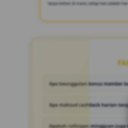
tanpa beban di mana setiap hari adalah ha
FA
Apa keunggulan bonus member ba
Bonus member baru di Buaya138 benar-b
mainkan tanpa syarat rumit.
Apa maksud cashback harian tanp
Setiap kali Anda mengalami kekalahan,
target tertentu, tidak perlu hitung puta
Apakah rollingan mingguan juga 