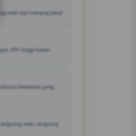
sung main dan menang besar
an. RTP tinggi bukan
ada bonus tambahan yang
. Langsung main, langsung