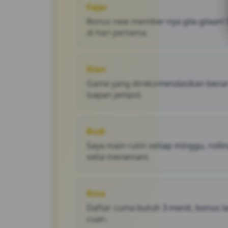
Fajar
Bonus new member-nya gila-gilaan!
di hari pertama.
Dian
Game yang direkomendasikan benar-
isapan jempol.
Budi
Saya main rutin setiap minggu, roll
setia menemani.
Rina
Daftar cuma butuh 3 menit, bonus la
cuan.