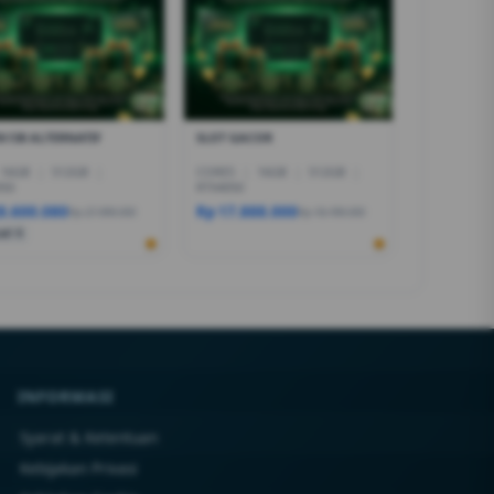
A138 ALTERNATIF
SLOT GACOR
16GB
|
512GB
|
CORE5
|
16GB
|
512GB
|
050
RTX4050
8.600.080
Rp 17.888.000
Rp 27.999.000
Rp 18.499.000
ual 6
INFORMASI
Syarat & Ketentuan
Kebijakan Privasi