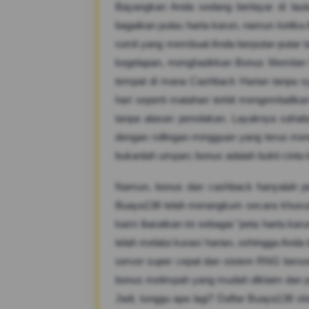
Bayangkan Anda sedang berlayar di laut
bagaikan pulau harta karun, namun ketika 
rumit yang membuat Anda berputar-putar 
kegelapan, menghadirkan Bonus Member B
tempat di mana Cashback Harian tanpa sya
hari seperti matahari terbit mengembalika
tanpa alasan penolakan. Layaknya sahab
dengan rollingan mingguan yang terus men
bukanlah umpan; bonus adalah bukti cin
Namun, bonus dan cashback hanyalah pele
Buaya138 telah merangkum secara khusus d
kami ibaratkan ini sebagai "peta harta k
telah melalui kurasi harian, sehingga An
server super cepat dan sistem RNG bersert
bonus melimpah yang mudah diklaim dan pil
Jadi, tunggu apa lagi? Daftar Buaya138 s