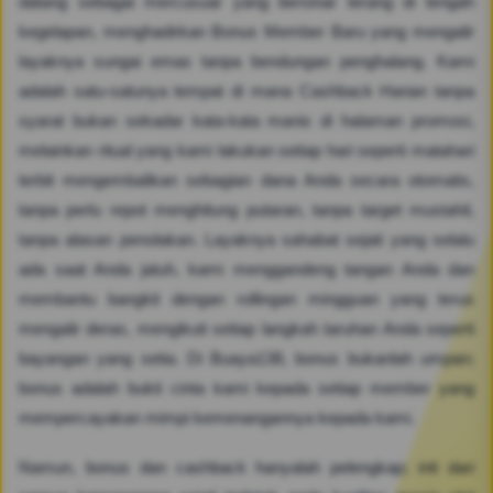
datang sebagai mercusuar yang bersinar terang di tengah
kegelapan, menghadirkan Bonus Member Baru yang mengalir
layaknya sungai emas tanpa bendungan penghalang. Kami
adalah satu-satunya tempat di mana Cashback Harian tanpa
syarat bukan sekadar kata-kata manis di halaman promosi,
melainkan ritual yang kami lakukan setiap hari seperti matahari
terbit mengembalikan sebagian dana Anda secara otomatis,
tanpa perlu repot menghitung putaran, tanpa target mustahil,
tanpa alasan penolakan. Layaknya sahabat sejati yang selalu
ada saat Anda jatuh, kami menggandeng tangan Anda dan
membantu bangkit dengan rollingan mingguan yang terus
mengalir deras, mengikuti setiap langkah taruhan Anda seperti
bayangan yang setia. Di Buaya138, bonus bukanlah umpan;
bonus adalah bukti cinta kami kepada setiap member yang
mempercayakan mimpi kemenangannya kepada kami.
Namun, bonus dan cashback hanyalah pelengkap; inti dari