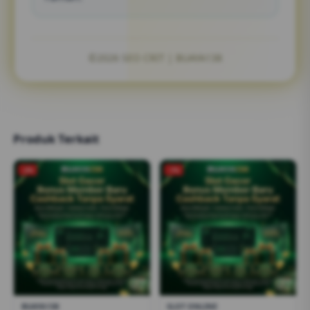
©2026 SEO CRIT | BUAYA138
Produk Terkait
-2%
-1%
BUAYA138
SLOT ONLINE