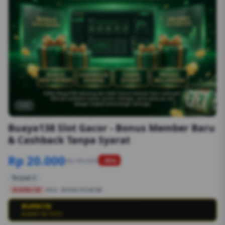
1/6
Buaya138 Slot Gacor - Bonus Member Baru
& Cashback Tanpa Syarat
Rp 20.000
Rp 50.000
-90%
Terjual 2
BUAYA138
SKU:
8S89G1554EGB
BUAYA138
💳
BUAYA138 TOTO