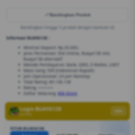
Bandingkan Produk
Bandingkan hingga 5 produk dengan bantuan AI
Informasi BUAYA138 :
Minimal Deposit: Rp.20.000,-
Jenis Permainan: Slot Online, Buaya138 slot,
Buaya138 alternatif
Metode Pembayaran: Bank, QRIS, E-Wallet, USDT
Mata Uang: IDR (Indonesian Rupiah)
Jam Operasional: 24 Jam Nonstop
Total Rating: 89.138.138
Rating: ⭐⭐⭐⭐⭐
Daftar Sekarang:
Klik Disini
Login BUAYA138
Info
Verified
FITUR BUAYA138