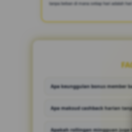
tanpa beban di mana setiap hari adalah ha
FA
Apa keunggulan bonus member ba
Bonus member baru di Buaya138 benar-b
mainkan tanpa syarat rumit.
Apa maksud cashback harian tanp
Setiap kali Anda mengalami kekalahan,
target tertentu, tidak perlu hitung puta
Apakah rollingan mingguan juga 