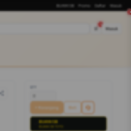
BUAYA138
Promo
Daftar
Masuk
0
0
🛒
Masuk
QTY
+ Keranjang
Beli
BUAYA138
💳
BUAYA138 TOTO