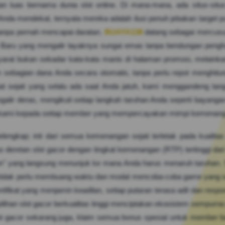
an luas bernama dunia slot online. Di mana-mana, ada situs-sit
Anda mendekat, ternyata mereka adalah ilusi penuh jebakan target p
tanpa pernah mencapai daratan.
BUAYA138
datang sebagai mercusua
aru yang mengalir layaknya sungai emas tanpa bendungan pengha
rat bukan sekadar kata-kata manis di halaman promosi, melainkan 
n sebagian dana Anda secara otomatis, tanpa perlu repot menghitung
at sejati yang selalu ada saat Anda jatuh, kami menggandeng ta
galir deras, mengikuti setiap langkah taruhan Anda seperti bayanga
ta kami kepada setiap member yang mempercayakan mimpi kemenan
ngkap; inti dari semua kemenangan sejati terletak pada kualita
eretan slot gacor dengan tingkat kemenangan (RTP) tertinggi dari
arun" yang langsung menunjuk ke mana Anda harus menaruh taruhan.
da tidak perlu membuang waktu dan modal mencoba-coba game yang s
ifikat yang menjamin keadilan, setiap putaran terasa adil dan respo
ihan slot gacor berkualitas tinggi menciptakan ekosistem sempurna 
lot gacor sekarang juga, klaim semua bonus spesial untuk member b