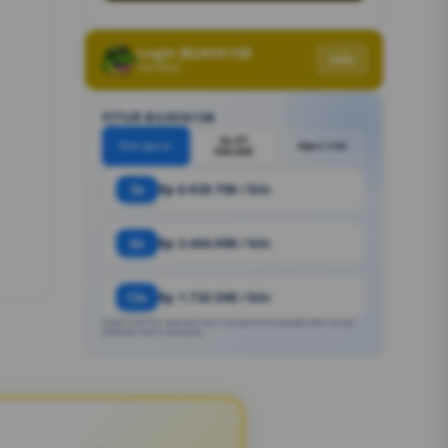
Login BUAYA138
Info
Verified
FITUR BUAYA138
SLOT
Slot gacor
Agen slot
ONLINE
3x
Rp 6.929.700 / bln
6x
Rp 3.464.900 / bln
12x
Rp 1.732.500 / bln
Angka estimasi. Bisa ber https://buayamenang.pages.dev/ sesuai
kebijakan bank / penyedia.