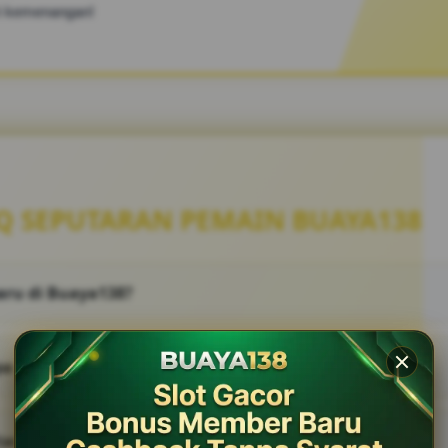
ri kemenangan!
Q SEPUTARAN PEMAIN BUAYA138
ru di Buaya138?
enar melimpah dan tanpa target putaran mustahil. Anda tinggal
a syarat?
 kami langsung mengembalikan sebagian dana ke saldo Anda secar
ran. Semudah itu.
tanpa syarat?