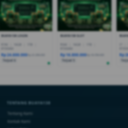
BUAYA138 LOGIN
BUAYA138 SLOT
BUAY
R7AI
|
16GB
|
1TB
|
R5AI
|
16GB
|
1TB
|
I7
|
RTX5060
RTX5060
RTX5
Rp 24.600.000
Rp 16.800.000
Rp 2
Rp 21.399.000
Rp 19.799.000
Terjual 6
Terjual 5
Terj
TENTANG BUAYA138
Tentang Kami
Kontak Kami