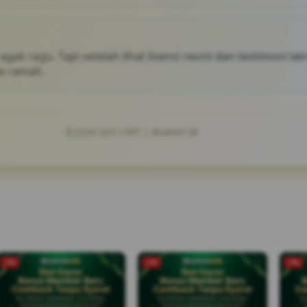
gak ragu. Tapi setelah lihat lisensi resmi dan testimoni la
ce ramah.
©2026 SEO CRIT | BUAYA138
-1%
-1%
-1%