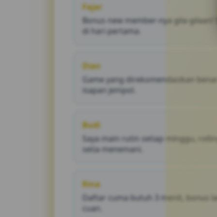
Fajar
Bonus new member-nya gila-gilaan!
di hari pertama.
Dian
Game yang direkomendasikan benar-
isapan jempol.
Budi
Saya main rutin setiap minggu, roll
setia menemani.
Rina
Daftar cuma butuh 3 menit, bonus la
cuan.