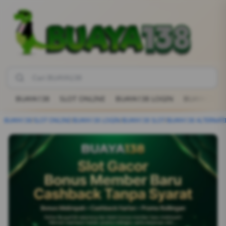
BUAYA138
SLOT ONLINE
BUAYA138 LOGIN
BUAYA138 S
BUAYA138
/
SLOT ONLINE
/
BUAYA138 LOGIN
/
BUAYA138 SLOT
/
BUAYA138 ALTERNATI