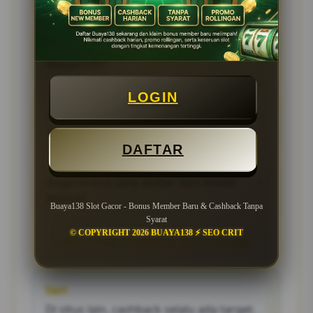
putaran. Semudah itu.
Ya! Rollingan mingguan mengalir deras
mengikuti total taruhan Anda selama
Game slot apa saja yang tersedia di
▼
seminggu. Tanpa syarat minimum, tanpa
Buaya138?
verifikasi berbelit. Semakin aktif main,
semakin besar rollingan.
Ribuan game premium dari provider
LOGIN
ternama seperti Pragmatic Play, PG Soft,
Apakah Buaya138 terpercaya dan
▼
Habanero, dan Microgaming. Semua dengan
aman?
RTP tertinggi yang diupdate setiap hari.
DAFTAR
Sangat aman! Buaya138 berlisensi resmi dan
menggunakan enkripsi canggih untuk
Bagaimana cara daftar dan klaim
▼
melindungi data pribadi serta saldo Anda.
bonus?
Setiap putaran juga fair dengan RNG
Buaya138 Slot Gacor - Bonus Member Baru & Cashback Tanpa
bersertifikat.
Syarat
Cukup kunjungi link alternatif Buaya138, klik
© COPYRIGHT 2026 BUAYA138 ⚡ SEO CRIT
daftar, isi data diri, deposit minimal, dan
REVIEW PEMAIN BUAYA138
bonus akan langsung masuk ke akun Anda.
Prosesnya cepat, kurang dari 3 menit.
Sari
Di situs lain, cashback selalu ada target.