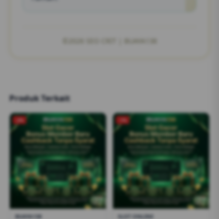
©2026 SEO CRIT | BUAYA138
Produk Terkait
-2%
-1%
BUAYA138
SLOT ONLINE