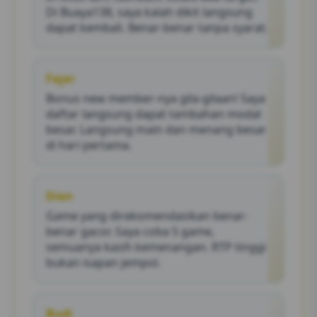
Di Buaya138, saya kalah dikit langsung
dapat kembali. Benar-benar tanpa syarat.
Fajar
Bonus new member-nya gila-gilaan! Saya
daftar langsung dapat tambahan modal
besar. Langsung main dan menang besar
di hari pertama.
Dian
Game yang direkomendasikan benar-
benar gacor. Saya coba 5 game,
semuanya kasih kemenangan. RTP tinggi
bukan isapan jempol.
Budi