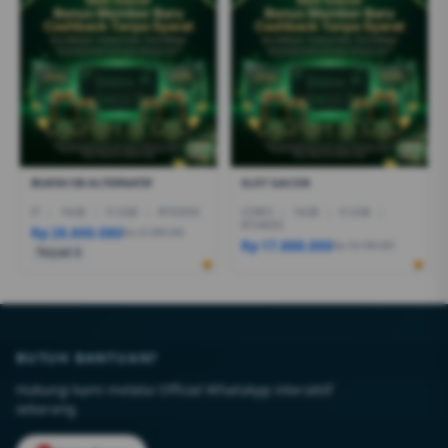
BUAYA138 ALTERNATIF
SLOT GACOR
I7
|
16GB
|
512GB
|
RTX5050
CORE5
|
16GB
|
512GB
|
RTX4050
Rp 28.600.080
Rp 27.999.000
Rp 17.888.000
Rp 18.499.000
Terjual 6
BUTUH BANTUAN?
Hubungi kami melalui Official WhatsApp interaktif
sekarang.