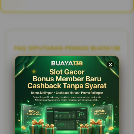
FAQ SEPUTARAN PEMAIN BUAYA138
Apa keunggulan bonus member
▼
baru di Buaya138?
Bonus member baru di Buaya138 benar-
benar melimpah dan tanpa target putaran
Apa maksud cashback harian tanpa
▼
mustahil. Anda tinggal daftar, klaim, dan
syarat?
langsung mainkan tanpa syarat rumit.
Setiap kali Anda mengalami kekalahan, kami
langsung mengembalikan sebagian dana ke
Apakah rollingan mingguan juga
▼
saldo Anda secara otomatis. Tidak perlu
tanpa syarat?
capai target tertentu, tidak perlu hitung