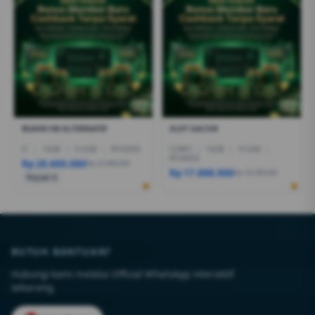
BUAYA138 ALTERNATIF
SLOT GACOR
I7
|
16GB
|
512GB
|
RTX5050
CORE5
|
16GB
|
512GB
|
RTX4050
Rp 28.600.080
Rp 27.999.000
Rp 17.888.000
Rp 18.499.000
Terjual 6
BUTUH BANTUAN?
Hubungi kami melalui Official WhatsApp interaktif
sekarang.