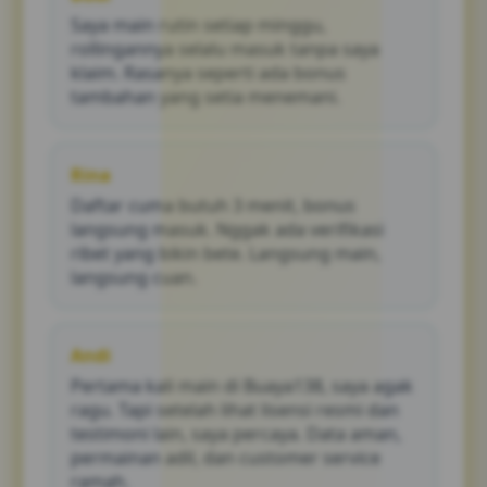
Saya main rutin setiap minggu,
rollingannya selalu masuk tanpa saya
klaim. Rasanya seperti ada bonus
tambahan yang setia menemani.
Rina
Daftar cuma butuh 3 menit, bonus
langsung masuk. Nggak ada verifikasi
ribet yang bikin bete. Langsung main,
langsung cuan.
Andi
Pertama kali main di Buaya138, saya agak
ragu. Tapi setelah lihat lisensi resmi dan
testimoni lain, saya percaya. Data aman,
permainan adil, dan customer service
ramah.