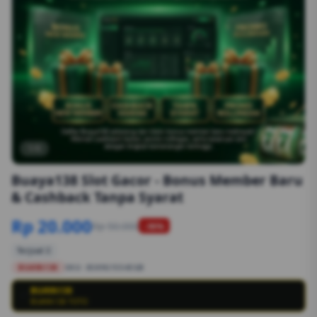
1/6
Buaya138 Slot Gacor - Bonus Member Baru
& Cashback Tanpa Syarat
Rp 20.000
Rp 50.000
-90%
Terjual 2
BUAYA138
SKU:
8S89G1554EGB
BUAYA138
💳
BUAYA138 TOTO