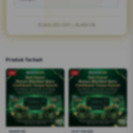
©2026 SEO CRIT | BUAYA138
Produk Terkait
-2%
-1%
BUAYA138
SLOT ONLINE