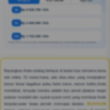
Slot gacor
SLOT ONLINE
Agen slot
3x
Rp 6.929.700 / bln
6x
Rp 3.464.900 / bln
12x
Rp 1.732.500 / bln
Angka estimasi. Bisa ber https://buayamenang.pages.dev/ sesuai kebijakan bank / penyedia.
Bayangkan Anda sedang berlayar di lautan luas bernama dunia
slot online. Di mana-mana, ada situs-situs yang menjanjikan
bonus besar bagaikan pulau harta karun, namun ketika Anda
mendekat, ternyata mereka adalah ilusi penuh jebakan target
putaran mustahil dan syarat-syarat rumit yang membuat Anda
berputar-putar tanpa pernah mencapai daratan.
BUAYA138