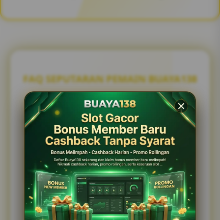
FAQ SEPUTARAN PEMAIN BUAYA138
Apa keunggulan bonus member
▼
baru di Buaya138?
Bonus member baru di Buaya138 benar-
benar melimpah dan tanpa target putaran
Apa maksud cashback harian tanpa
▼
mustahil. Anda tinggal daftar, klaim, dan
syarat?
langsung mainkan tanpa syarat rumit.
Setiap kali Anda mengalami kekalahan, kami
langsung mengembalikan sebagian dana ke
Apakah rollingan mingguan juga
▼
saldo Anda secara otomatis. Tidak perlu
tanpa syarat?
capai target tertentu, tidak perlu hitung