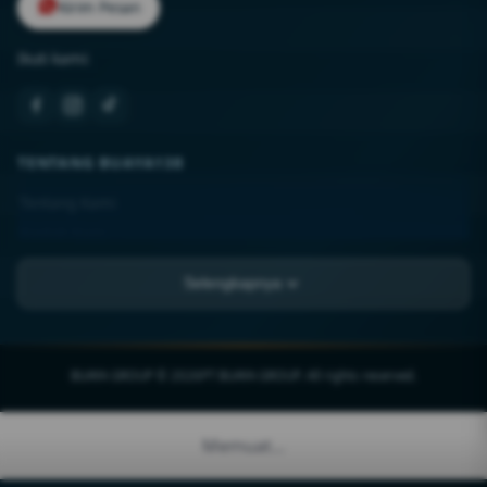
Kirim Pesan
Ikuti kami:
TENTANG BUAYA138
Tentang Kami
Kontak Kami
Lokasi Toko
Selengkapnya
FAQ
PT BUAYA GROUP
JL. Asia Raya Blok BB No. 12-A, Kel. Sukaramai II,
BUAYA GROUP ©
2026
PT BUAYA GROUP. All rights reserved.
Kec. Medan Area, Kota Medan, Sumatera Utara, 20216
INFORMASI
Memuat...
Syarat & Ketentuan