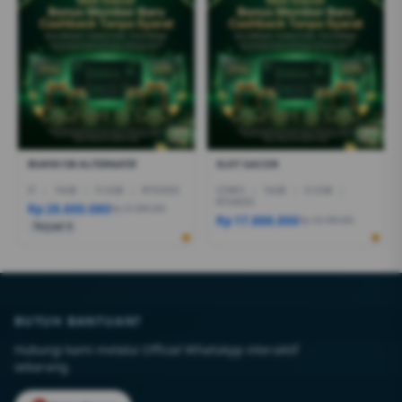
BUAYA138 ALTERNATIF
SLOT GACOR
I7
|
16GB
|
512GB
|
RTX5050
CORE5
|
16GB
|
512GB
|
RTX4050
Rp 28.600.080
Rp 27.999.000
Rp 17.888.000
Rp 18.499.000
Terjual 6
BUTUH BANTUAN?
Hubungi kami melalui Official WhatsApp interaktif
sekarang.