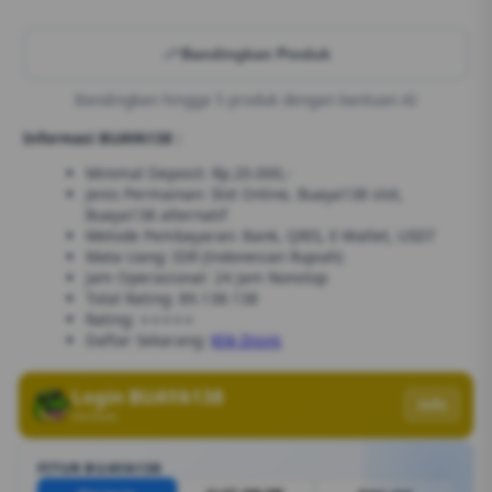
Bandingkan Produk
Bandingkan hingga 5 produk dengan bantuan AI
Informasi BUAYA138 :
Minimal Deposit: Rp.20.000,-
Jenis Permainan: Slot Online, Buaya138 slot,
Buaya138 alternatif
Metode Pembayaran: Bank, QRIS, E-Wallet, USDT
Mata Uang: IDR (Indonesian Rupiah)
Jam Operasional: 24 Jam Nonstop
Total Rating: 89.138.138
Rating: ⭐⭐⭐⭐⭐
Daftar Sekarang:
Klik Disini
Login BUAYA138
Info
Verified
FITUR BUAYA138