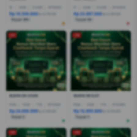
I5
|
16GB
|
512GB
|
RTX3050
I7
|
16GB
|
512GB
|
RTX5050
Rp 10.500.000
Rp 23.887.000
Rp 12.799.000
Rp 21.999.000
Terjual 200+
Terjual 20+
-1%
-1%
BUAYA138 LOGIN
BUAYA138 SLOT
R7AI
|
16GB
|
1TB
|
RTX5060
R5AI
|
16GB
|
1TB
|
RTX5060
Rp 24.600.000
Rp 16.800.000
Rp 21.399.000
Rp 19.799.000
Terjual 6
Terjual 5
-1%
-1%