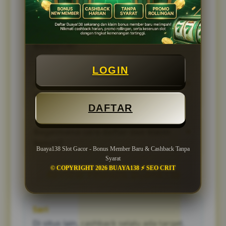
putaran. Semudah itu.
Ya! Rollingan mingguan mengalir deras
mengikuti total taruhan Anda selama
Game slot apa saja yang tersedia di
▼
seminggu. Tanpa syarat minimum, tanpa
Buaya138?
verifikasi berbelit. Semakin aktif main,
semakin besar rollingan.
Ribuan game premium dari provider
LOGIN
ternama seperti Pragmatic Play, PG Soft,
Apakah Buaya138 terpercaya dan
▼
Habanero, dan Microgaming. Semua dengan
aman?
RTP tertinggi yang diupdate setiap hari.
DAFTAR
Sangat aman! Buaya138 berlisensi resmi dan
menggunakan enkripsi canggih untuk
Bagaimana cara daftar dan klaim
▼
melindungi data pribadi serta saldo Anda.
bonus?
Setiap putaran juga fair dengan RNG
Buaya138 Slot Gacor - Bonus Member Baru & Cashback Tanpa
bersertifikat.
Syarat
Cukup kunjungi link alternatif Buaya138, klik
© COPYRIGHT 2026 BUAYA138 ⚡ SEO CRIT
daftar, isi data diri, deposit minimal, dan
REVIEW PEMAIN BUAYA138
bonus akan langsung masuk ke akun Anda.
Prosesnya cepat, kurang dari 3 menit.
Sari
Di situs lain, cashback selalu ada target.