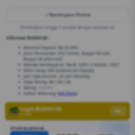
Bandingkan Produk
Bandingkan hingga 5 produk dengan bantuan AI
Informasi BUAYA138 :
Minimal Deposit: Rp.20.000,-
Jenis Permainan: Slot Online, Buaya138 slot,
Buaya138 alternatif
Metode Pembayaran: Bank, QRIS, E-Wallet, USDT
Mata Uang: IDR (Indonesian Rupiah)
Jam Operasional: 24 Jam Nonstop
Total Rating: 89.138.138
Rating: ⭐⭐⭐⭐⭐
Daftar Sekarang:
Klik Disini
Login BUAYA138
Info
Verified
FITUR BUAYA138