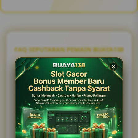
FAQ SEPUTARAN PEMAIN BUAYA138
Apa keunggulan bonus member
▼
baru di Buaya138?
Bonus member baru di Buaya138 benar-
benar melimpah dan tanpa target putaran
Apa maksud cashback harian tanpa
▼
mustahil. Anda tinggal daftar, klaim, dan
syarat?
langsung mainkan tanpa syarat rumit.
Setiap kali Anda mengalami kekalahan, kami
langsung mengembalikan sebagian dana ke
Apakah rollingan mingguan juga
▼
saldo Anda secara otomatis. Tidak perlu
tanpa syarat?
capai target tertentu, tidak perlu hitung