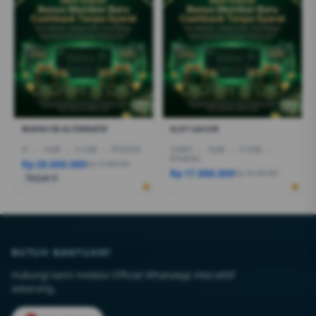
BUAYA138 ALTERNATIF
SLOT GACOR
I7
|
16GB
|
512GB
|
RTX5050
CORE5
|
16GB
|
512GB
|
RTX4050
Rp 28.600.080
Rp 27.999.000
Rp 17.888.000
Rp 18.499.000
Terjual 6
BUTUH BANTUAN?
Hubungi kami melalui Official WhatsApp interaktif
sekarang.