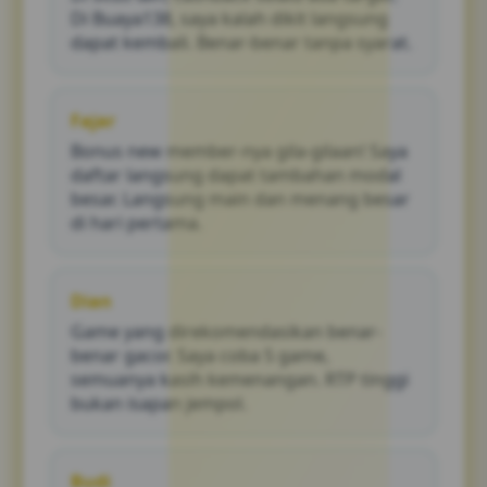
Di Buaya138, saya kalah dikit langsung
dapat kembali. Benar-benar tanpa syarat.
Fajar
Bonus new member-nya gila-gilaan! Saya
daftar langsung dapat tambahan modal
besar. Langsung main dan menang besar
di hari pertama.
Dian
Game yang direkomendasikan benar-
benar gacor. Saya coba 5 game,
semuanya kasih kemenangan. RTP tinggi
bukan isapan jempol.
Budi