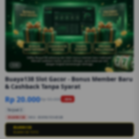
1/6
Buaya138 Slot Gacor - Bonus Member Baru
& Cashback Tanpa Syarat
Rp 20.000
Rp 50.000
-90%
Terjual 2
BUAYA138
SKU:
8S89G1554EGB
BUAYA138
💳
BUAYA138 TOTO