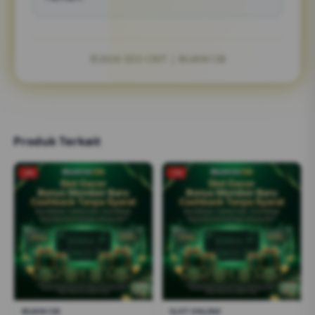
©2026 SEO CRIT | BUAYA138
Produk Terkait
-2%
-1%
BUAYA138
SLOT ONLINE