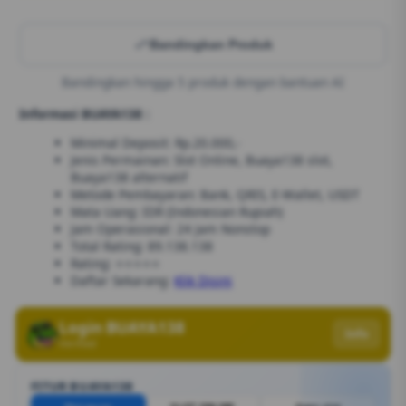
Bandingkan Produk
Bandingkan hingga 5 produk dengan bantuan AI
Informasi BUAYA138 :
Minimal Deposit: Rp.20.000,-
Jenis Permainan: Slot Online, Buaya138 slot,
Buaya138 alternatif
Metode Pembayaran: Bank, QRIS, E-Wallet, USDT
Mata Uang: IDR (Indonesian Rupiah)
Jam Operasional: 24 Jam Nonstop
Total Rating: 89.138.138
Rating: ⭐⭐⭐⭐⭐
Daftar Sekarang:
Klik Disini
Login BUAYA138
Info
Verified
FITUR BUAYA138