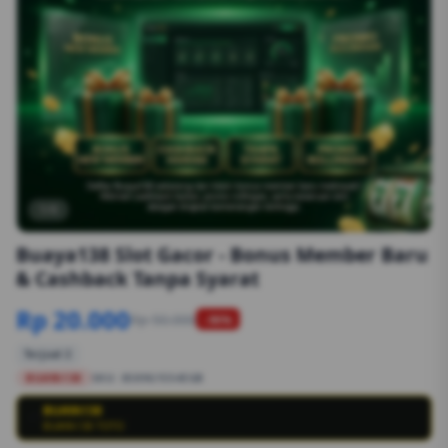
1/6
Buaya138 Slot Gacor - Bonus Member Baru
& Cashback Tanpa Syarat
Rp 20.000
Rp 50.000
-90%
Terjual 2
BUAYA138
SKU:
8S89G1554EGB
BUAYA138
💳
BUAYA138 TOTO