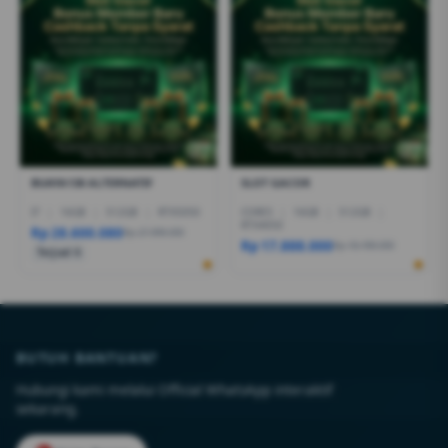
BUAYA138 ALTERNATIF
SLOT GACOR
I7
|
16GB
|
512GB
|
RTX5050
CORE5
|
16GB
|
512GB
|
RTX4050
Rp 28.600.080
Rp 27.999.000
Rp 17.888.000
Rp 18.499.000
Terjual 6
BUTUH BANTUAN?
Hubungi kami melalui Official WhatsApp interaktif
sekarang.