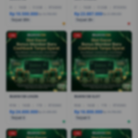
I5
|
16GB
|
512GB
|
RTX3050
I7
|
16GB
|
512GB
|
RTX5050
Rp 10.500.000
Rp 23.887.000
Rp 12.799.000
Rp 21.999.000
Terjual 200+
Terjual 20+
-1%
-1%
BUAYA138 LOGIN
BUAYA138 SLOT
R7AI
|
16GB
|
1TB
|
RTX5060
R5AI
|
16GB
|
1TB
|
RTX5060
Rp 24.600.000
Rp 16.800.000
Rp 21.399.000
Rp 19.799.000
Terjual 6
Terjual 5
-1%
-1%