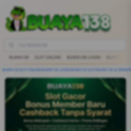
BUAYA138
SLOT ONLINE
BUAYA138 LOGIN
BUAYA138 S
BUAYA138
/
SLOT ONLINE
/
BUAYA138 LOGIN
/
BUAYA138 SLOT
/
BUAYA138 ALTERNATI