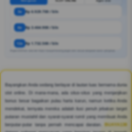
Slot gacor
SLOT ONLINE
Agen slot
3x
Rp 6.929.700 / bln
6x
Rp 3.464.900 / bln
12x
Rp 1.732.500 / bln
Angka estimasi. Bisa ber https://buayamenang.pages.dev/ sesuai kebijakan bank / penyedia.
Bayangkan Anda sedang berlayar di lautan luas bernama dunia
slot online. Di mana-mana, ada situs-situs yang menjanjikan
bonus besar bagaikan pulau harta karun, namun ketika Anda
mendekat, ternyata mereka adalah ilusi penuh jebakan target
putaran mustahil dan syarat-syarat rumit yang membuat Anda
berputar-putar tanpa pernah mencapai daratan.
BUAYA138