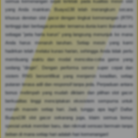
semua kemenangan sejati terletak pada kualitas mesin slot
yang Anda mainkan. Buaya138 telah merangkum secara
khusus deretan slot gacor dengan tingkat kemenangan (RTP)
tertinggi dari berbagai provider ternama dunia kami ibaratkan ini
sebagai "peta harta karun" yang langsung menunjuk ke mana
Anda harus menaruh taruhan. Setiap mesin yang kami
hadirkan telah melalui kurasi harian, sehingga Anda tidak perlu
membuang waktu dan modal mencoba-coba game yang
sedang "dingin". Dengan performa server super cepat dan
sistem RNG bersertifikat yang menjamin keadilan, setiap
putaran terasa adil dan responsif tanpa jeda. Perpaduan antara
bonus melimpah yang mudah diklaim dan pilihan slot gacor
berkualitas tinggi menciptakan ekosistem sempurna untuk
meraih maxwin setiap hari. Jadi, tunggu apa lagi? Daftar
Buaya138 slot gacor sekarang juga, klaim semua bonus
spesial untuk member baru, dan nikmati sensasi bermain tanpa
beban di mana setiap hari adalah hari kemenangan!