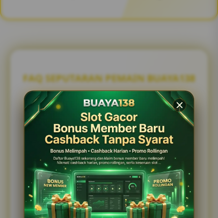
FAQ SEPUTARAN PEMAIN BUAYA138
Apa keunggulan bonus member
▼
baru di Buaya138?
Bonus member baru di Buaya138 benar-
benar melimpah dan tanpa target putaran
Apa maksud cashback harian tanpa
▼
mustahil. Anda tinggal daftar, klaim, dan
syarat?
langsung mainkan tanpa syarat rumit.
Setiap kali Anda mengalami kekalahan, kami
langsung mengembalikan sebagian dana ke
Apakah rollingan mingguan juga
▼
saldo Anda secara otomatis. Tidak perlu
tanpa syarat?
capai target tertentu, tidak perlu hitung