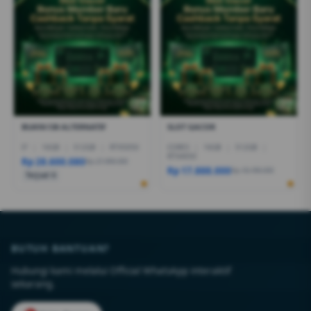
BUAYA138 ALTERNATIF
SLOT GACOR
I7
|
16GB
|
512GB
|
RTX5050
CORE5
|
16GB
|
512GB
|
RTX4050
Rp 28.600.080
Rp 27.999.000
Rp 17.888.000
Rp 18.499.000
Terjual 6
BUTUH BANTUAN?
Hubungi kami melalui Official WhatsApp interaktif
sekarang.