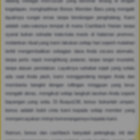
datang sebagai mercusuar yang bersinar terang di tengah
kegelapan, menghadirkan Bonus Member Baru yang mengalir
layaknya sungai emas tanpa bendungan penghalang. Kami
adalah satu-satunya tempat di mana Cashback Harian tanpa
syarat bukan sekadar kata-kata manis di halaman promosi,
melainkan ritual yang kami lakukan setiap hari seperti matahari
terbit mengembalikan sebagian dana Anda secara otomatis,
tanpa perlu repot menghitung putaran, tanpa target mustahil,
tanpa alasan penolakan. Layaknya sahabat sejati yang selalu
ada saat Anda jatuh, kami menggandeng tangan Anda dan
membantu bangkit dengan rollingan mingguan yang terus
mengalir deras, mengikuti setiap langkah taruhan Anda seperti
bayangan yang setia. Di Buaya138, bonus bukanlah umpan;
bonus adalah bukti cinta kami kepada setiap member yang
mempercayakan mimpi kemenangannya kepada kami.
Namun, bonus dan cashback hanyalah pelengkap; inti dari