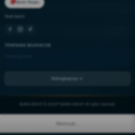
Kirim Pesan
Ikuti kami:
TENTANG BUAYA138
Tentang Kami
Kontak Kami
Lokasi Toko
Selengkapnya
FAQ
PT BUAYA GROUP
JL. Asia Raya Blok BB No. 12-A, Kel. Sukaramai II,
BUAYA GROUP ©
2026
PT BUAYA GROUP. All rights reserved.
Kec. Medan Area, Kota Medan, Sumatera Utara, 20216
INFORMASI
Memuat...
Syarat & Ketentuan