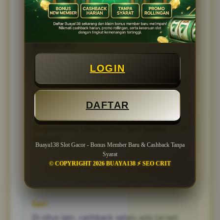
putaran. Semudah itu.
Ya! Rollingan mingguan mengalir deras
mengikuti total taruhan Anda selama
Game slot apa saja yang tersedia di
▼
seminggu. Tanpa syarat minimum, tanpa
Buaya138?
verifikasi berbelit. Semakin aktif main,
semakin besar rollingan.
Ribuan game premium dari provider
LOGIN
ternama seperti Pragmatic Play, PG Soft,
Apakah Buaya138 terpercaya dan
▼
Habanero, dan Microgaming. Semua dengan
aman?
RTP tertinggi yang diupdate setiap hari.
DAFTAR
Sangat aman! Buaya138 berlisensi resmi dan
menggunakan enkripsi canggih untuk
Bagaimana cara daftar dan klaim
▼
melindungi data pribadi serta saldo Anda.
bonus?
Setiap putaran juga fair dengan RNG
Buaya138 Slot Gacor - Bonus Member Baru & Cashback Tanpa
bersertifikat.
Syarat
Cukup kunjungi link alternatif Buaya138, klik
© COPYRIGHT 2026 BUAYA138 ⚡ SEO CRIT
daftar, isi data diri, deposit minimal, dan
REVIEW PEMAIN BUAYA138
bonus akan langsung masuk ke akun Anda.
Prosesnya cepat, kurang dari 3 menit.
Sari
Di situs lain, cashback selalu ada target.