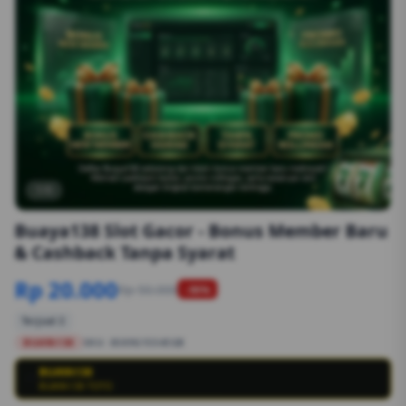
1/6
Buaya138 Slot Gacor - Bonus Member Baru
& Cashback Tanpa Syarat
Rp 20.000
Rp 50.000
-90%
Terjual 2
BUAYA138
SKU:
8S89G1554EGB
BUAYA138
💳
BUAYA138 TOTO