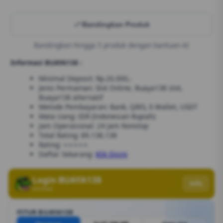
Bandingkan Produk
Bandingkan hingga 5 produk dengan bantuan AI
Informasi BUAYA138 :
Minimal Deposit: Rp.20.000,-
Jenis Permainan: Slot Online, Buaya138 slot,
Buaya138 alternatif
Metode Pembayaran: Bank, QRIS, E-Wallet, USDT
Mata Uang: IDR (Indonesian Rupiah)
Jam Operasional: 24 Jam Nonstop
Total Rating: 89.138.138
Rating: ⭐⭐⭐⭐⭐
Daftar Sekarang:
Klik Disini
Login BUAYA138
Info
Verified
FITUR BUAYA138