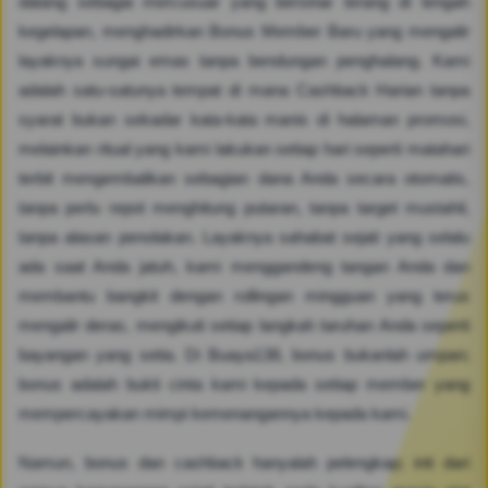
datang sebagai mercusuar yang bersinar terang di tengah
kegelapan, menghadirkan Bonus Member Baru yang mengalir
layaknya sungai emas tanpa bendungan penghalang. Kami
adalah satu-satunya tempat di mana Cashback Harian tanpa
syarat bukan sekadar kata-kata manis di halaman promosi,
melainkan ritual yang kami lakukan setiap hari seperti matahari
terbit mengembalikan sebagian dana Anda secara otomatis,
tanpa perlu repot menghitung putaran, tanpa target mustahil,
tanpa alasan penolakan. Layaknya sahabat sejati yang selalu
ada saat Anda jatuh, kami menggandeng tangan Anda dan
membantu bangkit dengan rollingan mingguan yang terus
mengalir deras, mengikuti setiap langkah taruhan Anda seperti
bayangan yang setia. Di Buaya138, bonus bukanlah umpan;
bonus adalah bukti cinta kami kepada setiap member yang
mempercayakan mimpi kemenangannya kepada kami.
Namun, bonus dan cashback hanyalah pelengkap; inti dari