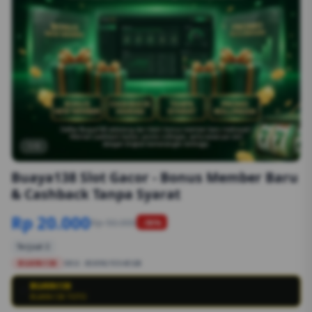
1/6
Buaya138 Slot Gacor - Bonus Member Baru
& Cashback Tanpa Syarat
Rp 20.000
Rp 50.000
-90%
Terjual 2
BUAYA138
SKU:
8S89G1554EGB
BUAYA138
💳
BUAYA138 TOTO