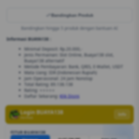
Bandingkan Produk
Bandingkan hingga 5 produk dengan bantuan AI
Informasi BUAYA138 :
Minimal Deposit: Rp.20.000,-
Jenis Permainan: Slot Online, Buaya138 slot,
Buaya138 alternatif
Metode Pembayaran: Bank, QRIS, E-Wallet, USDT
Mata Uang: IDR (Indonesian Rupiah)
Jam Operasional: 24 Jam Nonstop
Total Rating: 89.138.138
Rating: ⭐⭐⭐⭐⭐
Daftar Sekarang:
Klik Disini
Login BUAYA138
Info
Verified
FITUR BUAYA138