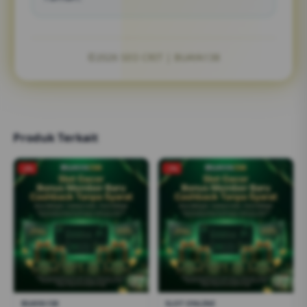
©2026 SEO CRIT | BUAYA138
Produk Terkait
-2%
-1%
BUAYA138
SLOT ONLINE