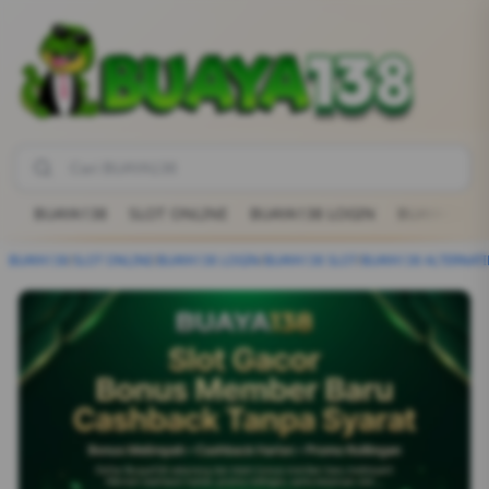
BUAYA138
SLOT ONLINE
BUAYA138 LOGIN
BUAYA138 S
BUAYA138
/
SLOT ONLINE
/
BUAYA138 LOGIN
/
BUAYA138 SLOT
/
BUAYA138 ALTERNATI