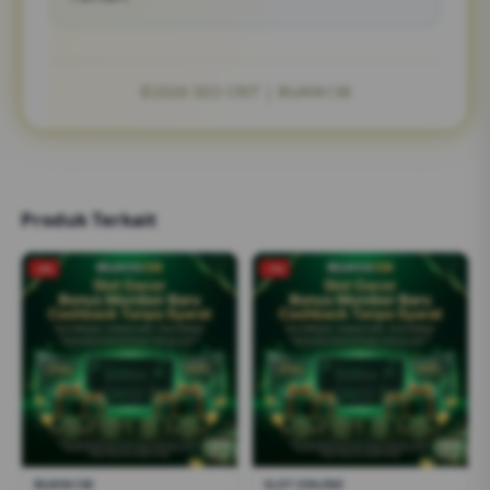
©2026 SEO CRIT | BUAYA138
Produk Terkait
-2%
-1%
BUAYA138
SLOT ONLINE