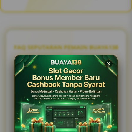
FAQ SEPUTARAN PEMAIN BUAYA138
Apa keunggulan bonus member
▼
baru di Buaya138?
Bonus member baru di Buaya138 benar-
benar melimpah dan tanpa target putaran
Apa maksud cashback harian tanpa
▼
mustahil. Anda tinggal daftar, klaim, dan
syarat?
langsung mainkan tanpa syarat rumit.
Setiap kali Anda mengalami kekalahan, kami
langsung mengembalikan sebagian dana ke
Apakah rollingan mingguan juga
▼
saldo Anda secara otomatis. Tidak perlu
tanpa syarat?
capai target tertentu, tidak perlu hitung